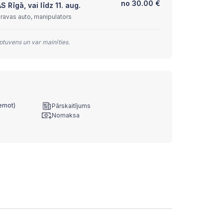
no
30.00
€
Rīgā, vai līdz 11. aug.
kravas auto, manipulators
tuvens un var mainīties.
ņemot)
Pārskaitījums
Nomaksa