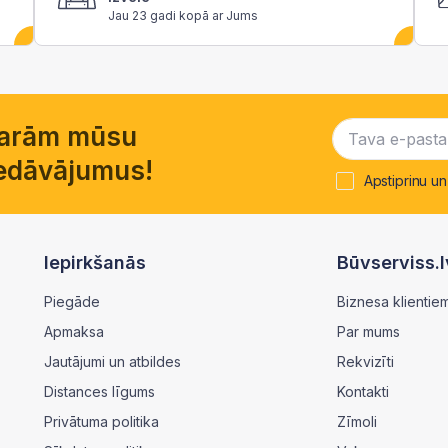
Jau 23 gadi kopā ar Jums
garām mūsu
piedāvājumus!
Apstiprinu un
Iepirkšanās
Būvserviss.l
Piegāde
Biznesa klientie
Apmaksa
Par mums
Jautājumi un atbildes
Rekvizīti
Distances līgums
Kontakti
Privātuma politika
Zīmoli