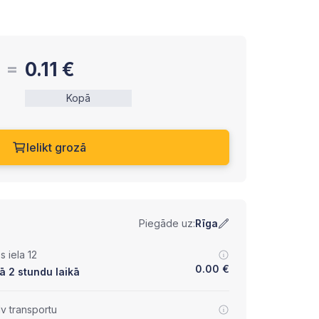
0.11
€
Kopā
Ielikt grozā
Piegāde uz:
Rīga
 iela 12
0.00
€
ā 2 stundu laikā
lv transportu