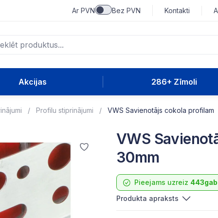
Ar PVN
Bez PVN
Kontakti
A
Akcijas
286+ Zīmoli
rinājumi
Profilu stiprinājumi
VWS Savienotājs cokola profilam
VWS Savienotāj
30mm
Pieejams uzreiz
443gab
Produkta apraksts