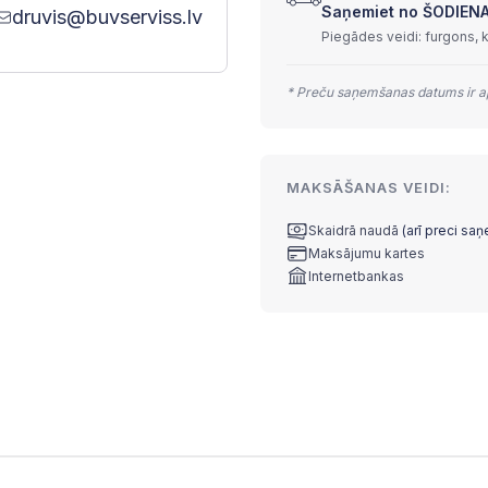
Saņemiet no ŠODIENAS 
druvis@buvserviss.lv
Piegādes veidi: furgons, 
* Preču saņemšanas datums ir ap
MAKSĀŠANAS VEIDI:
Skaidrā naudā
(arī preci sa
Maksājumu kartes
Internetbankas