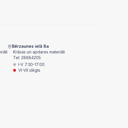
Bērzaunes ielā 8a
iāli
Krāsas un apdares materiāli
Tel:
28684205
I-V 7:30-17:00
VI-VII slēgts