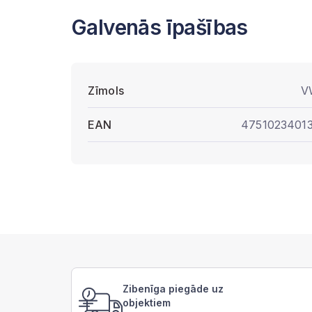
Galvenās īpašības
Zīmols
V
EAN
4751023401
Zibenīga piegāde uz
objektiem