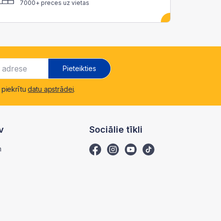
7000+ preces uz vietas
Pieteikties
 piekrītu
datu apstrādei
.
v
Sociālie tīkli
m