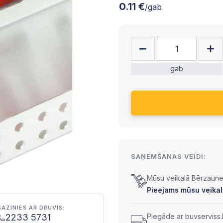
0.11 €
/gab
gab
SAŅEMŠANAS VEIDI:
Mūsu veikalā Bērzaunes
Pieejams mūsu veikal
SAZINIES AR DRUVIS:
2233 5731
Piegāde ar buvserviss.