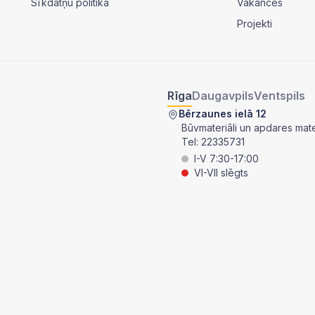
Sīkdatņu politika
Vakances
Projekti
Rīga
Daugavpils
Ventspils
Bērzaunes ielā 12
Būvmateriāli un apdares mater
Tel:
22335731
I-V 7:30-17:00
VI-VII slēgts