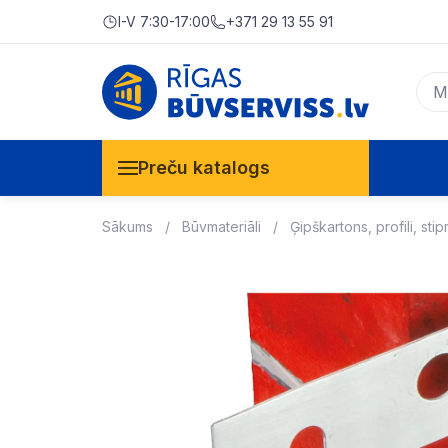
I-V 7:30-17:00
+371 29 13 55 91
Preču katalogs
Sākums
Būvmateriāli
Ģipškartons, profili, stip