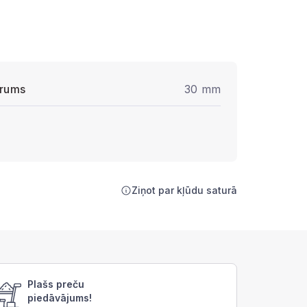
rums
30 mm
Ziņot par kļūdu saturā
Plašs preču
piedāvājums!