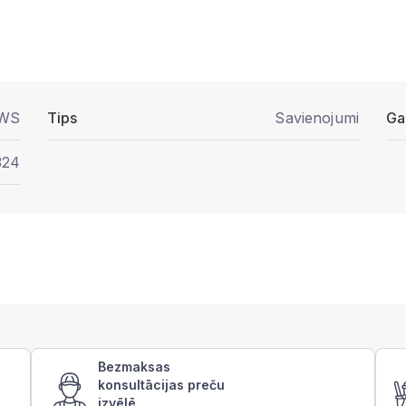
WS
Tips
Savienojumi
Ga
324
Bezmaksas
konsultācijas preču
izvēlē