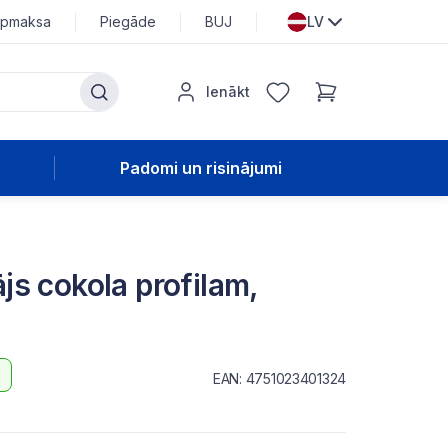
pmaksa
Piegāde
BUJ
LV
Ienākt
Padomi un risinājumi
s cokola profilam,
EAN: 4751023401324