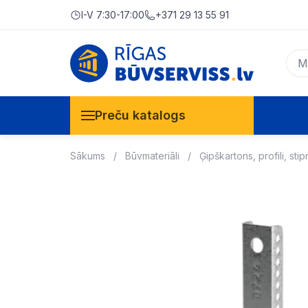
I-V 7:30-17:00
+371 29 13 55 91
Preču katalogs
Sākums
Būvmateriāli
Ģipškartons, profili, stip