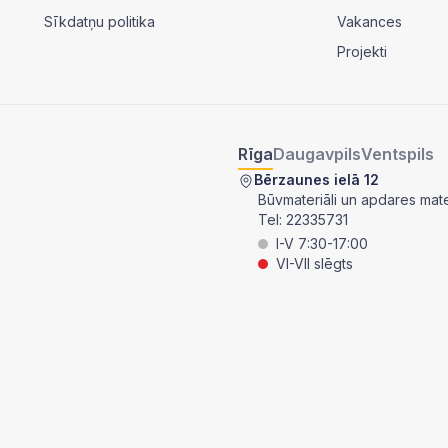
Sīkdatņu politika
Vakances
Projekti
Rīga
Daugavpils
Ventspils
Bērzaunes ielā 12
Būvmateriāli un apdares mater
Tel:
22335731
I-V 7:30-17:00
VI-VII slēgts