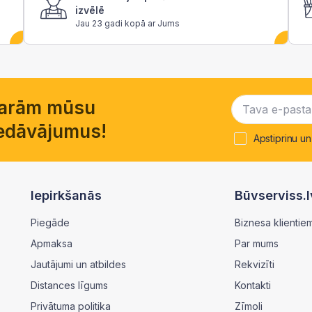
izvēlē
Jau 23 gadi kopā ar Jums
garām mūsu
piedāvājumus!
Apstiprinu un
Iepirkšanās
Būvserviss.l
Piegāde
Biznesa klientie
Apmaksa
Par mums
Jautājumi un atbildes
Rekvizīti
Distances līgums
Kontakti
Privātuma politika
Zīmoli