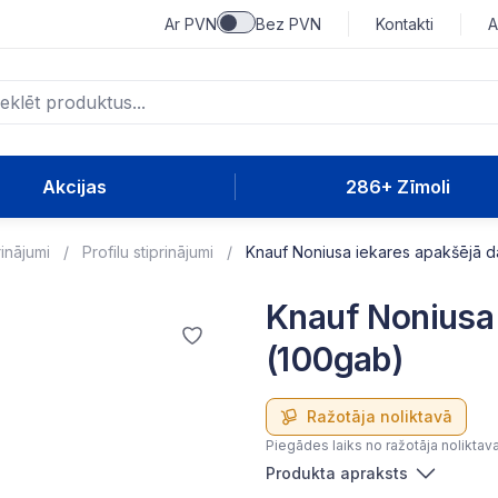
Ar PVN
Bez PVN
Kontakti
A
Akcijas
286+ Zīmoli
rinājumi
Profilu stiprinājumi
Knauf Noniusa iekares apakšējā d
Knauf Noniusa 
(100gab)
Ražotāja noliktavā
Piegādes laiks no ražotāja noliktav
Produkta apraksts