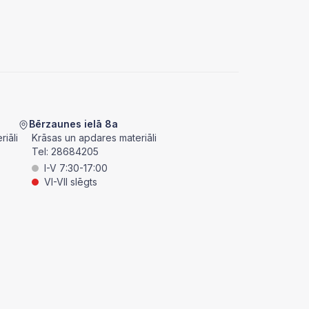
Bērzaunes ielā 8a
iāli
Krāsas un apdares materiāli
Tel:
28684205
I-V 7:30-17:00
VI-VII slēgts