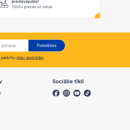
piedāvājums!
7000+ preces uz vietas
Pieteikties
 piekrītu
datu apstrādei
.
v
Sociālie tīkli
m