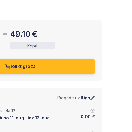
49.10
€
Kopā
Ielikt grozā
Piegāde uz:
Rīga
 iela 12
0.00
€
no 11. aug. līdz 13. aug.