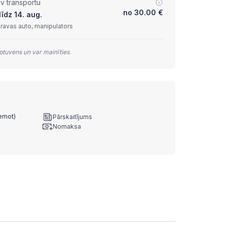
lv transportu
no
30.00
€
īdz 14. aug.
kravas auto, manipulators
tuvens un var mainīties.
ņemot)
Pārskaitījums
Nomaksa