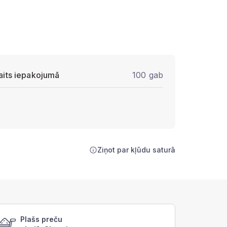
aits iepakojumā
100 gab
Ziņot par kļūdu saturā
Plašs preču