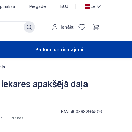
pmaksa
Piegāde
BUJ
LV
Ienākt
Padomi un risinājumi
aļa
iekares apakšējā daļa
EAN: 4003982564016
as:
3-5 dienas