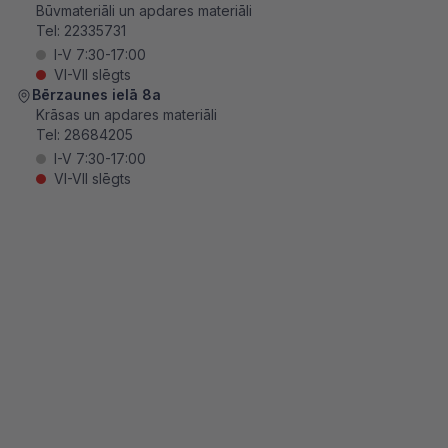
Būvmateriāli un apdares materiāli
Tel:
22335731
I-V 7:30-17:00
VI-VII slēgts
Bērzaunes ielā 8a
Krāsas un apdares materiāli
Tel:
28684205
I-V 7:30-17:00
VI-VII slēgts