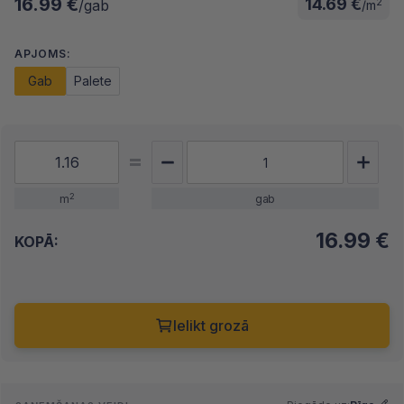
16.99 €
14.69 €
2
/gab
/m
APJOMS:
Gab
Palete
2
m
gab
16.99
€
KOPĀ:
Ielikt grozā