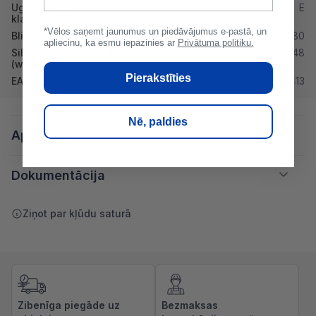
Ugunsdrošibas
E
klase
*Vēlos saņemt jaunumus un piedāvājumus e-pastā, un
Blivums (kg/m3)
180
apliecinu, ka esmu iepazinies ar
Privātuma politiku.
Siltumvadītspēja λd
0.048
(w/mk)
Pierakstīties
EAN
2000000097413
Nē, paldies
Apraksts
Dokumentācija
Ziņot par kļūdu saturā
Zibenīga piegāde uz
Bezmaksas