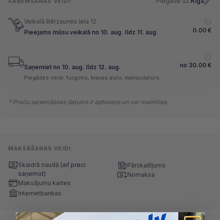
Piegāde uz:
Rīga
SAŅEMŠANAS VEIDI:
Veikalā Bērzaunes iela 12
0.00
€
Pieejams mūsu veikalā no 10. aug. līdz 11. aug.
no
30.00
€
Saņemiet no 10. aug. līdz 12. aug.
Piegādes veidi: furgons, kravas auto, manipulators
* Preču saņemšanas datums ir aptuvens un var mainīties.
MAKSĀŠANAS VEIDI:
Skaidrā naudā
(arī preci
Pārskaitījums
saņemot)
Nomaksa
Maksājumu kartes
Internetbankas