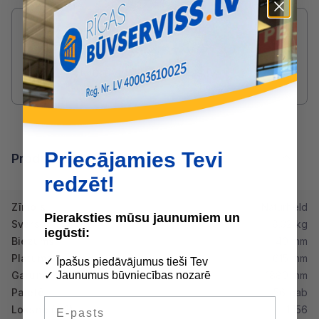
Radušies jautājumi par produktu?
SAZINIES AR DRUVIS:
2233 5731
druvis@buvserviss.lv
Priecājamies Tevi
Produkta īpašības
redzēt!
Zīmols
Naturheld
Pieraksties mūsu jaunumiem un
Svars
8.32 kg
iegūsti:
Biezums
40 mm
Platums
615 mm
✓ Īpašus piedāvājumus tieši Tev
Garums
1880 mm
✓ Jaunumus būvniecības nozarē
Paletē
56 gab
E-pasts
Loksne (m2)
1.156