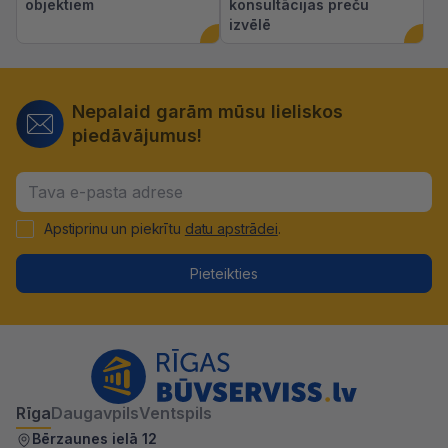
objektiem
konsultācijas preču
izvēlē
Nepalaid garām mūsu lieliskos
piedāvājumus!
Apstiprinu un piekrītu
datu apstrādei
.
Pieteikties
Rīga
Daugavpils
Ventspils
Bērzaunes ielā 12