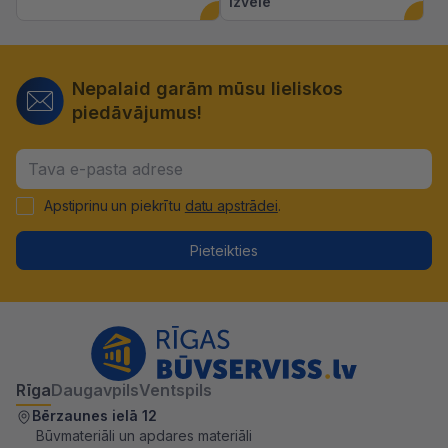
izvēlē
Nepalaid garām mūsu lieliskos
piedāvājumus!
Apstiprinu un piekrītu
datu apstrādei
.
Pieteikties
Rīga
Daugavpils
Ventspils
Bērzaunes ielā 12
Būvmateriāli un apdares materiāli