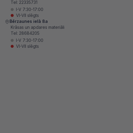
Tel:
22335731
I-V 7:30-17:00
VI-VII slēgts
Bērzaunes ielā 8a
Krāsas un apdares materiāli
Tel:
28684205
I-V 7:30-17:00
VI-VII slēgts