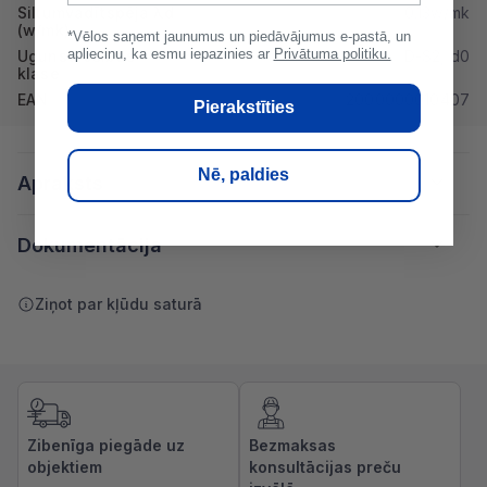
Siltumvadītspēja λd
0.13w/mk
(w/mk)
*Vēlos saņemt jaunumus un piedāvājumus e-pastā, un
apliecinu, ka esmu iepazinies ar
Privātuma politiku.
Ugunsdrošibas
D-S2, d0
klase
EAN
2000000010407
Pierakstīties
Nē, paldies
Apraksts
Dokumentācija
Ziņot par kļūdu saturā
Zibenīga piegāde uz
Bezmaksas
objektiem
konsultācijas preču