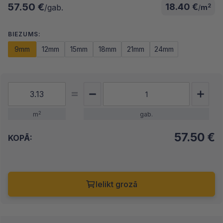
57.50 €
18.40 €
2
/gab.
/
m
BIEZUMS:
9mm
12mm
15mm
18mm
21mm
24mm
2
m
gab.
57.50
€
KOPĀ:
Ielikt grozā