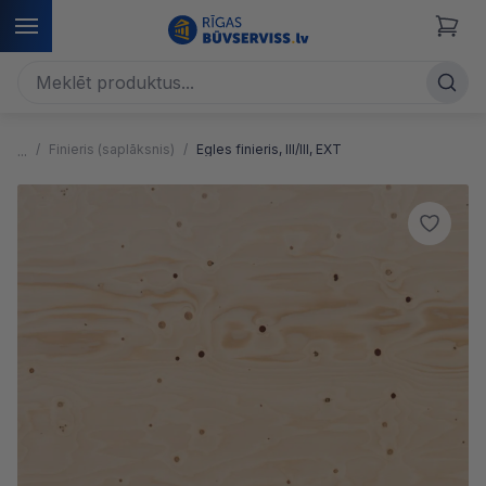
Finieris (saplāksnis)
Egles finieris, III/III, EXT