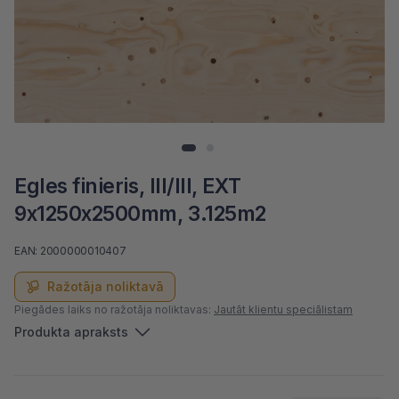
Egles finieris, III/III, EXT
9x1250x2500mm, 3.125m2
EAN: 2000000010407
Ražotāja noliktavā
Piegādes laiks no ražotāja noliktavas:
Jautāt klientu speciālistam
Produkta apraksts