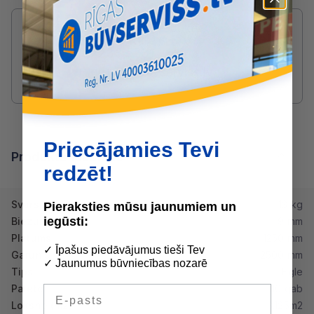
Radušies jautājumi par produktu?
SAZINIES AR DRUVIS:
2233 5731
druvis@buvserviss.lv
Priecājamies Tevi
Produkta īpašības
redzēt!
Svars
13 kg
Pieraksties mūsu jaunumiem un
iegūsti:
Biezums
9 mm
Platums
1250 mm
✓ Īpašus piedāvājumus tieši Tev
Garums
2500 mm
✓ Jaunumus būvniecības nozarē
Tips
Egle
Paletē
110 gab
E-pasts
Loksne (m2)
3.125m2