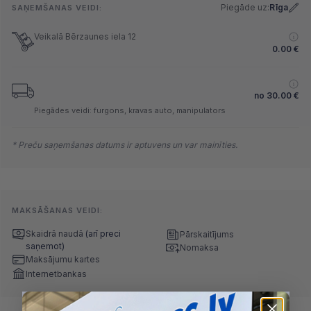
Piegāde uz:
Rīga
SAŅEMŠANAS VEIDI:
Veikalā Bērzaunes iela 12
0.00
€
no
30.00
€
Piegādes veidi: furgons, kravas auto, manipulators
* Preču saņemšanas datums ir aptuvens un var mainīties.
MAKSĀŠANAS VEIDI:
Skaidrā naudā
(arī preci
Pārskaitījums
saņemot)
Nomaksa
Maksājumu kartes
Internetbankas