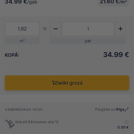
34.99 €
21.60 €
2
/gab
/
m
2
m
gab
34.99
€
KOPĀ:
Ielikt grozā
Piegāde uz:
Rīga
SAŅEMŠANAS VEIDI:
Veikalā Bērzaunes iela 12
0.00
€