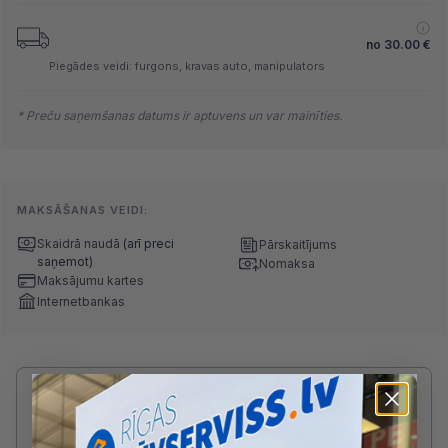
no
30.00
€
Piegādes veidi: furgons, kravas auto, manipulators
* Preču saņemšanas datums ir aptuvens un var mainīties.
MAKSĀŠANAS VEIDI:
Skaidrā naudā
(arī preci
Pārskaitījums
saņemot)
Nomaksa
Maksājumu kartes
Internetbankas
Radušies jautājumi par produktu?
SAZINIES AR DRUVIS:
2233 5731