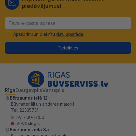
piedāvājumus!
Apstiprinu un piekrītu
datu apstrādei
.
Pieteikties
Rīga
Daugavpils
Ventspils
Bērzaunes ielā 12
Būvmateriāli un apdares materiāli
Tel:
22335731
I-V 7:30-17:00
VI-VII slēgts
Bērzaunes ielā 8a
Krāsas un apdares materiāli