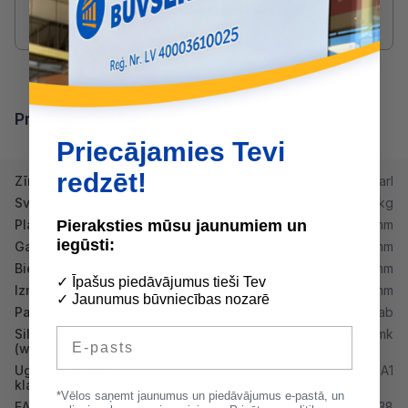
druvis@buvserviss.lv
Produkta īpašības
Priecājamies Tevi
redzēt!
Zīmols
Swisspearl
Svars
23.5 kg
Platums
900 mm
Pieraksties mūsu jaunumiem un
iegūsti:
Garums
1800 mm
Biezums
12.5 mm
✓ Īpašus piedāvājumus tieši Tev
Izmēri
900x1800 mm
✓ Jaunumus būvniecības nozarē
Paletē
40 gab
E-pasts
Siltumvadītspēja λd
0.196w/mk
(w/mk)
Ugunsdrošibas
A1
klase
*Vēlos saņemt jaunumus un piedāvājumus e-pastā, un
EAN
6418662931138