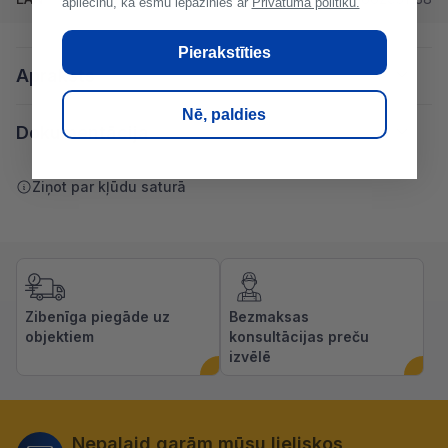
apliecinu, ka esmu iepazinies ar
Privātuma politiku.
Pierakstīties
Apraksts
Nē, paldies
Dokumentācija
Ziņot par kļūdu saturā
Zibenīga piegāde uz
Bezmaksas
objektiem
konsultācijas preču
izvēlē
Nepalaid garām mūsu lieliskos