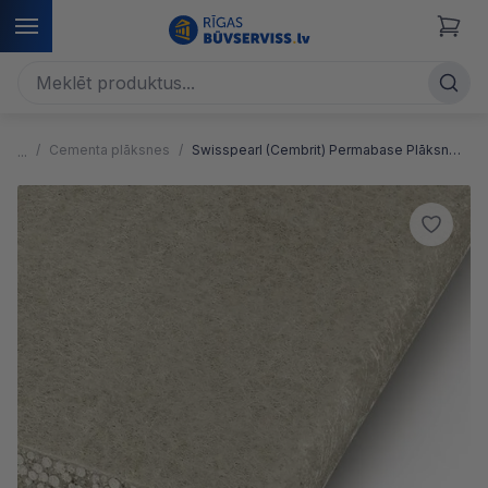
Cementa plāksnes
Swisspearl (Cembrit) Permabase Plāksnes ventilējamām fasādēm, 12.5x1800x900mm