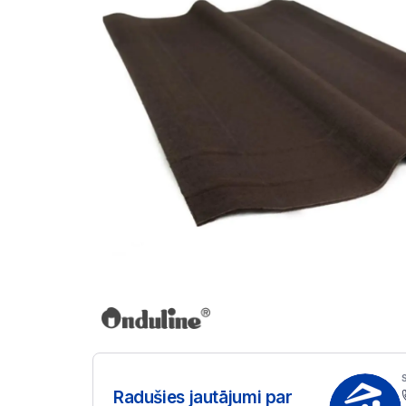
Radušies jautājumi par