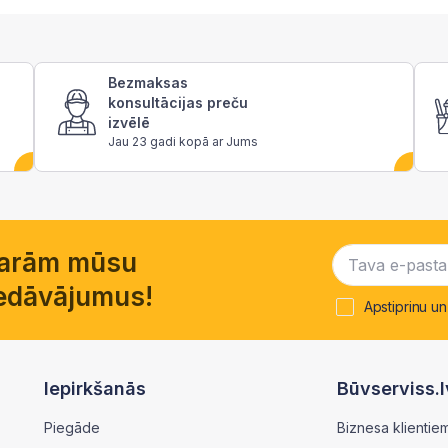
Bezmaksas
konsultācijas preču
izvēlē
Jau 23 gadi kopā ar Jums
garām mūsu
piedāvājumus!
Apstiprinu un
Iepirkšanās
Būvserviss.l
Piegāde
Biznesa klientie