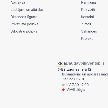
Apmaksa
Par mums
Jautājumi un atbildes
Rekvizīti
Distances līgums
Kontakti
Privātuma politika
Zīmoli
Sīkdatņu politika
Vakances
Projekti
Rīga
Daugavpils
Ventspils
Bērzaunes ielā 12
Būvmateriāli un apdares mater
Tel:
22335731
I-V 7:30-17:00
VI-VII slēgts