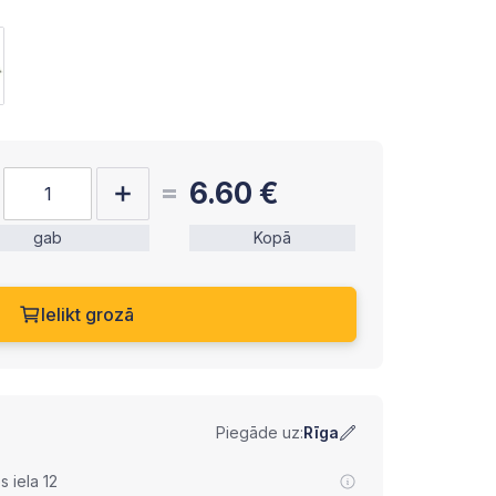
6.60
€
gab
Kopā
Ielikt grozā
Piegāde uz:
Rīga
 iela 12