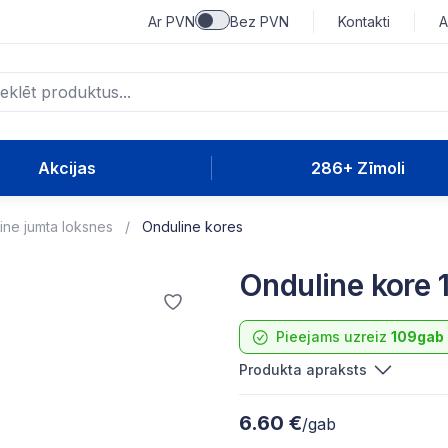
Ar PVN
Bez PVN
Kontakti
A
Akcijas
286+ Zīmoli
ine jumta loksnes
Onduline kores
Onduline kore
Pieejams uzreiz
109gab
Produkta apraksts
6.60 €
/gab