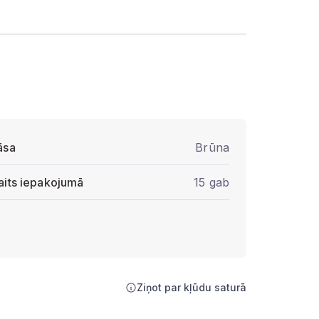
āsa
Brūna
aits iepakojumā
15 gab
Ziņot par kļūdu saturā