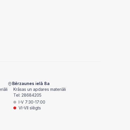
Bērzaunes ielā 8a
iāli
Krāsas un apdares materiāli
Tel:
28684205
I-V 7:30-17:00
VI-VII slēgts