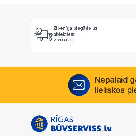
Zibenīga piegāde uz
objektiem
Visā Latvijā
Nepalaid 
lieliskos 