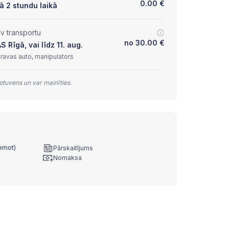
0.00
€
ā 2 stundu laikā
lv transportu
no
30.00
€
Rīgā, vai līdz 11. aug.
kravas auto, manipulators
tuvens un var mainīties.
ņemot)
Pārskaitījums
Nomaksa