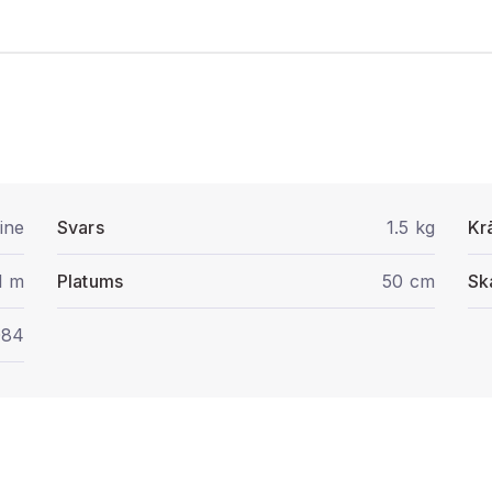
ine
Svars
1.5 kg
Kr
1 m
Platums
50 cm
Sk
084