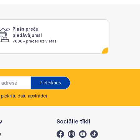
Plašs preču
piedāvājums!
7000+ preces uz vietas
Pieteikties
 piekrītu
datu apstrādei
.
v
Sociālie tīkli
m