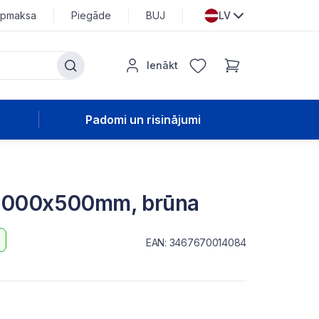
pmaksa
Piegāde
BUJ
LV
Ienākt
Padomi un risinājumi
 1000x500mm, brūna
EAN: 3467670014084