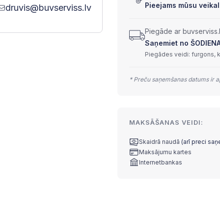
Pieejams mūsu veikal
druvis@buvserviss.lv
Piegāde ar buvserviss.
Saņemiet no ŠODIENAS 
Piegādes veidi: furgons, 
* Preču saņemšanas datums ir ap
MAKSĀŠANAS VEIDI:
Skaidrā naudā
(arī preci sa
Maksājumu kartes
Internetbankas