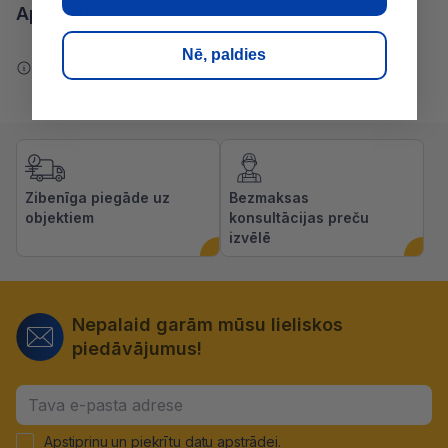
Apraksts
Nē, paldies
Ziņot par kļūdu saturā
Zibenīga piegāde uz
Bezmaksas
objektiem
konsultācijas preču
izvēlē
Nepalaid garām mūsu lieliskos
piedāvājumus!
Apstiprinu un piekrītu
datu apstrādei
.