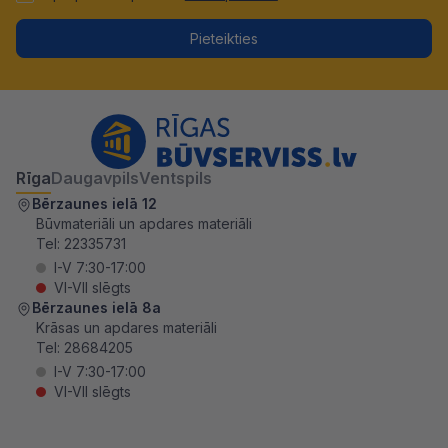
Pieteikties
Rīga
Daugavpils
Ventspils
Bērzaunes ielā 12
Būvmateriāli un apdares materiāli
Tel:
22335731
I-V 7:30-17:00
VI-VII slēgts
Bērzaunes ielā 8a
Krāsas un apdares materiāli
Tel:
28684205
I-V 7:30-17:00
VI-VII slēgts