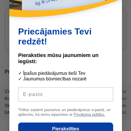
Radušies jautājumi par produktu?
SAZINIES AR DRUVIS:
2233 5731
Priecājamies Tevi
druvis@buvserviss.lv
redzēt!
Pieraksties mūsu jaunumiem un
iegūsti:
Produkta īpašības
✓ Īpašus piedāvājumus tieši Tev
✓ Jaunumus būvniecības nozarē
E-pasts
Zīmols
Onduline
Krāsa
Brūna
Skaits iepakojumā
400 gab
*Vēlos saņemt jaunumus un piedāvājumus e-pastā, un
EAN
2000000000264
apliecinu, ka esmu iepazinies ar
Privātuma politiku.
Pierakstīties