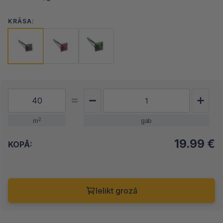
KRĀSA:
2
m
gab
19.99
€
KOPĀ:
Ielikt grozā