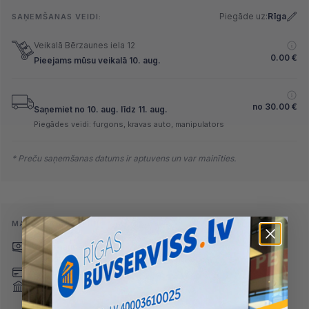
Piegāde uz:
Rīga
SAŅEMŠANAS VEIDI:
Veikalā Bērzaunes iela 12
0.00
€
Pieejams mūsu veikalā 10. aug.
no
30.00
€
Saņemiet no 10. aug. līdz 11. aug.
Piegādes veidi: furgons, kravas auto, manipulators
* Preču saņemšanas datums ir aptuvens un var mainīties.
MAKSĀŠANAS VEIDI:
Skaidrā naudā
(arī preci
Pārskaitījums
saņemot)
Nomaksa
Maksājumu kartes
Internetbankas