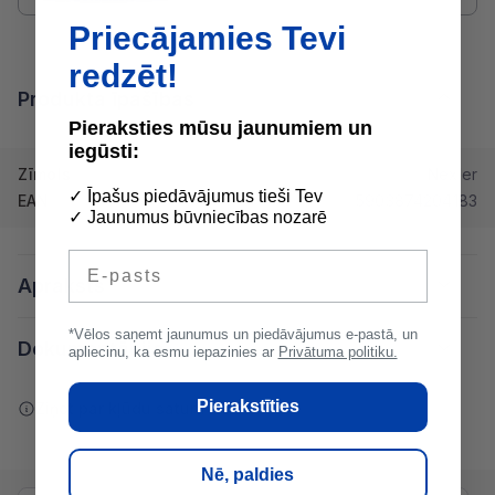
Priecājamies Tevi
redzēt!
Produkta īpašības
Pieraksties mūsu jaunumiem un
iegūsti:
Zīmols
Nexler
✓ Īpašus piedāvājumus tieši Tev
EAN
5903874204183
✓ Jaunumus būvniecības nozarē
E-pasts
Apraksts
*Vēlos saņemt jaunumus un piedāvājumus e-pastā, un
Dokumentācija
apliecinu, ka esmu iepazinies ar
Privātuma politiku.
Pierakstīties
Ziņot par kļūdu saturā
Nē, paldies