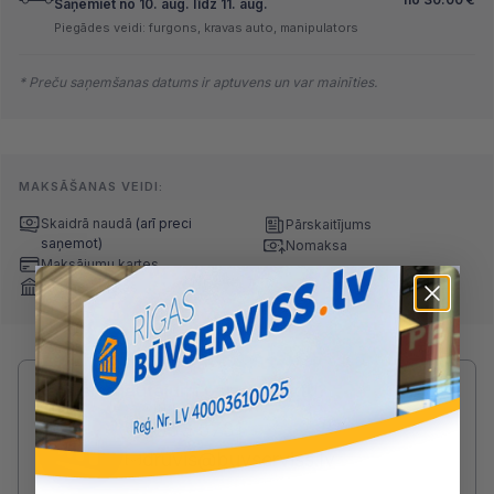
Saņemiet no 10. aug. līdz 11. aug.
Piegādes veidi: furgons, kravas auto, manipulators
* Preču saņemšanas datums ir aptuvens un var mainīties.
MAKSĀŠANAS VEIDI:
Skaidrā naudā
(arī preci
Pārskaitījums
saņemot)
Nomaksa
Maksājumu kartes
Internetbankas
Radušies jautājumi par produktu?
SAZINIES AR DRUVIS:
2233 5731
druvis@buvserviss.lv