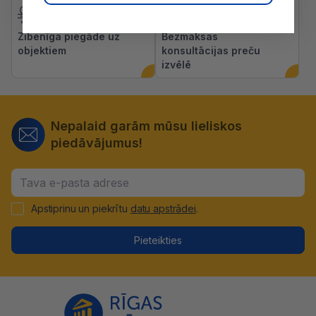
Zibenīga piegāde uz
Bezmaksas
objektiem
konsultācijas preču
izvēlē
Nepalaid garām mūsu lieliskos
piedāvājumus!
Apstiprinu un piekrītu
datu apstrādei
.
Pieteikties