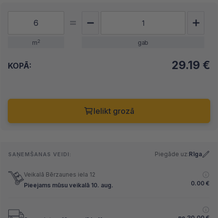
2
m
gab
29.19
€
KOPĀ:
Ielikt grozā
Piegāde uz:
Rīga
SAŅEMŠANAS VEIDI:
Veikalā Bērzaunes iela 12
0.00
€
Pieejams mūsu veikalā 10. aug.
no
30.00
€