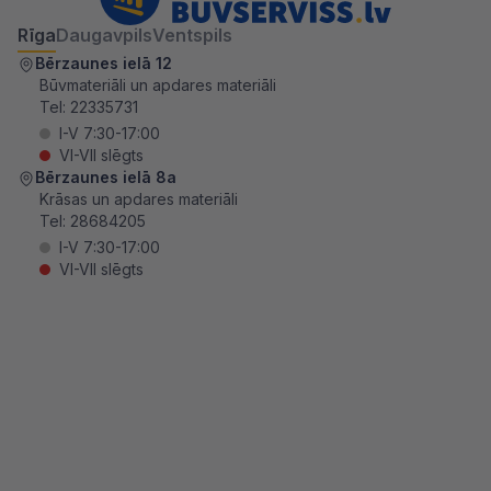
Rīga
Daugavpils
Ventspils
Bērzaunes ielā 12
Būvmateriāli un apdares materiāli
Tel:
22335731
I-V 7:30-17:00
VI-VII slēgts
Bērzaunes ielā 8a
Krāsas un apdares materiāli
Tel:
28684205
I-V 7:30-17:00
VI-VII slēgts