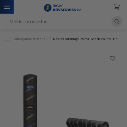
Kausējamie materiāli
Nexler Virsklājs PV250 Medium PYE Poliesters 6m2 5.2mm