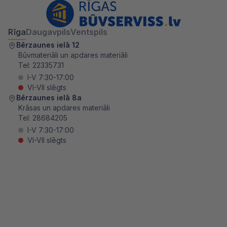
Rīga
Daugavpils
Ventspils
Bērzaunes ielā 12
Būvmateriāli un apdares materiāli
Tel:
22335731
I-V 7:30-17:00
VI-VII slēgts
Bērzaunes ielā 8a
Krāsas un apdares materiāli
Tel:
28684205
I-V 7:30-17:00
VI-VII slēgts