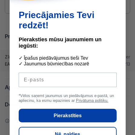
Priecājamies Tevi
redzēt!
Produkta īpašības
Pieraksties mūsu jaunumiem un
iegūsti:
Zīmols
Nexler
✓ Īpašus piedāvājumus tieši Tev
✓ Jaunumus būvniecības nozarē
EAN
5903874204213
E-pasts
Apraksts
*Vēlos saņemt jaunumus un piedāvājumus e-pastā, un
apliecinu, ka esmu iepazinies ar
Privātuma politiku.
Dokumentācija
Pierakstīties
Ziņot par kļūdu saturā
Nē, paldies