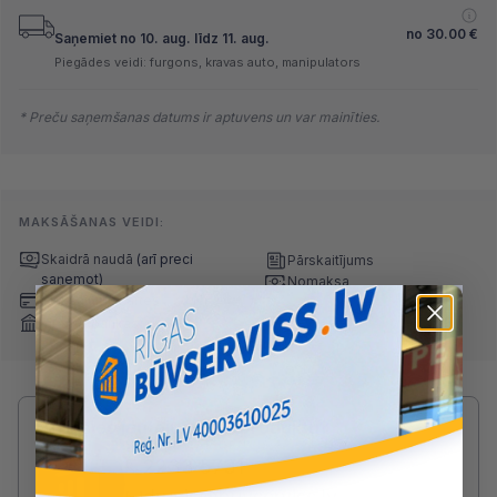
no
30.00
€
Saņemiet no 10. aug. līdz 11. aug.
Piegādes veidi: furgons, kravas auto, manipulators
* Preču saņemšanas datums ir aptuvens un var mainīties.
MAKSĀŠANAS VEIDI:
Skaidrā naudā
(arī preci
Pārskaitījums
saņemot)
Nomaksa
Maksājumu kartes
Internetbankas
Radušies jautājumi par produktu?
SAZINIES AR DRUVIS:
2233 5731
druvis@buvserviss.lv