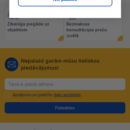
Zibenīga piegāde uz
Bezmaksas
objektiem
konsultācijas preču
izvēlē
Nepalaid garām mūsu lieliskos
piedāvājumus!
Apstiprinu un piekrītu
datu apstrādei
.
Pieteikties