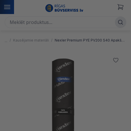
Kausējamie materiāli
Nexler Premium PYE PV200 S40 Apakšklājs, poliesters ar stikla šķiedrām