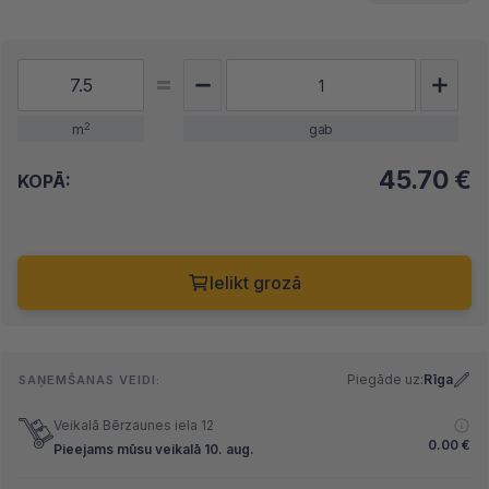
2
m
gab
45.70
€
KOPĀ:
Ielikt grozā
Piegāde uz:
Rīga
SAŅEMŠANAS VEIDI:
Veikalā Bērzaunes iela 12
0.00
€
Pieejams mūsu veikalā 10. aug.