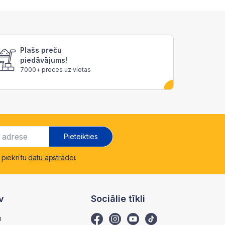
Plašs preču
piedāvājums!
7000+ preces uz vietas
Pieteikties
 piekrītu
datu apstrādei
.
v
Sociālie tīkli
m