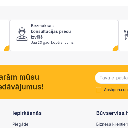
Bezmaksas
konsultācijas preču
izvēlē
Jau 23 gadi kopā ar Jums
garām mūsu
piedāvājumus!
Apstiprinu un
Iepirkšanās
Būvserviss.l
Piegāde
Biznesa klientie