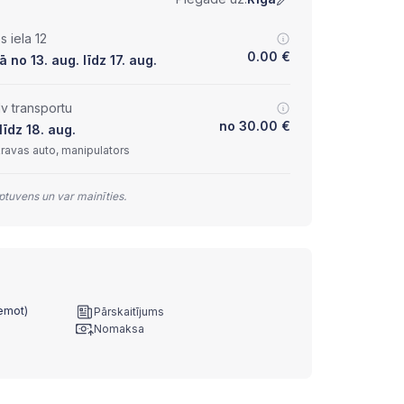
 iela 12
0.00
€
 no 13. aug. līdz 17. aug.
lv transportu
no
30.00
€
līdz 18. aug.
kravas auto, manipulators
tuvens un var mainīties.
ņemot)
Pārskaitījums
Nomaksa