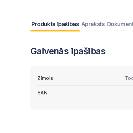
Produkta īpašības
Apraksts
Dokument
Galvenās īpašības
Zīmols
To
EAN