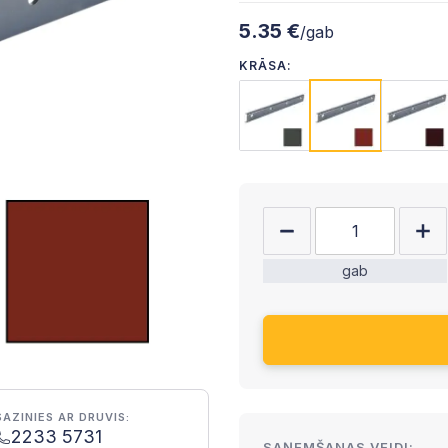
5.35 €
/gab
KRĀSA:
gab
SAZINIES AR DRUVIS:
2233 5731
SAŅEMŠANAS VEIDI: