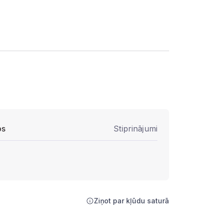
ps
Stiprinājumi
Ziņot par kļūdu saturā