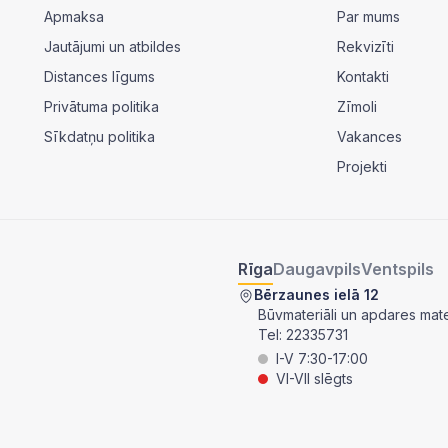
Apmaksa
Par mums
Jautājumi un atbildes
Rekvizīti
Distances līgums
Kontakti
Privātuma politika
Zīmoli
Sīkdatņu politika
Vakances
Projekti
Rīga
Daugavpils
Ventspils
Bērzaunes ielā 12
Būvmateriāli un apdares mater
Tel:
22335731
I-V 7:30-17:00
VI-VII slēgts