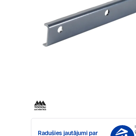
Radušies jautājumi par