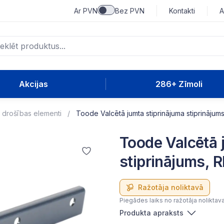
Ar PVN
Bez PVN
Kontakti
A
Akcijas
286+ Zīmoli
 drošības elementi
Toode Valcētā jumta stiprinājuma stiprinājum
Toode Valcētā 
stiprinājums, 
Ražotāja noliktavā
Piegādes laiks no ražotāja noliktav
Produkta apraksts