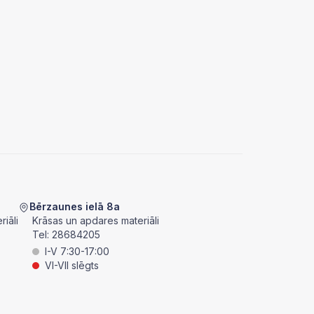
Bērzaunes ielā 8a
iāli
Krāsas un apdares materiāli
Tel:
28684205
I-V 7:30-17:00
VI-VII slēgts