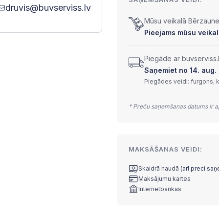
druvis@buvserviss.lv
Mūsu veikalā Bērzaunes
Pieejams mūsu veikalā
Piegāde ar buvserviss.
Saņemiet no 14. aug. 
Piegādes veidi: furgons, 
* Preču saņemšanas datums ir ap
MAKSĀŠANAS VEIDI:
Skaidrā naudā
(arī preci sa
Maksājumu kartes
Internetbankas