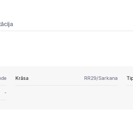
ācija
ode
Krāsa
RR29/Sarkana
Ti
-