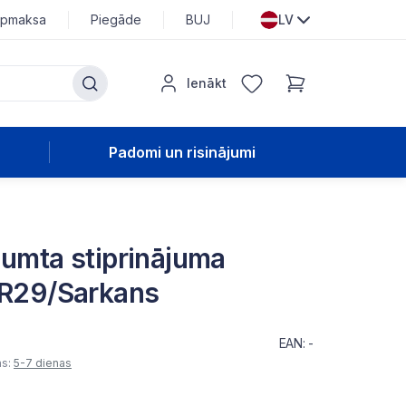
pmaksa
Piegāde
BUJ
LV
Ienākt
Padomi un risinājumi
s
jumta stiprinājuma
RR29/Sarkans
EAN: -
as:
5-7 dienas