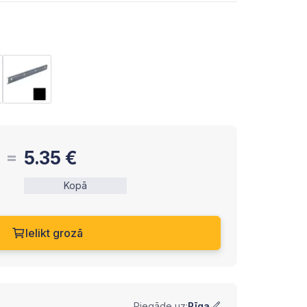
5.35
€
Kopā
Ielikt grozā
Piegāde uz:
Rīga