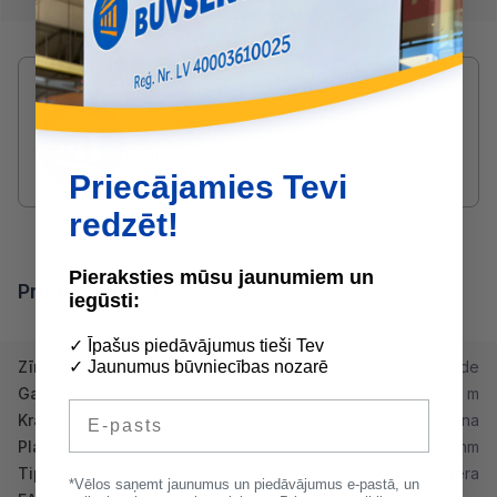
Radušies jautājumi par produktu?
SAZINIES AR DRUVIS:
2233 5731
druvis@buvserviss.lv
Priecājamies Tevi
redzēt!
Pieraksties mūsu jaunumiem un
Produkta īpašības
iegūsti:
✓ Īpašus piedāvājumus tieši Tev
Zīmols
Toode
✓ Jaunumus būvniecības nozarē
Garums
3 m
E-pasts
Krāsa
RR29/Sarkana
Platums
32 mm
Tips
Sniega barjera
*Vēlos saņemt jaunumus un piedāvājumus e-pastā, un