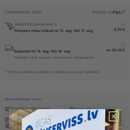
Piegāde uz:
Rīga
SAŅEMŠANAS VEIDI:
Veikalā Bērzaunes iela 12
0.00
€
Pieejams mūsu veikalā no 13. aug. līdz 17. aug.
no
30.00
€
Saņemiet no 14. aug. līdz 18. aug.
Piegādes veidi: furgons, kravas auto, manipulators
* Preču saņemšanas datums ir aptuvens un var mainīties.
MAKSĀŠANAS VEIDI:
Skaidrā naudā
(arī preci
Pārskaitījums
saņemot)
Nomaksa
Maksājumu kartes
Internetbankas