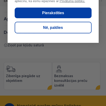
EAN
-
apliecinu, ka esmu iepazinies ar
Privātuma politiku.
Pierakstīties
Apraksts
Nē, paldies
Dokumentācija
Ziņot par kļūdu saturā
Zibenīga piegāde uz
Bezmaksas
objektiem
konsultācijas preču
izvēlē
Nepalaid garām mūsu lieliskos