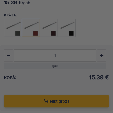
15.39 €
/gab
KRĀSA:
gab
15.39
€
KOPĀ:
Ielikt grozā