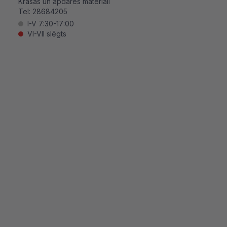
Krāsas un apdares materiāli
Tel:
28684205
I-V 7:30-17:00
VI-VII slēgts