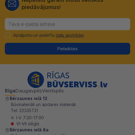
piedāvājumus!
Apstiprinu un piekrītu
datu apstrādei
.
Pieteikties
Rīga
Daugavpils
Ventspils
Bērzaunes ielā 12
Būvmateriāli un apdares materiāli
Tel:
22335731
I-V 7:30-17:00
VI-VII slēgts
Bērzaunes ielā 8a