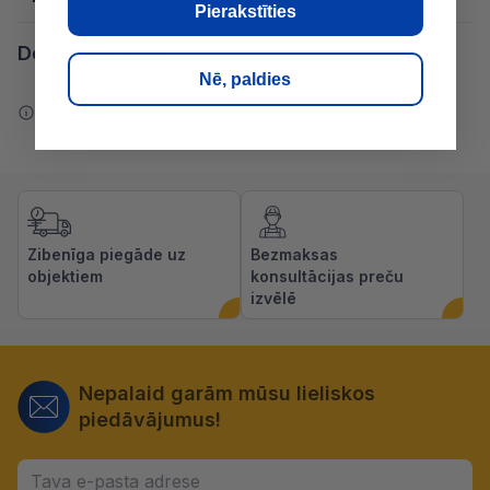
Pierakstīties
Dokumentācija
Nē, paldies
Ziņot par kļūdu saturā
Zibenīga piegāde uz
Bezmaksas
objektiem
konsultācijas preču
izvēlē
Nepalaid garām mūsu lieliskos
piedāvājumus!