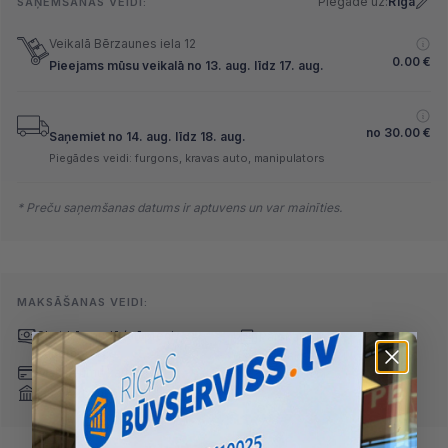
Piegāde uz:
Rīga
SAŅEMŠANAS VEIDI:
Veikalā Bērzaunes iela 12
0.00
€
Pieejams mūsu veikalā no 13. aug. līdz 17. aug.
no
30.00
€
Saņemiet no 14. aug. līdz 18. aug.
Piegādes veidi: furgons, kravas auto, manipulators
* Preču saņemšanas datums ir aptuvens un var mainīties.
MAKSĀŠANAS VEIDI:
Skaidrā naudā
(arī preci
Pārskaitījums
saņemot)
Nomaksa
Maksājumu kartes
Internetbankas