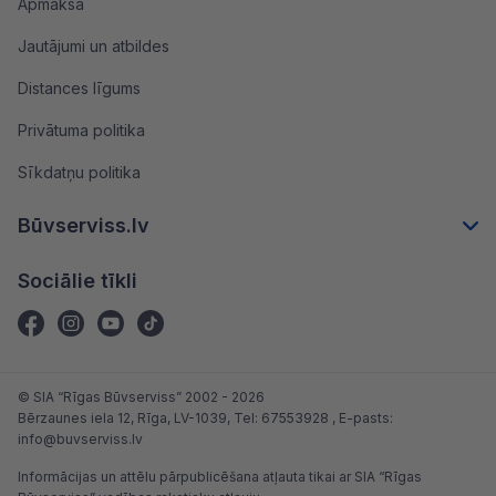
Apmaksa
Jautājumi un atbildes
Distances līgums
Privātuma politika
Sīkdatņu politika
Būvserviss.lv
Sociālie tīkli
© SIA “Rīgas Būvserviss” 2002 - 2026
Bērzaunes iela 12, Rīga, LV-1039
, Tel:
67553928
, E-pasts:
info@buvserviss.lv
Informācijas un attēlu pārpublicēšana atļauta tikai ar SIA “Rīgas