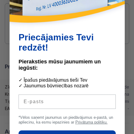
Radušies jautājumi par produktu?
SAZINIES AR DRUVIS:
2233 5731
druvis@buvserviss.lv
Priecājamies Tevi
redzēt!
Pieraksties mūsu jaunumiem un
Produkta īpašības
iegūsti:
✓ Īpašus piedāvājumus tieši Tev
✓ Jaunumus būvniecības nozarē
Zīmols
Toode
Krāsa
RR29/Sarkana
E-pasts
Tips
Stiprinājumi
EAN
-
*Vēlos saņemt jaunumus un piedāvājumus e-pastā, un
apliecinu, ka esmu iepazinies ar
Privātuma politiku.
Apraksts