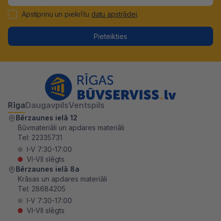
Apstiprinu un piekrītu
datu apstrādei
.
Pieteikties
Rīga
Daugavpils
Ventspils
Bērzaunes ielā 12
Būvmateriāli un apdares materiāli
Tel:
22335731
I-V 7:30-17:00
VI-VII slēgts
Bērzaunes ielā 8a
Krāsas un apdares materiāli
Tel:
28684205
I-V 7:30-17:00
VI-VII slēgts