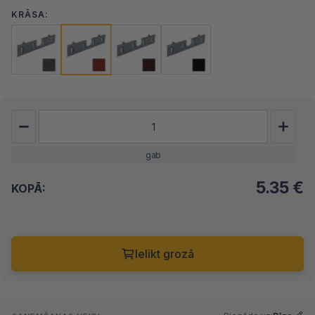
KRĀSA:
gab
5.35
€
KOPĀ:
Ielikt grozā