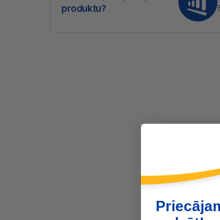
produktu?
Priecāja