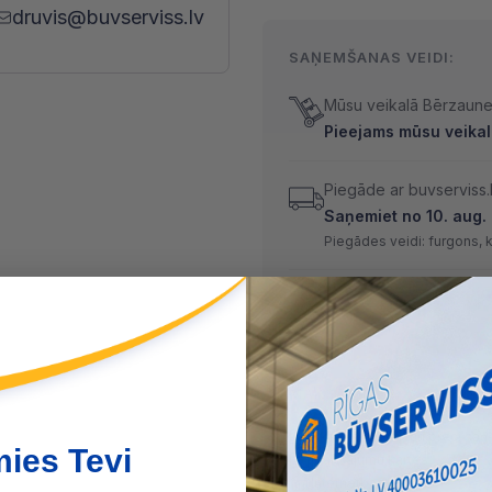
druvis@buvserviss.lv
SAŅEMŠANAS VEIDI:
Mūsu veikalā Bērzaunes
Pieejams mūsu veikal
Piegāde ar buvserviss.
Saņemiet no 10. aug. l
Piegādes veidi: furgons, 
* Preču saņemšanas datums ir ap
MAKSĀŠANAS VEIDI:
Skaidrā naudā
(arī preci sa
mies Tevi
Maksājumu kartes
Internetbankas