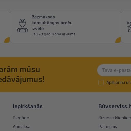
Bezmaksas
konsultācijas preču
izvēlē
Jau 23 gadi kopā ar Jums
garām mūsu
piedāvājumus!
Apstiprinu un
Iepirkšanās
Būvserviss.l
Piegāde
Biznesa klientie
Apmaksa
Par mums