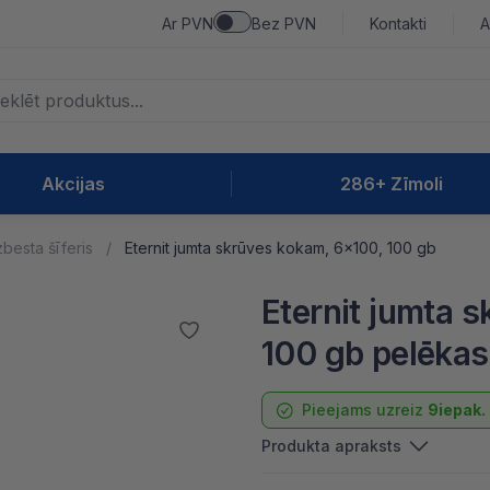
Ar PVN
Bez PVN
Kontakti
A
Akcijas
286+ Zīmoli
besta šīferis
Eternit jumta skrūves kokam, 6x100, 100 gb
Eternit jumta 
100 gb pelēkas
Pieejams uzreiz
9iepak.
Produkta apraksts