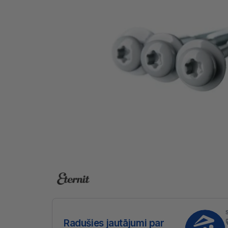
Radušies jautājumi par