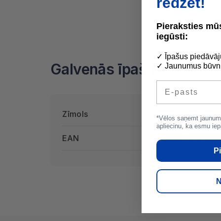
redzēt!
Pieraksties m
iegūsti:
✓ Īpašus piedāvāj
Galvenās īpašības
✓ Jaunumus būvni
E-pasts
Zīmols
Ete
*Vēlos saņemt jaunum
apliecinu, ka esmu iep
EAN
2000000054
Pi
N