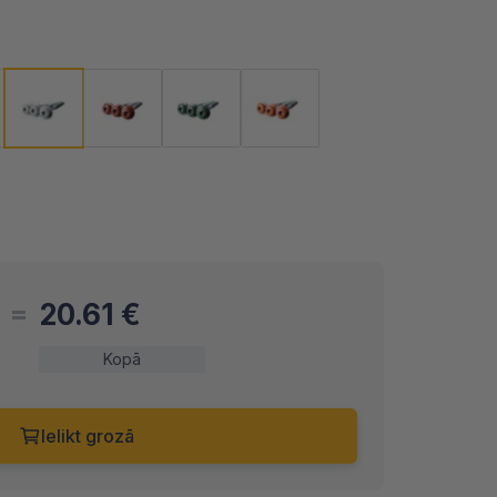
20.61
€
Kopā
Ielikt grozā