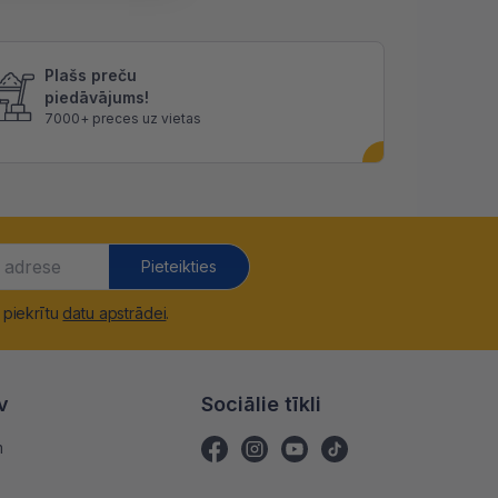
Plašs preču
piedāvājums!
7000+ preces uz vietas
Pieteikties
 piekrītu
datu apstrādei
.
v
Sociālie tīkli
m