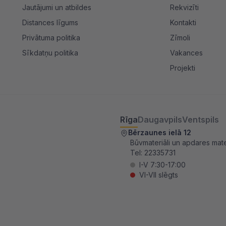
Jautājumi un atbildes
Rekvizīti
Distances līgums
Kontakti
Privātuma politika
Zīmoli
Sīkdatņu politika
Vakances
Projekti
Rīga
Daugavpils
Ventspils
Bērzaunes ielā 12
Būvmateriāli un apdares mater
Tel:
22335731
I-V 7:30-17:00
VI-VII slēgts