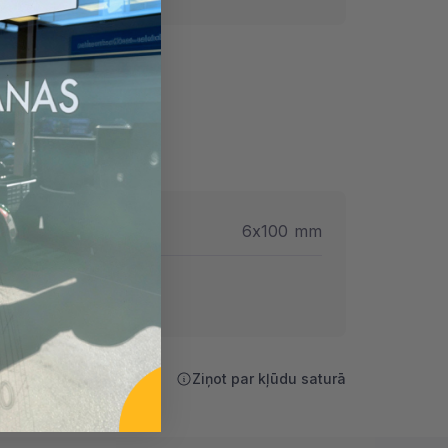
mēri
6x100 mm
Ziņot par kļūdu saturā