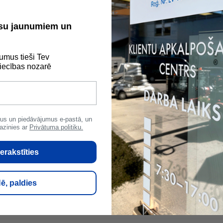
ūsu jaunumiem un
umus tieši Tev
ecības nozarē
rnit
Iepakojumā
100 gab
Iz
us un piedāvājumus e-pastā, un
azinies ar
Privātuma politiku.
292
erakstīties
ē, paldies