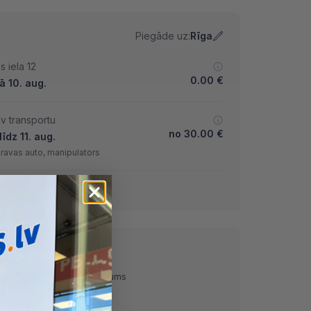
Piegāde uz:
Rīga
 iela 12
0.00
€
ā 10. aug.
lv transportu
no
30.00
€
īdz 11. aug.
kravas auto, manipulators
tuvens un var mainīties.
ņemot)
Pārskaitījums
Nomaksa