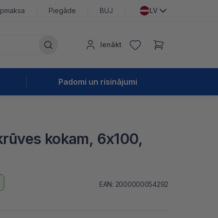
pmaksa
Piegāde
BUJ
LV
Ienākt
Padomi un risinājumi
skrūves kokam, 6x100,
EAN: 2000000054292