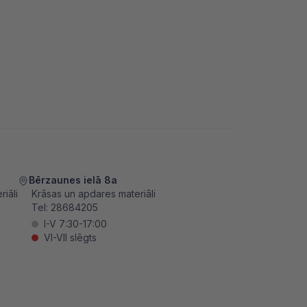
Bērzaunes ielā 8a
iāli
Krāsas un apdares materiāli
Tel:
28684205
I-V 7:30-17:00
VI-VII slēgts