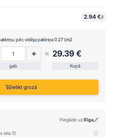
2.94 €
/l
patēriņu: pēc vidēja patēriņa 0.27 l/m2
29.39
€
gab
Kopā
Ielikt grozā
Piegāde uz:
Rīga
 iela 12