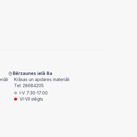
Bērzaunes ielā 8a
iāli
Krāsas un apdares materiāli
Tel:
28684205
I-V 7:30-17:00
VI-VII slēgts