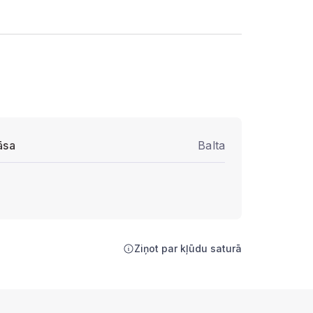
āsa
Balta
Ziņot par kļūdu saturā