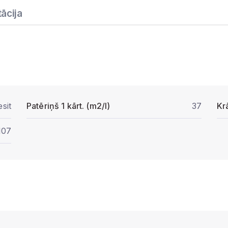
ācija
sit
Patēriņš 1 kārt. (m2/l)
37
Kr
107