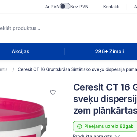
Ar PVN
Bez PVN
Kontakti
A
Akcijas
286+ Zīmoli
untis
Ceresit CT 16 Gruntskrāsa Sintētisko sveķu dispersija pa
Ceresit CT 16 
sveķu dispersi
zem plānkārta
Pieejams uzreiz
82gab
Produkta apraksts