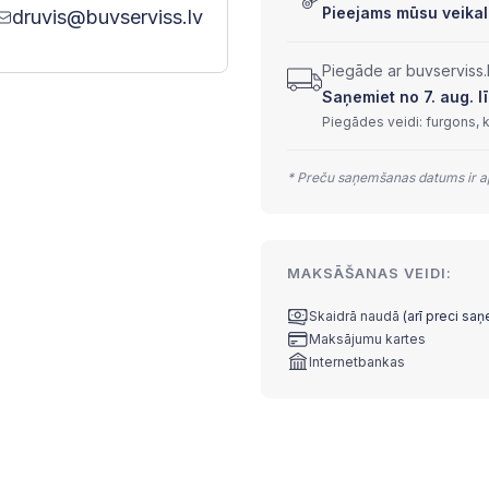
Pieejams mūsu veikalā
druvis@buvserviss.lv
Piegāde ar buvserviss.
Saņemiet no 7. aug. lī
Piegādes veidi: furgons, 
* Preču saņemšanas datums ir ap
MAKSĀŠANAS VEIDI:
Skaidrā naudā
(arī preci sa
Maksājumu kartes
Internetbankas