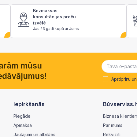
Bezmaksas
konsultācijas preču
izvēlē
Jau 23 gadi kopā ar Jums
garām mūsu
piedāvājumus!
Apstiprinu un
Iepirkšanās
Būvserviss.l
Piegāde
Biznesa klientie
Apmaksa
Par mums
Jautājumi un atbildes
Rekvizīti