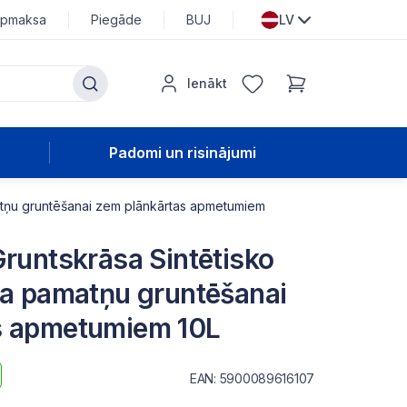
pmaksa
Piegāde
BUJ
LV
Ienākt
Padomi un risinājumi
matņu gruntēšanai zem plānkārtas apmetumiem
Gruntskrāsa Sintētisko
ja pamatņu gruntēšanai
s apmetumiem 10L
EAN: 5900089616107