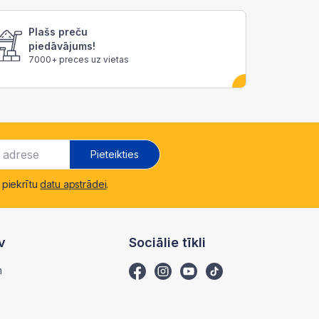
Plašs preču
piedāvājums!
7000+ preces uz vietas
Pieteikties
 piekrītu
datu apstrādei
.
v
Sociālie tīkli
m