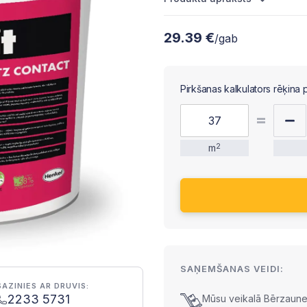
29.39 €
/gab
Pirkšanas kalkulators rēķina 
m
2
SAŅEMŠANAS VEIDI:
SAZINIES AR DRUVIS:
2233 5731
Mūsu veikalā Bērzaunes