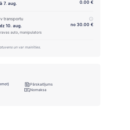
0.00
€
 7. aug.
lv transportu
no
30.00
€
dz 10. aug.
kravas auto, manipulators
tuvens un var mainīties.
ņemot)
Pārskaitījums
Nomaksa