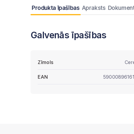
Produkta īpašības
Apraksts
Dokument
Galvenās īpašības
Zīmols
Cere
EAN
5900089616