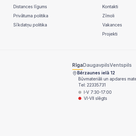
Distances līgums
Kontakti
Privātuma politika
Zīmoli
Sīkdatņu politika
Vakances
Projekti
Rīga
Daugavpils
Ventspils
Bērzaunes ielā 12
Būvmateriāli un apdares mater
Tel:
22335731
I-V 7:30-17:00
VI-VII slēgts