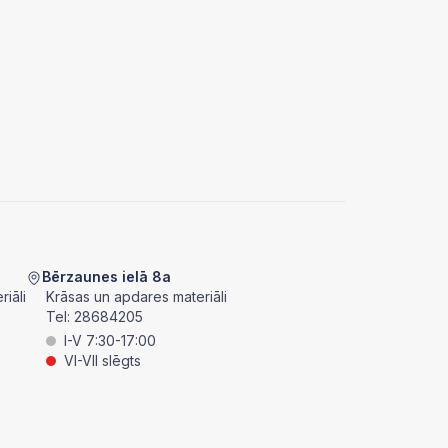
Bērzaunes ielā 8a
iāli
Krāsas un apdares materiāli
Tel:
28684205
I-V 7:30-17:00
VI-VII slēgts