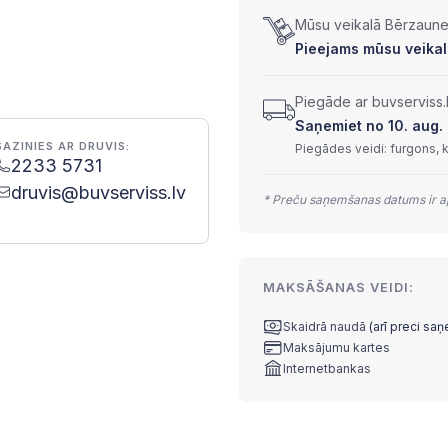
Mūsu veikalā Bērzaunes
Pieejams mūsu veikal
Piegāde ar buvserviss.
Saņemiet no 10. aug. l
SAZINIES AR DRUVIS:
Piegādes veidi: furgons, 
2233 5731
druvis@buvserviss.lv
* Preču saņemšanas datums ir ap
MAKSĀŠANAS VEIDI:
Skaidrā naudā
(arī preci sa
Maksājumu kartes
Internetbankas