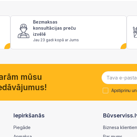
Bezmaksas
konsultācijas preču
izvēlē
Jau 23 gadi kopā ar Jums
garām mūsu
piedāvājumus!
Apstiprinu un
Iepirkšanās
Būvserviss.l
Piegāde
Biznesa klientie
Apmaksa
Par mums