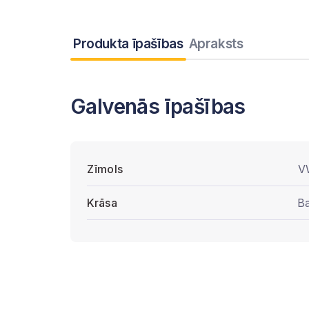
Produkta īpašības
Apraksts
Galvenās īpašības
Zīmols
V
Krāsa
Ba