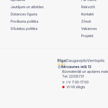
Jautājumi un atbildes
Rekvizīti
Distances līgums
Kontakti
Privātuma politika
Zīmoli
Sīkdatņu politika
Vakances
Projekti
Rīga
Daugavpils
Ventspils
Bērzaunes ielā 12
Būvmateriāli un apdares mater
Tel:
22335731
I-V 7:30-17:00
VI-VII slēgts