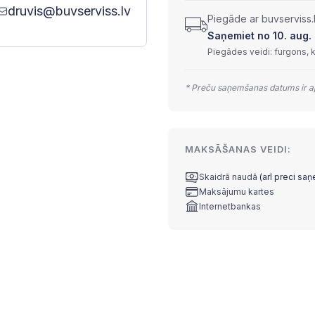
druvis@buvserviss.lv
Piegāde ar buvserviss.
Saņemiet no 10. aug. l
Piegādes veidi: furgons, 
* Preču saņemšanas datums ir ap
MAKSĀŠANAS VEIDI:
Skaidrā naudā
(arī preci sa
Maksājumu kartes
Internetbankas