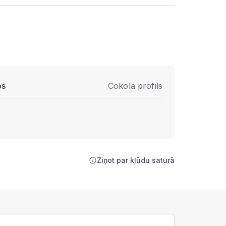
ps
Cokola profils
Ziņot par kļūdu saturā