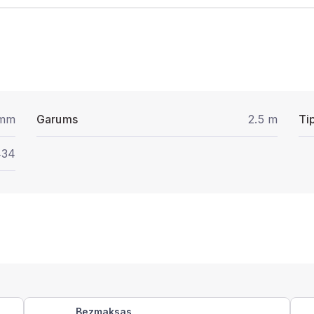
 mm
Garums
2.5 m
Ti
434
Bezmaksas