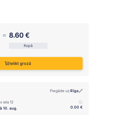
8.60
€
Kopā
Ielikt grozā
Piegāde uz:
Rīga
 iela 12
0.00
€
ā 10. aug.