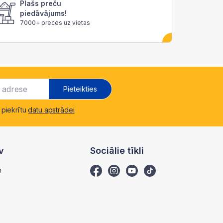
Plašs preču
piedāvājums!
7000+ preces uz vietas
Pieteikties
 piekrītu
datu apstrādei
.
v
Sociālie tīkli
m