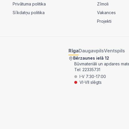
Privātuma politika
Zīmoli
Sīkdatņu politika
Vakances
Projekti
Rīga
Daugavpils
Ventspils
Bērzaunes ielā 12
Būvmateriāli un apdares mater
Tel:
22335731
I-V 7:30-17:00
VI-VII slēgts