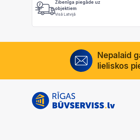
Zibenīga piegāde uz
objektiem
Visā Latvijā
Nepalaid 
lieliskos 