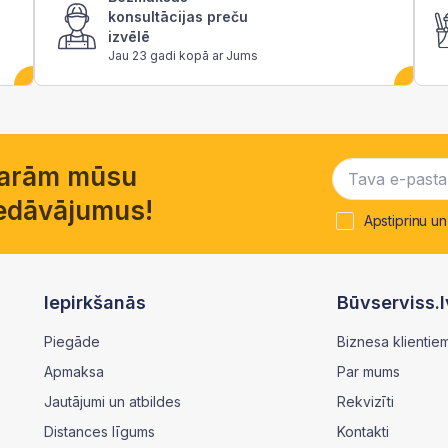
konsultācijas preču
izvēlē
Jau 23 gadi kopā ar Jums
garām mūsu
piedāvājumus!
Apstiprinu un
Iepirkšanās
Būvserviss.l
Piegāde
Biznesa klientie
Apmaksa
Par mums
Jautājumi un atbildes
Rekvizīti
Distances līgums
Kontakti