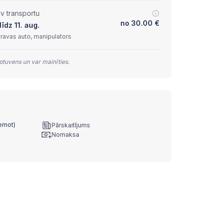
lv transportu
no
30.00
€
īdz 11. aug.
kravas auto, manipulators
tuvens un var mainīties.
ņemot)
Pārskaitījums
Nomaksa