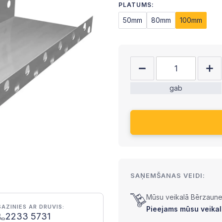
PLATUMS:
50mm
80mm
100mm
gab
SAŅEMŠANAS VEIDI:
Mūsu veikalā Bērzaunes
SAZINIES AR DRUVIS:
Pieejams mūsu veikal
2233 5731