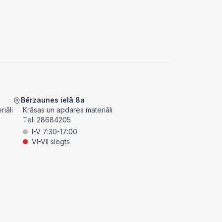
Bērzaunes ielā 8a
iāli
Krāsas un apdares materiāli
Tel:
28684205
I-V 7:30-17:00
VI-VII slēgts