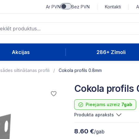
Ar PVN
Bez PVN
Kontakti
A
Akcijas
286+ Zīmoli
sādes siltināšanas profili
Cokola profils 0.8mm
Cokola profil
Pieejams uzreiz
7gab
Produkta apraksts
8.60 €
/gab