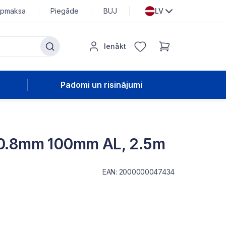
pmaksa
Piegāde
BUJ
LV
Ienākt
Padomi un risinājumi
s 0.8mm 100mm AL, 2.5m
EAN: 2000000047434