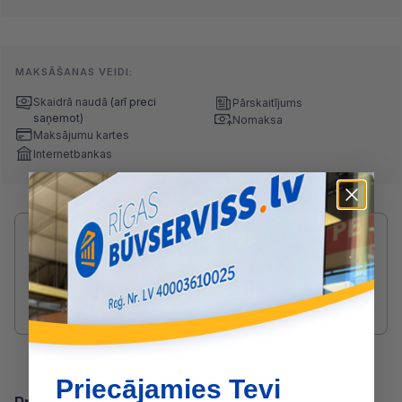
MAKSĀŠANAS VEIDI:
Skaidrā naudā
(arī preci
Pārskaitījums
saņemot)
Nomaksa
Maksājumu kartes
Internetbankas
Radušies jautājumi par produktu?
SAZINIES AR ARTŪRS:
25806530
arturs@buvserviss.lv
Priecājamies Tevi