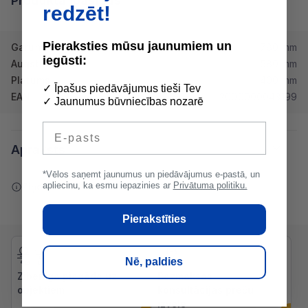
Produkta īpašības
redzēt!
Pieraksties mūsu jaunumiem un
Garums
780 mm
iegūsti:
Augstums
580 mm
Platums
400 mm
✓ Īpašus piedāvājumus tieši Tev
EAN
2000000043199
✓ Jaunumus būvniecības nozarē
E-pasts
Apraksts
*Vēlos saņemt jaunumus un piedāvājumus e-pastā, un
apliecinu, ka esmu iepazinies ar
Privātuma politiku.
Ziņot par kļūdu saturā
Pierakstīties
Nē, paldies
Zibenīga piegāde uz
Bezmaksas
objektiem
konsultācijas preču
izvēlē