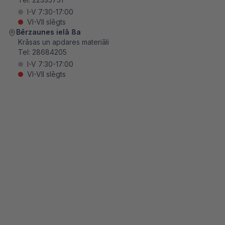
I-V 7:30-17:00
VI-VII slēgts
Bērzaunes ielā 8a
Krāsas un apdares materiāli
Tel:
28684205
I-V 7:30-17:00
VI-VII slēgts