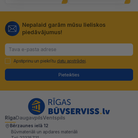
Nepalaid garām mūsu lieliskos
piedāvājumus!
Apstiprinu un piekrītu
datu apstrādei
.
Pieteikties
Rīga
Daugavpils
Ventspils
Bērzaunes ielā 12
Būvmateriāli un apdares materiāli
Tel:
22335731