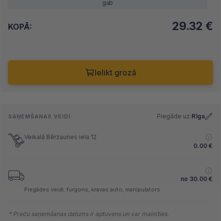
gab
29.32
€
KOPĀ:
Ielikt grozā
Piegāde uz:
Rīga
SAŅEMŠANAS VEIDI:
Veikalā Bērzaunes iela 12
0.00
€
no
30.00
€
Piegādes veidi: furgons, kravas auto, manipulators
* Preču saņemšanas datums ir aptuvens un var mainīties.