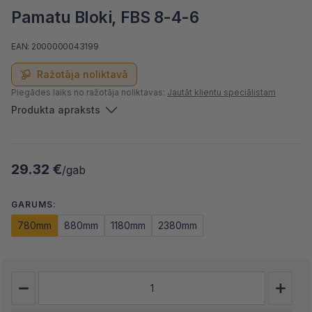
Pamatu Bloki, FBS 8-4-6
EAN: 2000000043199
Ražotāja noliktavā
Piegādes laiks no ražotāja noliktavas:
Jautāt klientu speciālistam
Produkta apraksts
29.32 €
/gab
GARUMS:
780mm
880mm
1180mm
2380mm