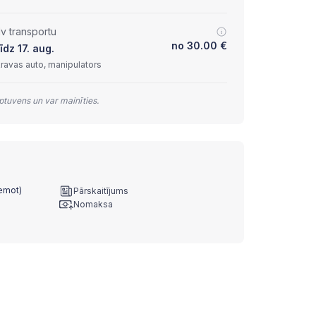
lv transportu
no
30.00
€
īdz 17. aug.
kravas auto, manipulators
tuvens un var mainīties.
ņemot)
Pārskaitījums
Nomaksa