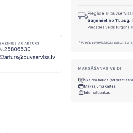
Piegāde ar buvserviss.
Saņemiet no 11. aug. l
Piegādes veidi: furgons, 
* Preču saņemšanas datums ir ap
SAZINIES AR ARTŪRS:
25806530
arturs@buvserviss.lv
MAKSĀŠANAS VEIDI:
Skaidrā naudā
(arī preci sa
Maksājumu kartes
Internetbankas