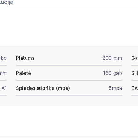
ācija
ibo
Platums
200 mm
Ga
 mm
Paletē
160 gab
Si
A1
Spiedes stiprība (mpa)
5mpa
E