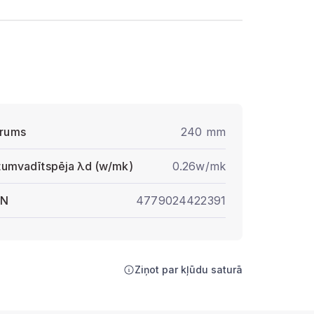
rums
240 mm
ltumvadītspēja λd (w/mk)
0.26w/mk
AN
4779024422391
Ziņot par kļūdu saturā