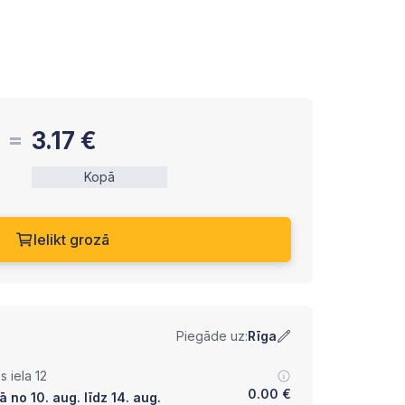
3.17
€
Kopā
Ielikt grozā
Piegāde uz:
Rīga
 iela 12
0.00
€
 no 10. aug. līdz 14. aug.