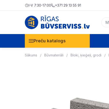
I-V 7:30-17:00
+371 29 13 55 91
Preču katalogs
Sākums
Būvmateriāli
Bloki, ķieģeļi, grodi