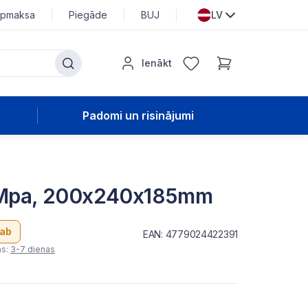
pmaksa
Piegāde
BUJ
LV
Ienākt
Padomi un risinājumi
 5Mpa, 200x240x185mm
ab
EAN: 4779024422391
as:
3-7 dienas