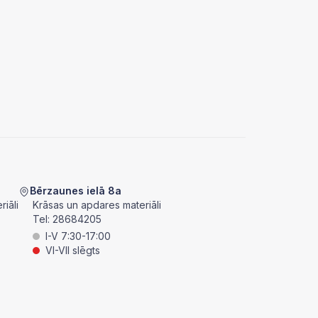
Bērzaunes ielā 8a
iāli
Krāsas un apdares materiāli
Tel:
28684205
I-V 7:30-17:00
VI-VII slēgts