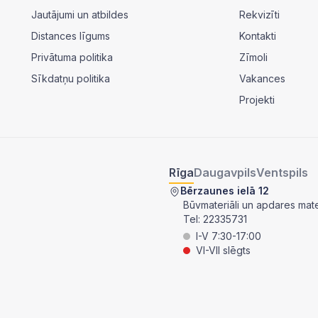
Jautājumi un atbildes
Rekvizīti
Distances līgums
Kontakti
Privātuma politika
Zīmoli
Sīkdatņu politika
Vakances
Projekti
Rīga
Daugavpils
Ventspils
Bērzaunes ielā 12
Būvmateriāli un apdares mater
Tel:
22335731
I-V 7:30-17:00
VI-VII slēgts