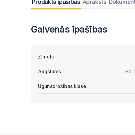
Produkta īpašības
Apraksts
Dokument
Galvenās īpašības
Zīmols
F
Augstums
185
Ugunsdrošibas klase