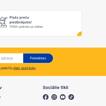
Plašs preču
piedāvājums!
7000+ preces uz vietas
Pieteikties
 piekrītu
datu apstrādei
.
v
Sociālie tīkli
m