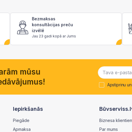
Bezmaksas
konsultācijas preču
izvēlē
Jau 23 gadi kopā ar Jums
garām mūsu
piedāvājumus!
Apstiprinu un
Iepirkšanās
Būvserviss.l
Piegāde
Biznesa klientie
Apmaksa
Par mums