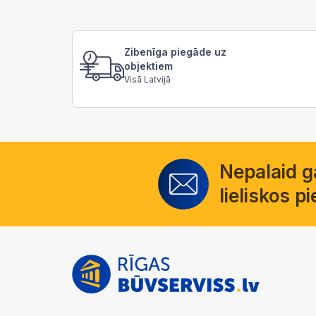
Zibenīga piegāde uz
objektiem
Visā Latvijā
Nepalaid 
lieliskos 