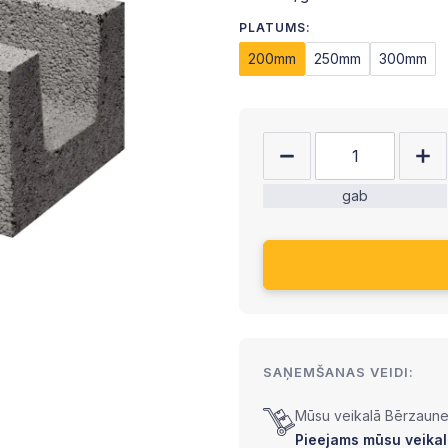
PLATUMS:
200mm
250mm
300mm
gab
SAŅEMŠANAS VEIDI:
Mūsu veikalā Bērzaunes
Pieejams mūsu veikalā