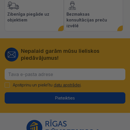
Zibenīga piegāde uz
Bezmaksas
objektiem
konsultācijas preču
izvēlē
Nepalaid garām mūsu lieliskos
piedāvājumus!
Apstiprinu un piekrītu
datu apstrādei
.
Pieteikties