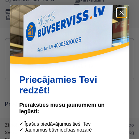
Pārskaitījums
saņemot)
Nomaksa
Maksājumu kartes
Internetbankas
Radušies jautājumi par produktu?
SAZINIES AR ARTŪRS:
25806530
arturs@buvserviss.lv
Priecājamies Tevi
redzēt!
Produkta īpašības
Pieraksties mūsu jaunumiem un
iegūsti:
✓ Īpašus piedāvājumus tieši Tev
Zīmols
Fibo
✓ Jaunumus būvniecības nozarē
Svars
900 kg