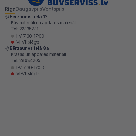
Rīga
Daugavpils
Ventspils
Bērzaunes ielā 12
Būvmateriāli un apdares materiāli
Tel:
22335731
I-V 7:30-17:00
VI-VII slēgts
Bērzaunes ielā 8a
Krāsas un apdares materiāli
Tel:
28684205
I-V 7:30-17:00
VI-VII slēgts