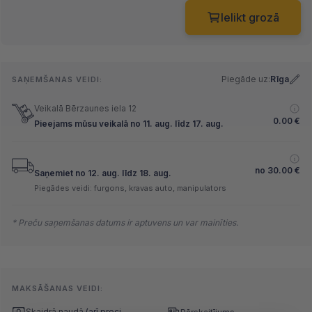
Ielikt grozā
Piegāde uz:
Rīga
SAŅEMŠANAS VEIDI:
Veikalā Bērzaunes iela 12
0.00
€
Pieejams mūsu veikalā no 11. aug. līdz 17. aug.
no
30.00
€
Saņemiet no 12. aug. līdz 18. aug.
Piegādes veidi: furgons, kravas auto, manipulators
* Preču saņemšanas datums ir aptuvens un var mainīties.
MAKSĀŠANAS VEIDI:
Skaidrā naudā
(arī preci