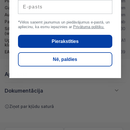
Platums
88 mm
E-pasts
Garums
498 mm
Augstums
198 mm
Paletē
100 gab
*Vēlos saņemt jaunumus un piedāvājumus e-pastā, un
apliecinu, ka esmu iepazinies ar
Privātuma politiku.
Siltumvadītspēja λd
0.30
(w/mk)
Ugunsdrošibas
A1
Pierakstīties
klase
EAN
4779024422339
Nē, paldies
Apraksts
Dokumentācija
Ziņot par kļūdu saturā