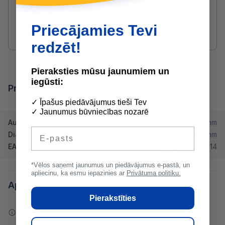
SAZINIES AR ARTŪRS:
25806530
arturs@buvserviss.lv
Priecājamies Tevi
redzēt!
Pieraksties mūsu jaunumiem un
iegūsti:
Produkta īpašības
✓ Īpašus piedāvājumus tieši Tev
✓ Jaunumus būvniecības nozarē
Augstums
50 mm
E-pasts
Diametrs
600 mm
EAN
2000000014014
*Vēlos saņemt jaunumus un piedāvājumus e-pastā, un
apliecinu, ka esmu iepazinies ar
Privātuma politiku.
Apraksts
Pierakstīties
Ziņot par kļūdu saturā