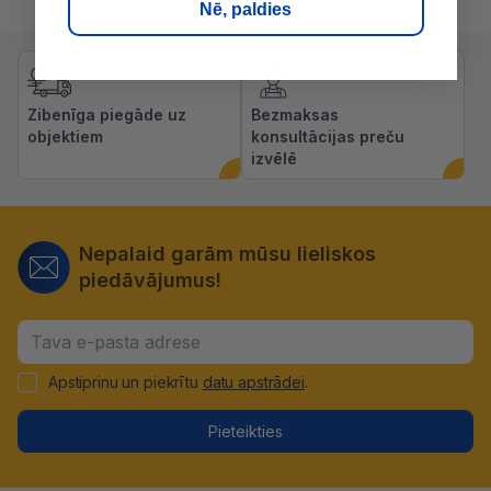
Nē, paldies
Zibenīga piegāde uz
Bezmaksas
objektiem
konsultācijas preču
izvēlē
Nepalaid garām mūsu lieliskos
piedāvājumus!
Apstiprinu un piekrītu
datu apstrādei
.
Pieteikties