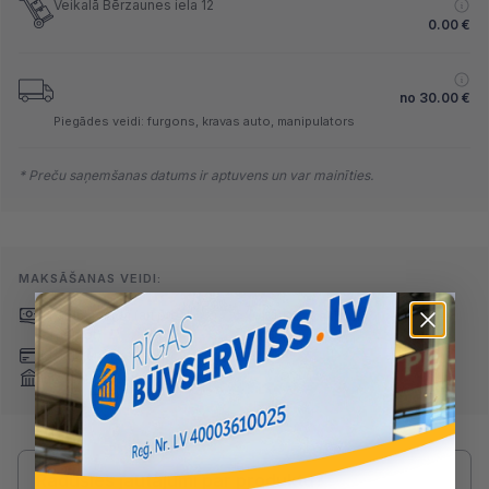
Veikalā Bērzaunes iela 12
0.00
€
no
30.00
€
Piegādes veidi: furgons, kravas auto, manipulators
* Preču saņemšanas datums ir aptuvens un var mainīties.
MAKSĀŠANAS VEIDI:
Skaidrā naudā
(arī preci
Pārskaitījums
saņemot)
Nomaksa
Maksājumu kartes
Internetbankas
Radušies jautājumi par produktu?