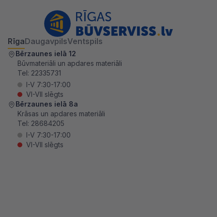
Rīga
Daugavpils
Ventspils
Bērzaunes ielā 12
Būvmateriāli un apdares materiāli
Tel:
22335731
I-V 7:30-17:00
VI-VII slēgts
Bērzaunes ielā 8a
Krāsas un apdares materiāli
Tel:
28684205
I-V 7:30-17:00
VI-VII slēgts