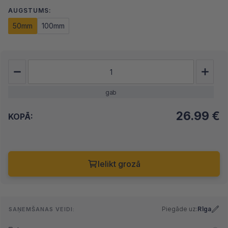
AUGSTUMS:
50mm
100mm
gab
26.99
€
KOPĀ:
Ielikt grozā
Piegāde uz:
Rīga
SAŅEMŠANAS VEIDI: