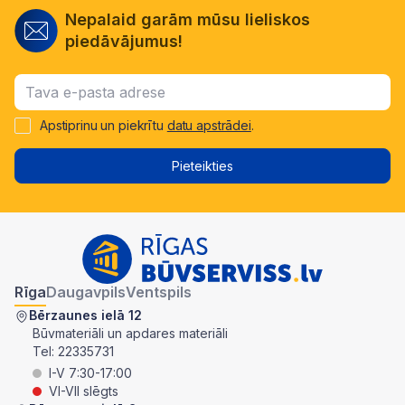
Nepalaid garām mūsu lieliskos
piedāvājumus!
Apstiprinu un piekrītu
datu apstrādei
.
Pieteikties
Rīga
Daugavpils
Ventspils
Bērzaunes ielā 12
Būvmateriāli un apdares materiāli
Tel:
22335731
I-V 7:30-17:00
VI-VII slēgts