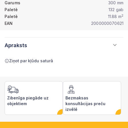
Garums
300 mm
Paletē
132 gab
2
Paletē
11.88 m
EAN
2000000070621
Apraksts
Ziņot par kļūdu saturā
Zibenīga piegāde uz
Bezmaksas
objektiem
konsultācijas preču
izvēlē