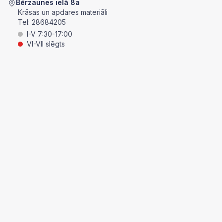
Bērzaunes ielā 8a
Krāsas un apdares materiāli
Tel:
28684205
I-V 7:30-17:00
VI-VII slēgts