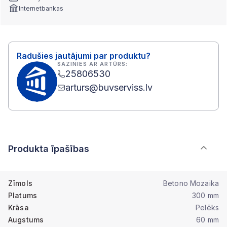
Internetbankas
Radušies jautājumi par produktu?
SAZINIES AR ARTŪRS:
25806530
arturs@buvserviss.lv
Produkta īpašības
Zīmols
Betono Mozaika
Platums
300 mm
Krāsa
Pelēks
Augstums
60 mm