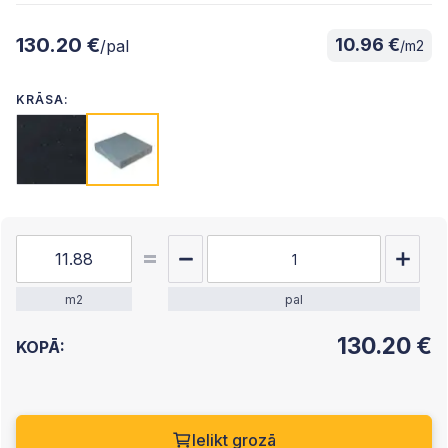
130.20 €
10.96 €
/pal
/m2
KRĀSA:
m2
pal
130.20
€
KOPĀ:
Ielikt grozā