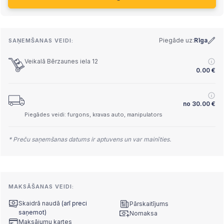
Piegāde uz:
Rīga
SAŅEMŠANAS VEIDI:
Veikalā Bērzaunes iela 12
0.00
€
no
30.00
€
Piegādes veidi: furgons, kravas auto, manipulators
* Preču saņemšanas datums ir aptuvens un var mainīties.
MAKSĀŠANAS VEIDI:
Skaidrā naudā
(arī preci
Pārskaitījums
saņemot)
Nomaksa
Maksājumu kartes