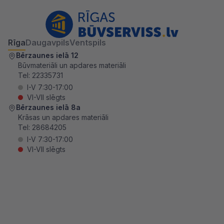
Rīga
Daugavpils
Ventspils
Bērzaunes ielā 12
Būvmateriāli un apdares materiāli
Tel:
22335731
I-V 7:30-17:00
VI-VII slēgts
Bērzaunes ielā 8a
Krāsas un apdares materiāli
Tel:
28684205
I-V 7:30-17:00
VI-VII slēgts