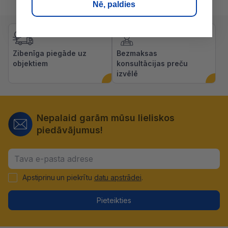
Nē, paldies
Zibenīga piegāde uz
Bezmaksas
objektiem
konsultācijas preču
izvēlē
Nepalaid garām mūsu lieliskos
piedāvājumus!
Apstiprinu un piekrītu
datu apstrādei
.
Pieteikties