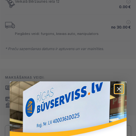
Veikalā Bērzaunes iela 12
0.00
€
no
30.00
€
Piegādes veidi: furgons, kravas auto, manipulators
* Preču saņemšanas datums ir aptuvens un var mainīties.
MAKSĀŠANAS VEIDI:
Skaidrā naudā
(arī preci
Pārskaitījums
saņemot)
Nomaksa
Maksājumu kartes
Internetbankas
Radušies jautājumi par produktu?