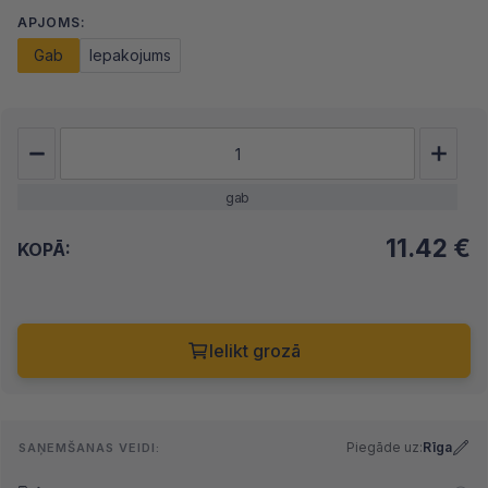
APJOMS:
Gab
Iepakojums
gab
11.42
€
KOPĀ:
Ielikt grozā
Piegāde uz:
Rīga
SAŅEMŠANAS VEIDI: