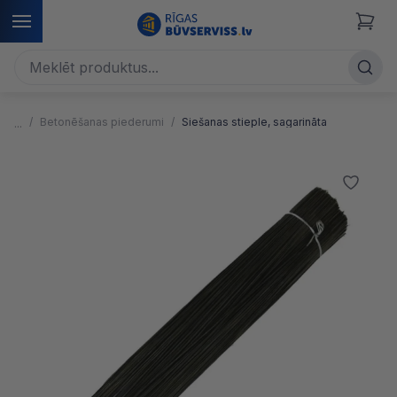
Betonēšanas piederumi
Siešanas stieple, sagarināta