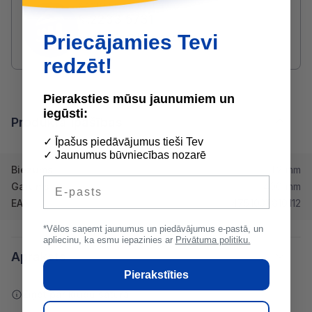
SAZINIES AR DRUVIS:
2233 5731
druvis@buvserviss.lv
Priecājamies Tevi
redzēt!
Pieraksties mūsu jaunumiem un
iegūsti:
Produkta īpašības
✓ Īpašus piedāvājumus tieši Tev
✓ Jaunumus būvniecības nozarē
Biezums
1.2 mm
E-pasts
Garums
400 mm
EAN
4751037810112
*Vēlos saņemt jaunumus un piedāvājumus e-pastā, un
apliecinu, ka esmu iepazinies ar
Privātuma politiku.
Apraksts
Pierakstīties
Ziņot par kļūdu saturā