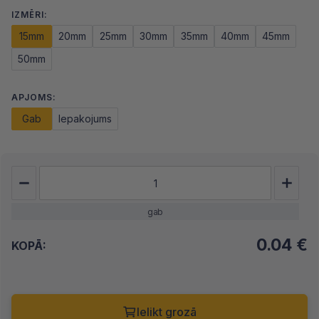
IZMĒRI:
15mm
20mm
25mm
30mm
35mm
40mm
45mm
50mm
APJOMS:
Gab
Iepakojums
gab
0.04
€
KOPĀ:
Ielikt grozā