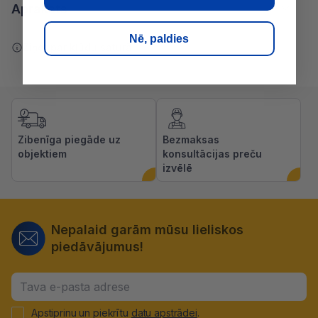
Apraksts
Nē, paldies
Ziņot par kļūdu saturā
Zibenīga piegāde uz
Bezmaksas
objektiem
konsultācijas preču
izvēlē
Nepalaid garām mūsu lieliskos
piedāvājumus!
Apstiprinu un piekrītu
datu apstrādei
.