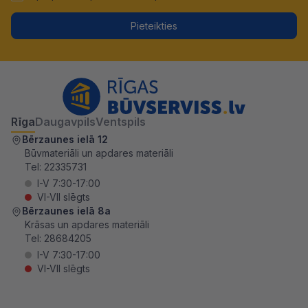
Pieteikties
Rīga
Daugavpils
Ventspils
Bērzaunes ielā 12
Būvmateriāli un apdares materiāli
Tel:
22335731
I-V 7:30-17:00
VI-VII slēgts
Bērzaunes ielā 8a
Krāsas un apdares materiāli
Tel:
28684205
I-V 7:30-17:00
VI-VII slēgts