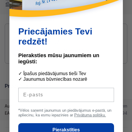
Internetbankas
Priecājamies Tevi
Radušies jautājumi par produktu?
SAZINIES AR DRUVIS:
redzēt!
2233 5731
druvis@buvserviss.lv
Pieraksties mūsu jaunumiem un
iegūsti:
✓ Īpašus piedāvājumus tieši Tev
✓ Jaunumus būvniecības nozarē
Produkta īpašības
E-pasts
Augstums
15 mm
*Vēlos saņemt jaunumus un piedāvājumus e-pastā, un
EAN
4751037810594
apliecinu, ka esmu iepazinies ar
Privātuma politiku.
Pierakstīties