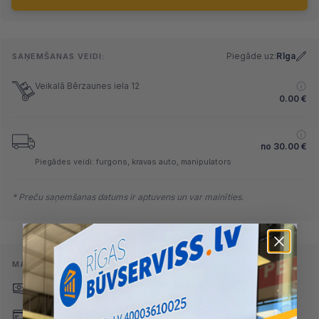
Piegāde uz:
Rīga
SAŅEMŠANAS VEIDI:
Veikalā Bērzaunes iela 12
0.00
€
no
30.00
€
Piegādes veidi: furgons, kravas auto, manipulators
* Preču saņemšanas datums ir aptuvens un var mainīties.
MAKSĀŠANAS VEIDI:
Skaidrā naudā
(arī preci
Pārskaitījums
saņemot)
Nomaksa
Maksājumu kartes