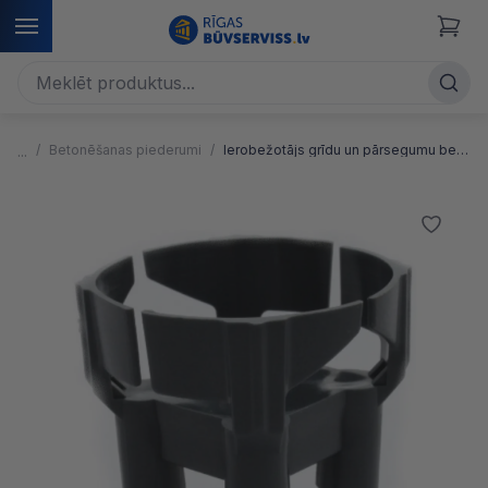
Betonēšanas piederumi
Ierobežotājs grīdu un pārsegumu betonēšanai