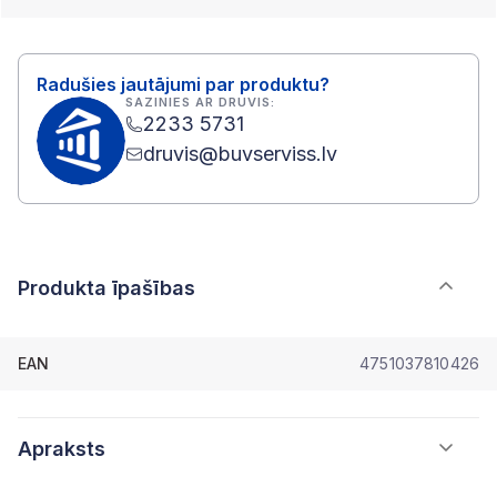
Radušies jautājumi par produktu?
SAZINIES AR DRUVIS:
2233 5731
druvis@buvserviss.lv
Produkta īpašības
EAN
4751037810426
Apraksts