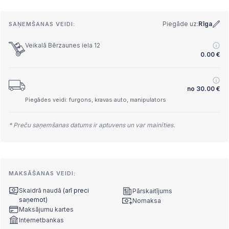
Piegāde uz:
Rīga
SAŅEMŠANAS VEIDI:
Veikalā Bērzaunes iela 12
0.00
€
no
30.00
€
Piegādes veidi: furgons, kravas auto, manipulators
* Preču saņemšanas datums ir aptuvens un var mainīties.
MAKSĀŠANAS VEIDI:
Skaidrā naudā
(arī preci
Pārskaitījums
saņemot)
Nomaksa
Maksājumu kartes
Internetbankas