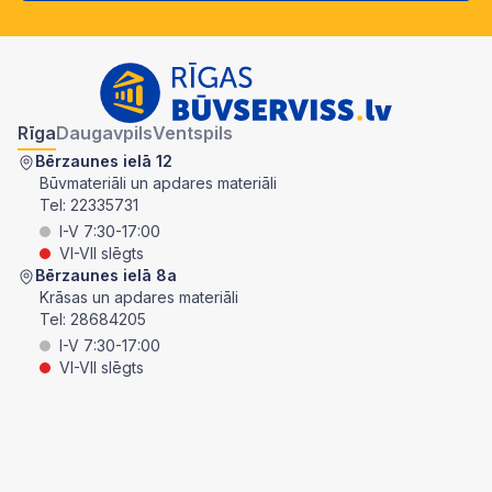
Rīga
Daugavpils
Ventspils
Bērzaunes ielā 12
Būvmateriāli un apdares materiāli
Tel:
22335731
I-V 7:30-17:00
VI-VII slēgts
Bērzaunes ielā 8a
Krāsas un apdares materiāli
Tel:
28684205
I-V 7:30-17:00
VI-VII slēgts