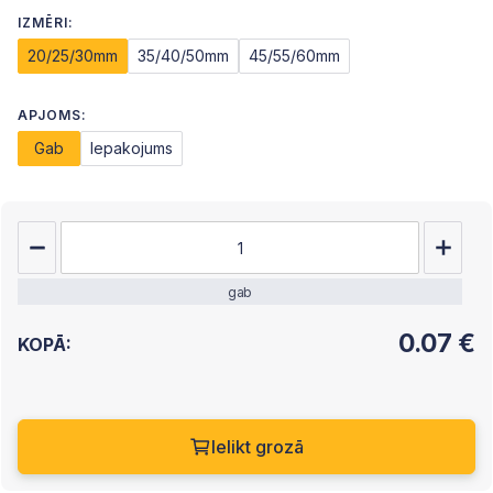
IZMĒRI:
20/25/30mm
35/40/50mm
45/55/60mm
APJOMS:
Gab
Iepakojums
gab
0.07
€
KOPĀ:
Ielikt grozā