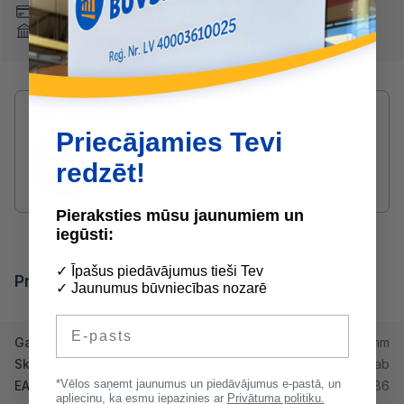
Maksājumu kartes
Internetbankas
Radušies jautājumi par produktu?
SAZINIES AR DRUVIS:
Priecājamies Tevi
2233 5731
redzēt!
druvis@buvserviss.lv
Pieraksties mūsu jaunumiem un
iegūsti:
✓ Īpašus piedāvājumus tieši Tev
Produkta īpašības
✓ Jaunumus būvniecības nozarē
E-pasts
Garums
100 mm
Skaits iepakojumā
1000 gab
*Vēlos saņemt jaunumus un piedāvājumus e-pastā, un
EAN
2000000009186
apliecinu, ka esmu iepazinies ar
Privātuma politiku.