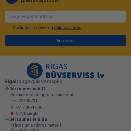
piedāvājumus!
Apstiprinu un piekrītu
datu apstrādei
.
Pieteikties
Rīga
Daugavpils
Ventspils
Bērzaunes ielā 12
Būvmateriāli un apdares materiāli
Tel:
22335731
I-V 7:30-17:00
VI-VII slēgts
Bērzaunes ielā 8a
Krāsas un apdares materiāli
Tel:
28684205