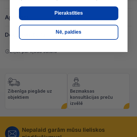
Pierakstīties
Apraksts
Nē, paldies
Dokumentācija
Ziņot par kļūdu saturā
Zibenīga piegāde uz
Bezmaksas
objektiem
konsultācijas preču
izvēlē
Nepalaid garām mūsu lieliskos