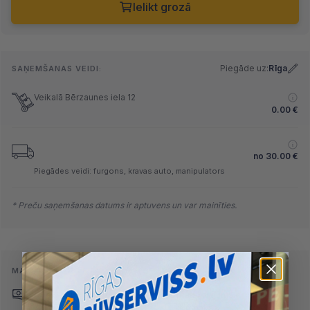
Ielikt grozā
Piegāde uz:
Rīga
SAŅEMŠANAS VEIDI:
Veikalā Bērzaunes iela 12
0.00
€
no
30.00
€
Piegādes veidi: furgons, kravas auto, manipulators
* Preču saņemšanas datums ir aptuvens un var mainīties.
MAKSĀŠANAS VEIDI:
Skaidrā naudā
(arī preci
Pārskaitījums
saņemot)
Nomaksa