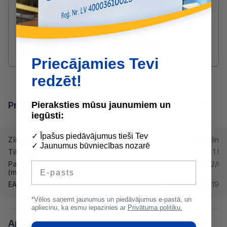
Radušies jautājumi par produktu?
SAZINIES AR SANDIJS BIRZNIEKS:
28684205
sandijs@buvserviss.lv
Priecājamies Tevi
redzēt!
Pieraksties mūsu jaunumiem un
Produkta īpašības
iegūsti:
✓ Īpašus piedāvājumus tieši Tev
Zīmols
Sadolin
✓ Jaunumus būvniecības nozarē
Tilpums
1 l
Patēriņš 1 kārt.
4-8 m2/l
E-pasts
(m2/l)
EAN
7391306082719
*Vēlos saņemt jaunumus un piedāvājumus e-pastā, un
apliecinu, ka esmu iepazinies ar
Privātuma politiku.
Apraksts