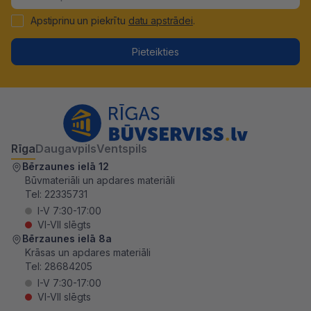
Apstiprinu un piekrītu
datu apstrādei
.
Pieteikties
Rīga
Daugavpils
Ventspils
Bērzaunes ielā 12
Būvmateriāli un apdares materiāli
Tel:
22335731
I-V 7:30-17:00
VI-VII slēgts
Bērzaunes ielā 8a
Krāsas un apdares materiāli
Tel:
28684205
I-V 7:30-17:00
VI-VII slēgts