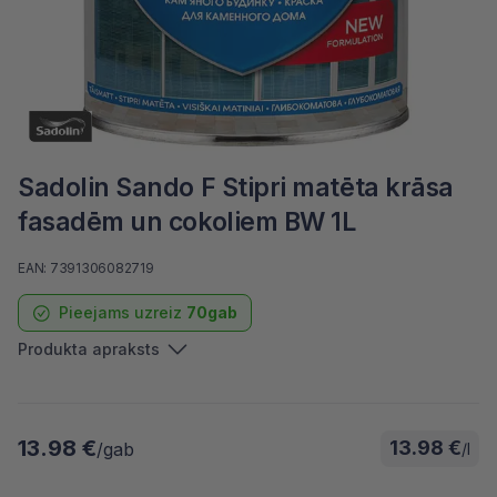
Sadolin Sando F Stipri matēta krāsa
fasadēm un cokoliem BW 1L
EAN: 7391306082719
Pieejams uzreiz
70gab
Produkta apraksts
13.98 €
13.98 €
/gab
/l