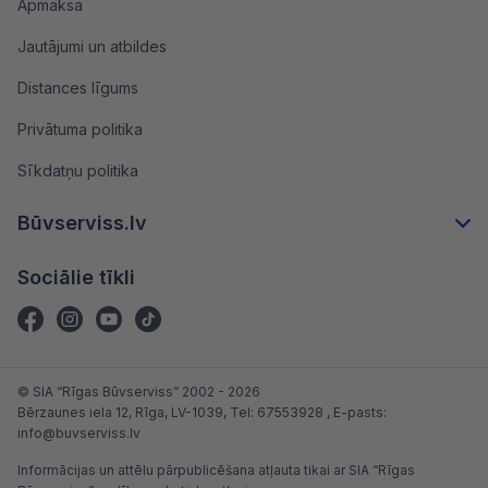
Apmaksa
Jautājumi un atbildes
Distances līgums
Privātuma politika
Sīkdatņu politika
Būvserviss.lv
Sociālie tīkli
© SIA “Rīgas Būvserviss” 2002 - 2026
Bērzaunes iela 12, Rīga, LV-1039
, Tel:
67553928
, E-pasts:
info@buvserviss.lv
Informācijas un attēlu pārpublicēšana atļauta tikai ar SIA “Rīgas