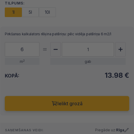
TILPUMS:
1l
5l
10l
Pirkšanas kalkulators rēķina patēriņu: pēc vidēja patēriņa 6 m2/l
2
m
gab
13.98
€
KOPĀ:
Ielikt grozā
Piegāde uz:
Rīga
SAŅEMŠANAS VEIDI: