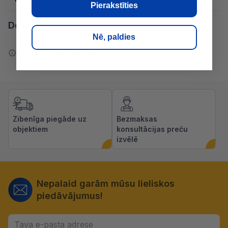
Pierakstīties
Dokumentācija
Nē, paldies
Ziņot par kļūdu saturā
Zibenīga piegāde uz
Bezmaksas
objektiem
konsultācijas preču
izvēlē
Nepalaid garām mūsu lieliskos
piedāvājumus!