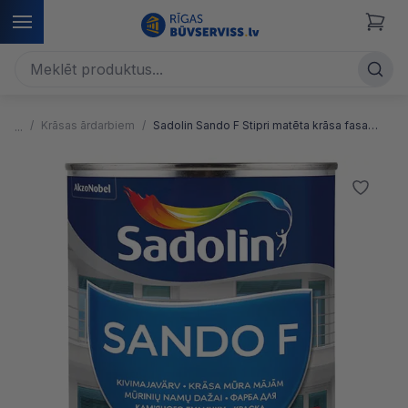
Krāsas ārdarbiem
Sadolin Sando F Stipri matēta krāsa fasadēm un cokoliem