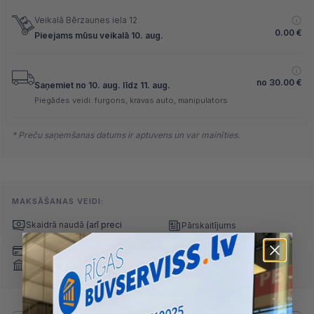
Veikalā Bērzaunes iela 12
0.00
€
Pieejams mūsu veikalā 10. aug.
no
30.00
€
Saņemiet no 10. aug. līdz 11. aug.
Piegādes veidi: furgons, kravas auto, manipulators
* Preču saņemšanas datums ir aptuvens un var mainīties.
MAKSĀŠANAS VEIDI:
Skaidrā naudā
(arī preci
Pārskaitījums
saņemot)
Nomaksa
Maksājumu kartes
Internetbankas