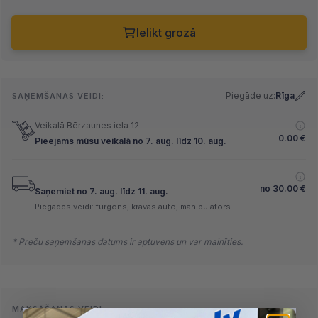
Ielikt grozā
Piegāde uz:
Rīga
SAŅEMŠANAS VEIDI:
Veikalā Bērzaunes iela 12
0.00
€
Pieejams mūsu veikalā no 7. aug. līdz 10. aug.
no
30.00
€
Saņemiet no 7. aug. līdz 11. aug.
Piegādes veidi: furgons, kravas auto, manipulators
* Preču saņemšanas datums ir aptuvens un var mainīties.
MAKSĀŠANAS VEIDI: