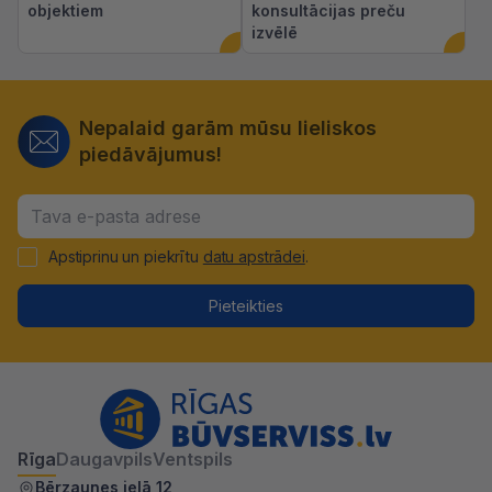
objektiem
konsultācijas preču
izvēlē
Nepalaid garām mūsu lieliskos
piedāvājumus!
Apstiprinu un piekrītu
datu apstrādei
.
Pieteikties
Rīga
Daugavpils
Ventspils
Bērzaunes ielā 12