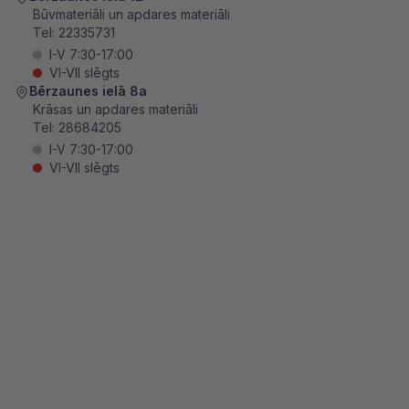
Būvmateriāli un apdares materiāli
Tel:
22335731
I-V 7:30-17:00
VI-VII slēgts
Bērzaunes ielā 8a
Krāsas un apdares materiāli
Tel:
28684205
I-V 7:30-17:00
VI-VII slēgts