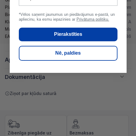
Platums
900 mm
Biezums
43 mm
*Vēlos saņemt jaunumus un piedāvājumus e-pastā, un
apliecinu, ka esmu iepazinies ar
Privātuma politiku.
Klase
A
Materiāls
Ozols
Pierakstīties
EAN
21200186
Nē, paldies
Apraksts
Dokumentācija
Ziņot par kļūdu saturā
Zibenīga piegāde uz
Bezmaksas