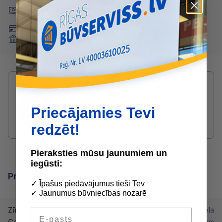
Skaidrā naudā
(arī preci
Pārskaitījums
saņemot)
Nomaksa
Maksājumu kartes
Internetbankas
Radušies jautājumi par produktu?
SAZINIES AR DRUVIS:
2233 5731
Priecājamies Tevi
druvis@buvserviss.lv
redzēt!
Pieraksties mūsu jaunumiem un
iegūsti:
Produkta īpašības
✓ Īpašus piedāvājumus tieši Tev
✓ Jaunumus būvniecības nozarē
Zīmols
Lamela
E-pasts
Garums
1000 mm