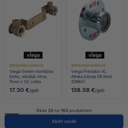
Ražotāja noliktavā
Ražotāja noliktavā
Viega Gemini montāžas
Viega Prestabo XL
bloks, iekšējā vītne,
Atloka pāŗeja 88.9mm
15mm x 1/2 collas
(DN80)
17.30 €
138.58 €
/gab
/gab
Rāda
20
no
163
produktiem
...
1
2
9
Nākošā
Rādīt vairāk