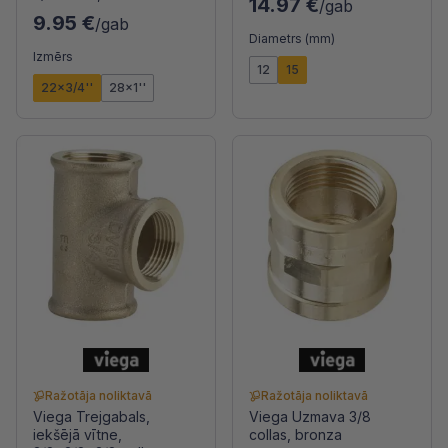
14.97 €
/gab
9.95 €
/gab
Diametrs (mm)
Izmērs
12
15
22x3/4''
28x1''
Ražotāja noliktavā
Ražotāja noliktavā
Viega Trejgabals,
Viega Uzmava 3/8
iekšējā vītne,
collas, bronza