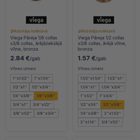
Ražotāja noliktavā
Ražotāja noliktavā
Viega Pāreja 1/8 collas
Viega Pāreja 1/2 collas
x3/8 collas, ārējā/iekšējā
x3/8 collas, ārējā vītne,
vītne, bronza
bronza
2.84 €
1.57 €
/gab
/gab
Vītnes izmers
Vītnes izmers
1''x1.1/2''
1''x1.1/4''
1.1/2''x1.1/4''
1.1/2''x1''
1/2''x1''
1/2''x3/4''
1.1/4''x1''
1.1/4''x3/4''
1/4''x3/8''
1/8''x3/8''
1''x1/2''
1''x3/4''
3/4''x1''
3/4''x1/2''
1/2''x1/4''
1/2''x3/8''
3/8''x1/2''
3/8''x3/4''
1/4''x3/8''
2''x1.1/2''
2''x1.14''
3/4''x1/2''