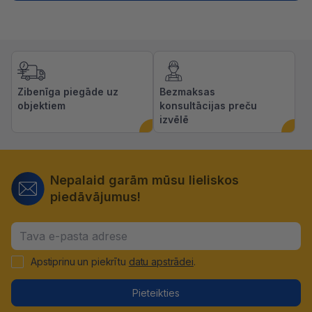
Zibenīga piegāde uz
Bezmaksas
objektiem
konsultācijas preču
izvēlē
Nepalaid garām mūsu lieliskos
piedāvājumus!
Apstiprinu un piekrītu
datu apstrādei
.
Pieteikties