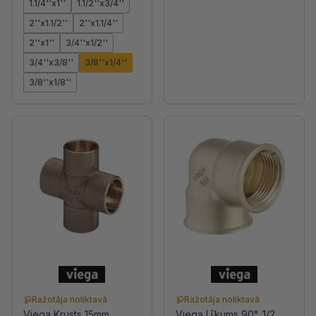
1.1/4''x1''
1.1/2''x3/4''
2''x1.1/2''
2''x1.1/4''
2''x1''
3/4''x1/2''
3/4''x3/8''
3/8''x1/4''
3/8''x1/8''
Ražotāja noliktavā
Ražotāja noliktavā
Viega Krusts 15mm,
Viega Līkums 90°, 1/2