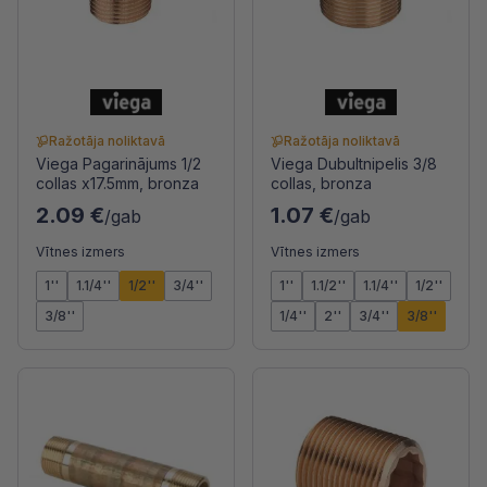
Ražotāja noliktavā
Ražotāja noliktavā
Viega Pagarinājums 1/2
Viega Dubultnipelis 3/8
collas x17.5mm, bronza
collas, bronza
2.09 €
1.07 €
/gab
/gab
Vītnes izmers
Vītnes izmers
1''
1.1/4''
1/2''
3/4''
1''
1.1/2''
1.1/4''
1/2''
3/8''
1/4''
2''
3/4''
3/8''