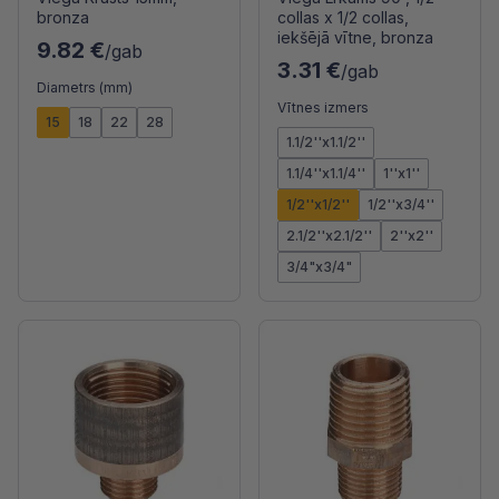
bronza
collas x 1/2 collas,
iekšējā vītne, bronza
9.82 €
/gab
3.31 €
/gab
Diametrs (mm)
Vītnes izmers
15
18
22
28
1.1/2''x1.1/2''
1.1/4''x1.1/4''
1''x1''
1/2''x1/2''
1/2''x3/4''
2.1/2''x2.1/2''
2''x2''
3/4"x3/4"