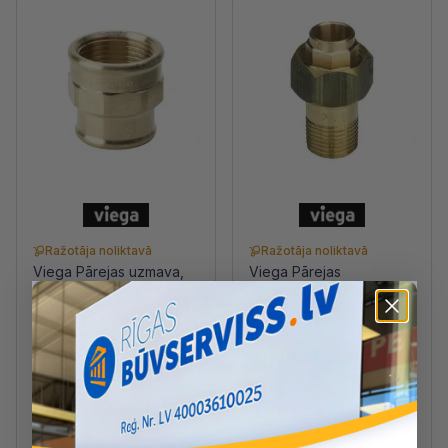
Ražotāja noliktavā
Ražotāja noliktavā
Viega Pārejas uzmava,
Viega Pārejas
iekšējā vītne, 1/2 collas
skrūvsavienojums, ārējā
x3/8 collas, bronza
vītne, 15mm x1/2 collas,
bronza
2.39 €
/gab
5.15 €
/gab
Vītnes izmers
Diametrs (mm)
1.1/2''x1.1/4''
1.1/4''x1''
12
15
18
22
28
1''x1/2''
1''x3/4''
35
42
54