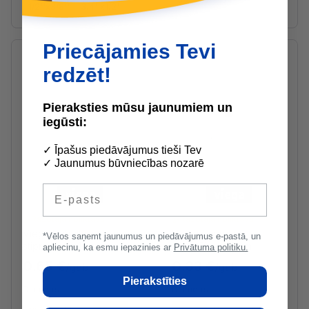
1/2''x3/8''
3/4''x1/2''
Priecājamies Tevi
redzēt!
Pieraksties mūsu jaunumiem un
iegūsti:
✓ Īpašus piedāvājumus tieši Tev
✓ Jaunumus būvniecības nozarē
E-pasts
Ražotāja noliktavā
Ražotāja noliktavā
Viega Dubultais caurules
Viega Caurules
*Vēlos saņemt jaunumus un piedāvājumus e-pastā, un
stiprinājums 15mm
stiprinājums 10mm
apliecinu, ka esmu iepazinies ar
Privātuma politiku.
0.65 €
0.33 €
/gab
/gab
Pierakstīties
Diametrs
Diametrs