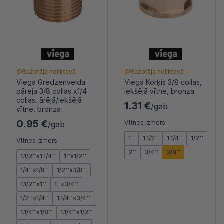
Ražotāja noliktavā
Ražotāja noliktavā
Viega Gredzenveida
Viega Korķis 3/8 collas,
pāreja 3/8 collas x1/4
iekšējā vītne, bronza
collas, ārējā/iekšējā
1.31 €
/gab
vītne, bronza
0.95 €
Vītnes izmers
/gab
1''
1.1/2''
1.1/4''
1/2''
Vītnes izmers
2''
3/4''
3/8''
1.1/2''x1.1/4''
1''x1/2''
1/4''x1/8''
1/2''x3/8''
1.1/2''x1''
1''x3/4''
1/2''x1/4''
1.1/4''x3/4''
1.1/4''x1/8''
1.1/4''x1/2''