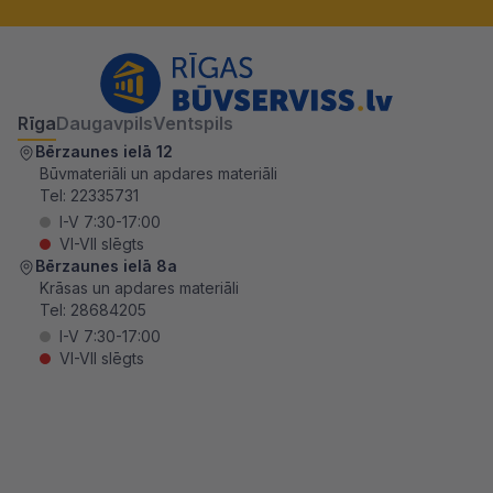
Rīga
Daugavpils
Ventspils
Bērzaunes ielā 12
Būvmateriāli un apdares materiāli
Tel:
22335731
I-V 7:30-17:00
VI-VII slēgts
Bērzaunes ielā 8a
Krāsas un apdares materiāli
Tel:
28684205
I-V 7:30-17:00
VI-VII slēgts