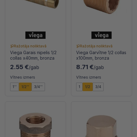
Ražotāja noliktavā
Ražotāja noliktavā
Viega Garais nipelis 1/2
Viega Garvītne 1/2 collas
collas x40mm, bronza
x100mm, bronza
2.55 €
8.71 €
/gab
/gab
Vītnes izmers
Vītnes izmers
1''
1/2''
3/4''
1
1/2
3/4