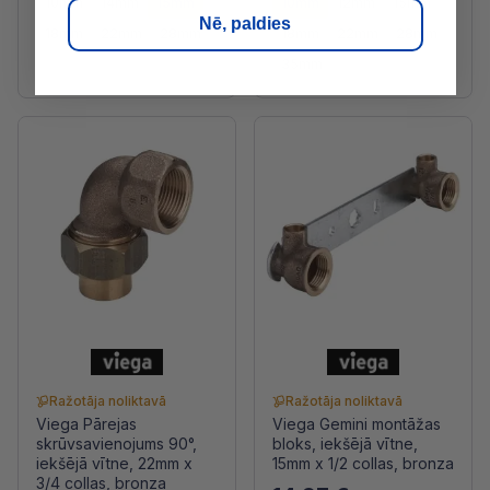
10mm
14mm
15mm
10mm
12mm
15mm
Nē, paldies
18mm
22mm
28mm
18mm
22mm
28mm
35mm
Ražotāja noliktavā
Ražotāja noliktavā
Viega Pārejas
Viega Gemini montāžas
skrūvsavienojums 90°,
bloks, iekšējā vītne,
iekšējā vītne, 22mm x
15mm x 1/2 collas, bronza
3/4 collas, bronza