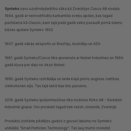
Synteko
savu uzņēmējdarbību sāka kā Zviedrijas Casco AB nodaļa
1944. gadā ar nemodificētu karbamīda sveķu apdari, kas tagad
pazīstama kā Classic, kam tajā pašā gadā seko pasaulē pirmā ūdens
bāzes apdare Synteko 1602.
1947. gadā sākās eksports uz Brazīliju, Austrāliju un ASV.
1961. gadā Synteko/Casco tika apvienota ar Nobel Industries un 1994.
gadā kļuva par daļu no Akzo Nobel.
1995. gadā Synteko izstrādāja un laida klajā pirmo augstas cietības
cietkoksnes eļļu. Tas tajā laikā bija īsts jaunums.
2019. gadā Synteko īpašumtiesības tika nodotas Röko AB - Swedish
Industrial grupai. Visi produkti tagad tiek ražoti Jorlandā, Zviedrijā.
Produktu izstrāde pēdējos gados ir guvusi labumu no Synteko
unikālās “Small Particles Technology”. Tas ļauj mums izveidot