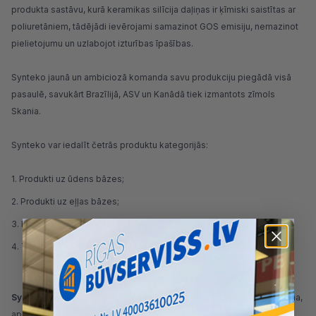
produkta sastāvu, kurā keramikas silīcija daļiņas ir ķīmiski saistītas ar
poliuretāniem, tādējādi ievērojami samazinot GOS emisiju, nemazinot
pielietojumu un uzlabojot izturības īpašības.
Synteko jaunā un ambiciozā komanda savu produkciju piegādā visā
pasaulē, savukārt Brazīlijā, ASV un Kanādā tiek izmantots zīmols
Skania.
Synteko var iedalīt četrās produktu kategorijās:
Produkti uz ūdens bāzes;
Produkti uz eļļas bāzes;
Produkti uz šķīdinātāju bāzes;
Tīrīšanas vai apkopes produkti.
Synteko
atbalsta profesionāļus koka grīdu apstrādē (apdare, eļļošana,
apkope). Zīmols ir orientēts uz būvnieku, kuram nepieciešami