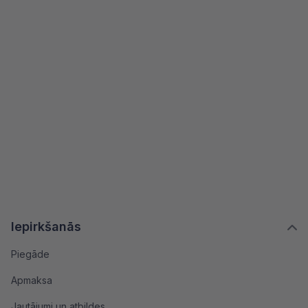
Iepirkšanās
Piegāde
Apmaksa
Jautājumi un atbildes