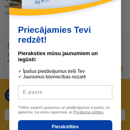
kvalitatīvi apdares izstrādājumi un kurš novērtē vieglu apstrādi, labu
izturību, dabisku koka grīdas izskatu un stabilu izstrādājumu kvalitāti!
Priecājamies Tevi
redzēt!
Pieraksties mūsu jaunumiem un
Zibenīga piegāde uz
Bezmaksas
iegūsti:
objektiem
konsultācijas preču
izvēlē
✓ Īpašus piedāvājumus tieši Tev
✓ Jaunumus būvniecības nozarē
E-pasts
Nepalaid garām mūsu lieliskos
piedāvājumus!
*Vēlos saņemt jaunumus un piedāvājumus e-pastā, un
apliecinu, ka esmu iepazinies ar
Privātuma politiku.
Apstiprinu un piekrītu
datu apstrādei
.
Pierakstīties