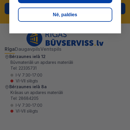
Pieteikties
Nē, paldies
Rīga
Daugavpils
Ventspils
Bērzaunes ielā 12
Būvmateriāli un apdares materiāli
Tel:
22335731
I-V 7:30-17:00
VI-VII slēgts
Bērzaunes ielā 8a
Krāsas un apdares materiāli
Tel:
28684205
I-V 7:30-17:00
VI-VII slēgts