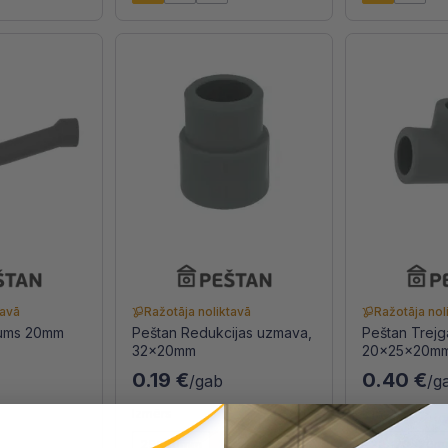
tavā
Ražotāja noliktavā
Ražotāja nol
kums 20mm
Peštan Redukcijas uzmava,
Peštan Trejg
32x20mm
20x25x20m
0.19 €
0.40 €
/gab
/g
Izmērs
Izmērs
25x20mm
32x20mm
20x20x20m