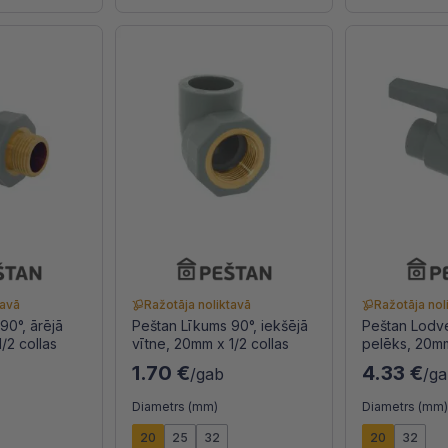
tavā
Ražotāja noliktavā
Ražotāja nol
90°, ārējā
Peštan Līkums 90°, iekšējā
Peštan Lodve
/2 collas
vītne, 20mm x 1/2 collas
pelēks, 20m
1.70 €
4.33 €
/gab
/g
Diametrs (mm)
Diametrs (mm
20
25
32
20
32