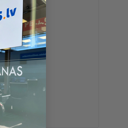
m
m
m
m
m
m
m
m
m
m
m
m
m
m
0mm