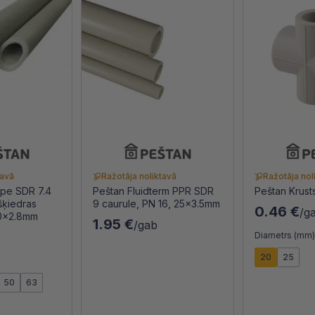
tavā
Ražotāja noliktavā
Ražotāja nol
ipe SDR 7.4
Peštan Fluidterm PPR SDR
Peštan Krus
lšķiedras
9 caurule, PN 16, 25x3.5mm
0.46 €
/g
20x2.8mm
1.95 €
/gab
Diametrs (mm
20
25
50
63