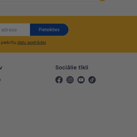
Pieteikties
 piekrītu
datu apstrādei
.
v
Sociālie tīkli
m