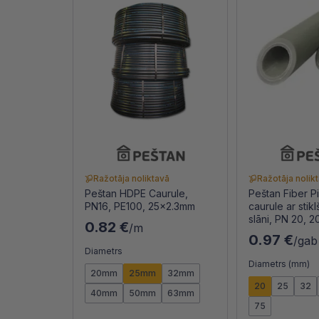
Ražotāja noliktavā
Ražotāja nolik
Peštan HDPE Caurule,
Peštan Fiber P
PN16, PE100, 25x2.3mm
caurule ar stik
slāni, PN 20, 
0.82 €
/m
0.97 €
/gab
Diametrs
Diametrs (mm)
20mm
25mm
32mm
20
25
32
40mm
50mm
63mm
75