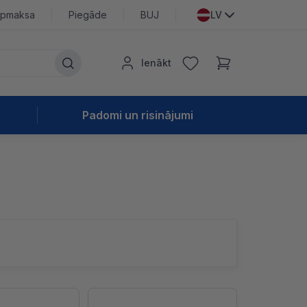
pmaksa
Piegāde
BUJ
LV
Ienākt
Padomi un risinājumi