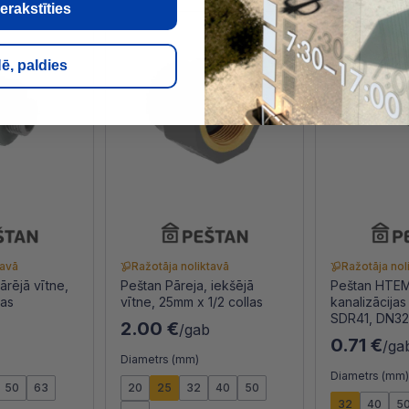
erakstīties
ē, paldies
tavā
Ražotāja noliktavā
Ražotāja nol
ārējā vītne,
Peštan Pāreja, iekšējā
Peštan HTEM
las
vītne, 25mm x 1/2 collas
kanalizācijas
SDR41, DN32
2.00 €
/gab
0.71 €
/ga
Diametrs (mm)
Diametrs (mm
50
63
20
25
32
40
50
32
40
5