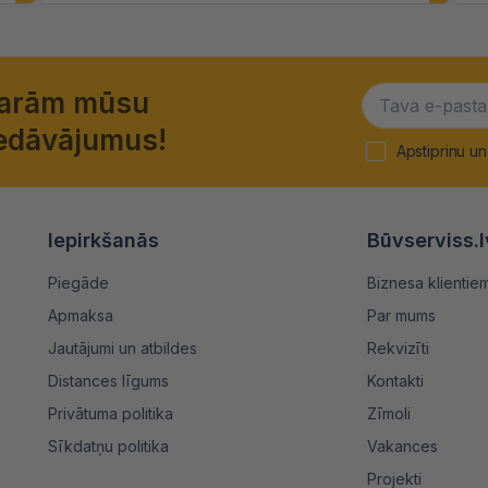
garām mūsu
piedāvājumus!
Apstiprinu un
Iepirkšanās
Būvserviss.l
Piegāde
Biznesa klientie
Apmaksa
Par mums
Jautājumi un atbildes
Rekvizīti
Distances līgums
Kontakti
Privātuma politika
Zīmoli
Sīkdatņu politika
Vakances
Projekti