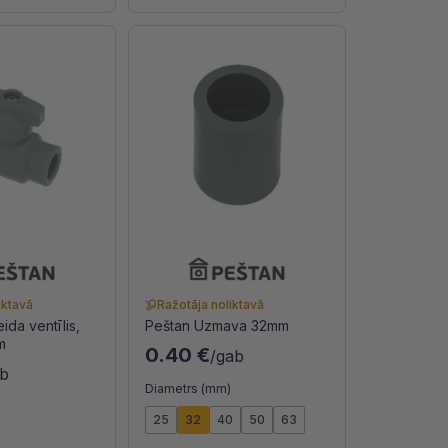
iktavā
Ražotāja noliktavā
ida ventīlis,
Peštan Uzmava 32mm
m
0.40 €
/gab
ab
Diametrs (mm)
)
25
32
40
50
63