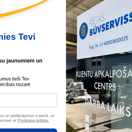
32x25mm
40x20mm
20x25x20m
40x32mm
50x20mm
25x20x25m
50x25mm
50x32mm
25x25x25m
50x40mm
63x20mm
32x20x32m
mies Tevi
63x25mm
63x32mm
32x25x32m
63x40mm
63x50mm
32x32x32m
75x63mm
110x90mm
40x20x40m
ūsu jaunumiem un
40x25x40m
40x32x40m
umus tieši Tev
40x40x40m
ecības nozarē
50x25x50m
50x50x50m
63x25x63m
63x63x63m
us un piedāvājumus e-pastā, un
azinies ar
Privātuma politiku.
110x110x11