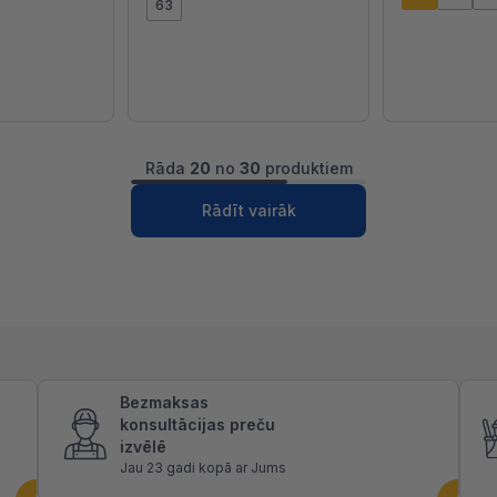
63
Rāda
20
no
30
produktiem
1
2
Nākošā
Rādīt vairāk
Bezmaksas
konsultācijas preču
izvēlē
Jau 23 gadi kopā ar Jums