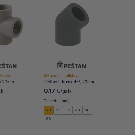
iktavā
Ražotāja noliktavā
ts 20mm
Peštan Līkums 45°, 20mm
0.17 €
ab
/gab
)
Diametrs (mm)
20
25
32
40
50
63