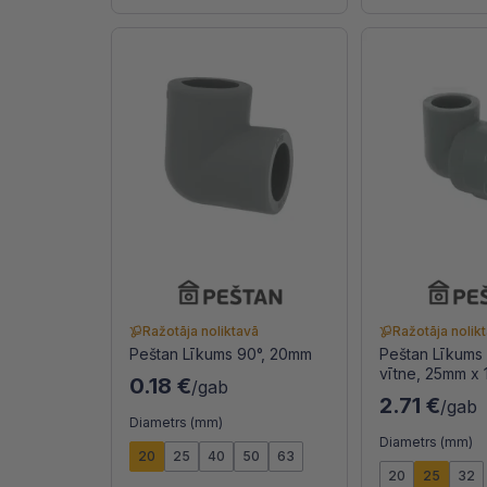
Ražotāja noliktavā
Ražotāja nolik
Peštan Līkums 90°, 20mm
Peštan Līkums 
vītne, 25mm x 1
0.18 €
/gab
2.71 €
/gab
Diametrs (mm)
Diametrs (mm)
20
25
40
50
63
20
25
32