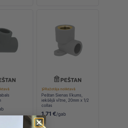
iktavā
Ražotāja noliktavā
abals
Peštan Sienas līkums,
m
iekšējā vītne, 20mm x 1/2
collas
ab
1.71 €
/gab
m