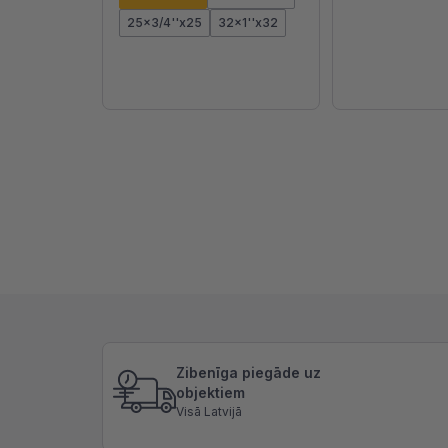
25x3/4''x25
32x1''x32
Zibenīga piegāde uz
objektiem
Visā Latvijā