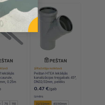
iktavā
Ražotāja noliktavā
 Iekšējās
Peštan HTEA Iekšējās
 caurule,
kanalizācijas trejgabals 45°,
mm, 0.25m
DN32/32mm, pelēks
0.47 €
b
/gab
)
Izmērs
0
75
110
32/32mm
40/40mm