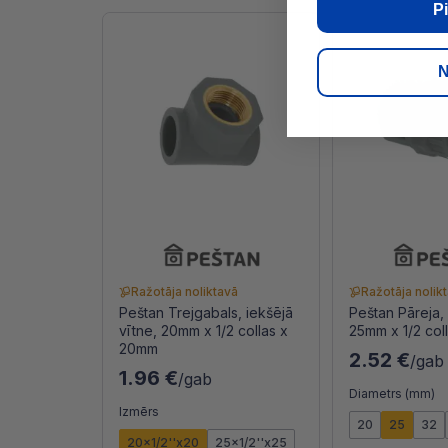
Pi
N
Ražotāja noliktavā
Ražotāja nolik
Peštan Trejgabals, iekšējā
Peštan Pāreja, 
vītne, 20mm x 1/2 collas x
25mm x 1/2 col
20mm
2.52 €
/gab
1.96 €
/gab
Diametrs (mm)
Izmērs
20
25
32
20x1/2''x20
25x1/2''x25