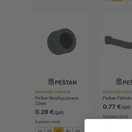
Ražotāja noliktavā
Ražotāja nolik
Peštan Noslēguzmava
Peštan Pārlie
32mm
0.77 €
/gab
0.28 €
/gab
Diametrs (mm)
Diametrs (mm)
20
25
32
20
25
32
40
50