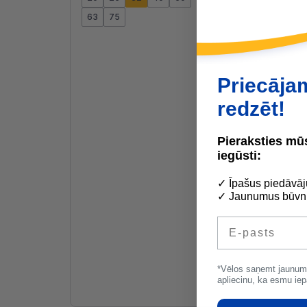
63
75
Priecāja
redzēt!
Pieraksties m
iegūsti:
✓ Īpašus piedāvāj
✓ Jaunumus būvni
E-pasts
*Vēlos saņemt jaunum
apliecinu, ka esmu iep