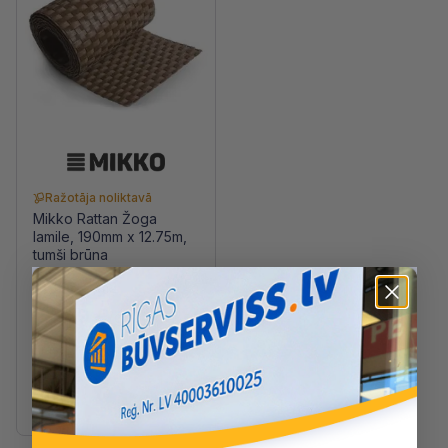
Ražotāja noliktavā
Mikko Rattan Žoga
lamile, 190mm x 12.75m,
tumši brūna
12.17 €
/m2
29.49 €
/gab
Krāsa