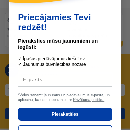
Priecājamies Tevi
redzēt!
Zibenīga piegāde uz
Bezmaksas
objektiem
konsultācijas preču
Pieraksties mūsu jaunumiem un
izvēlē
iegūsti:
✓ Īpašus piedāvājumus tieši Tev
✓ Jaunumus būvniecības nozarē
Nepalaid garām mūsu lieliskos
piedāvājumus!
E-pasts
*Vēlos saņemt jaunumus un piedāvājumus e-pastā, un
apliecinu, ka esmu iepazinies ar
Privātuma politiku.
Apstiprinu un piekrītu
datu apstrādei
.
Pieteikties
Pierakstīties