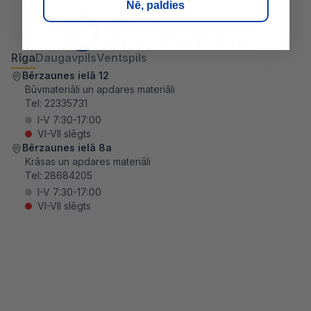
Nē, paldies
Rīga
Daugavpils
Ventspils
Bērzaunes ielā 12
Būvmateriāli un apdares materiāli
Tel:
22335731
I-V 7:30-17:00
VI-VII slēgts
Bērzaunes ielā 8a
Krāsas un apdares materiāli
Tel:
28684205
I-V 7:30-17:00
VI-VII slēgts