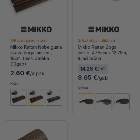
Ražotāja noliktavā
Ražotāja noliktavā
Mikko Rattan Nobeiguma
Mikko Rattan Žoga
skava žoga lamilēm,
lamile, 47.5mm x 12.75m,
19cm, tumši pelēka
tumši brūna
(10gab)
14.28 €
/m2
2.60 €
/iepak.
8.65 €
/gab
Krāsa
Krāsa