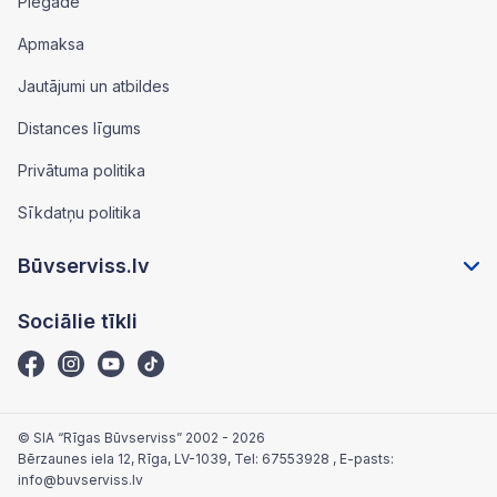
Piegāde
Apmaksa
Jautājumi un atbildes
Distances līgums
Privātuma politika
Sīkdatņu politika
Būvserviss.lv
Sociālie tīkli
© SIA “Rīgas Būvserviss” 2002 - 2026
Bērzaunes iela 12, Rīga, LV-1039
, Tel:
67553928
, E-pasts:
info@buvserviss.lv