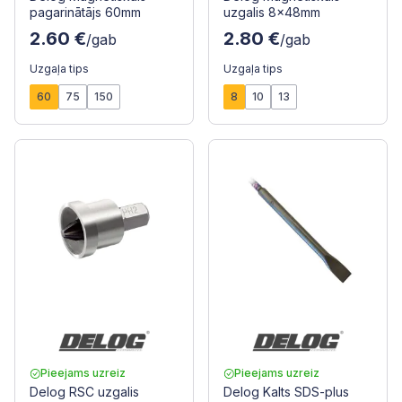
pagarinātājs 60mm
uzgalis 8x48mm
2.60 €
2.80 €
/gab
/gab
Uzgaļa tips
Uzgaļa tips
60
75
150
8
10
13
Pieejams uzreiz
Pieejams uzreiz
Delog RSC uzgalis
Delog Kalts SDS-plus