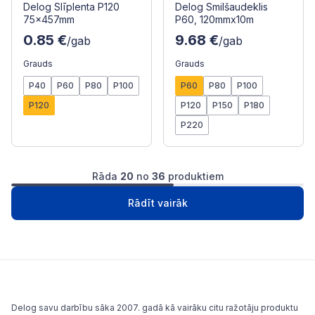
Delog Slīplenta P120
Delog Smilšaudeklis
75x457mm
P60, 120mmx10m
0.85 €
9.68 €
/gab
/gab
Grauds
Grauds
P40
P60
P80
P100
P60
P80
P100
P120
P120
P150
P180
P220
Rāda
20
no
36
produktiem
1
2
Nākošā
Rādīt vairāk
Delog savu darbību sāka 2007. gadā kā vairāku citu ražotāju produktu