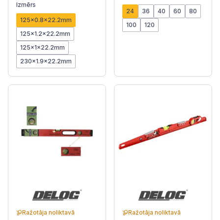
Izmērs
24
36
40
60
80
125x0.8x22.2mm
100
120
125x1.2x22.2mm
125x1x22.2mm
230x1.9x22.2mm
Ražotāja noliktavā
Ražotāja noliktavā