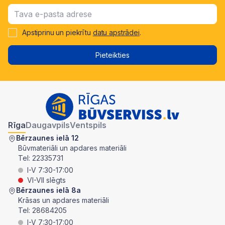
Apstiprinu un piekrītu
datu apstrādei
.
Pieteikties
Rīga
Daugavpils
Ventspils
Bērzaunes ielā 12
Būvmateriāli un apdares materiāli
Tel:
22335731
I-V 7:30-17:00
VI-VII slēgts
Bērzaunes ielā 8a
Krāsas un apdares materiāli
Tel:
28684205
I-V 7:30-17:00