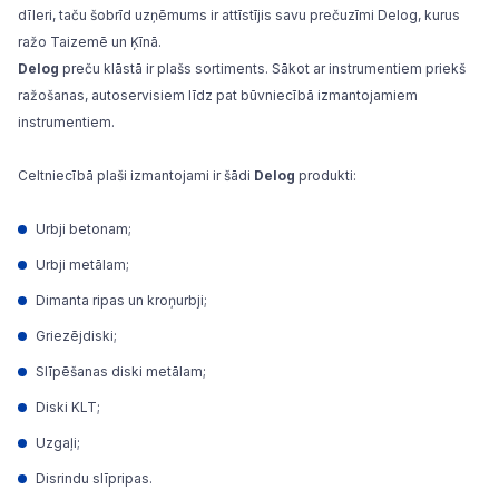
dīleri, taču šobrīd uzņēmums ir attīstījis savu prečuzīmi Delog, kurus
ražo Taizemē un Ķīnā.
Delog
preču klāstā ir plašs sortiments. Sākot ar instrumentiem priekš
ražošanas, autoservisiem līdz pat būvniecībā izmantojamiem
instrumentiem.
Celtniecībā plaši izmantojami ir šādi
Delog
produkti:
Urbji betonam;
Urbji metālam;
Dimanta ripas un kroņurbji;
Griezējdiski;
Slīpēšanas diski metālam;
Diski KLT;
Uzgaļi;
Disrindu slīpripas.