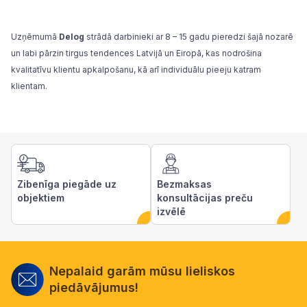
Uzņēmumā
Delog
strādā darbinieki ar 8 – 15 gadu pieredzi šajā nozarē
un labi pārzin tirgus tendences Latvijā un Eiropā, kas nodrošina
kvalitatīvu klientu apkalpošanu, kā arī individuālu pieeju katram
klientam.
Zibenīga piegāde uz
Bezmaksas
objektiem
konsultācijas preču
izvēlē
Nepalaid garām mūsu lieliskos
piedāvājumus!