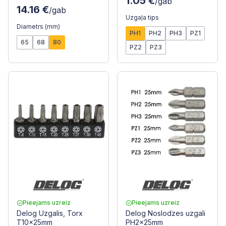
1.05 €
/gab
14.16 €
/gab
Uzgaļa tips
Diametrs (mm)
PH1
PH2
PH3
PZ1
65
68
80
PZ2
PZ3
Pieejams uzreiz
Pieejams uzreiz
Delog Uzgalis, Torx
Delog Noslodzes uzgali
T10x25mm
PH2x25mm