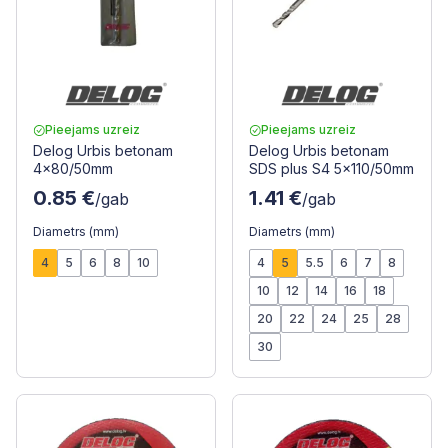
Pieejams uzreiz
Pieejams uzreiz
Delog Urbis betonam
Delog Urbis betonam
4x80/50mm
SDS plus S4 5x110/50mm
0.85 €
1.41 €
/gab
/gab
Diametrs (mm)
Diametrs (mm)
4
5
6
8
10
4
5
5.5
6
7
8
10
12
14
16
18
20
22
24
25
28
30