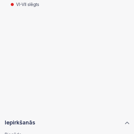
VI-VII slēgts
Iepirkšanās