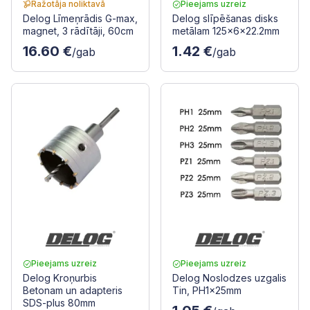
Ražotāja noliktavā
Pieejams uzreiz
Delog Līmeņrādis G-max,
Delog slīpēšanas disks
magnet, 3 rādītāji, 60cm
metālam 125x6x22.2mm
16.60 €
1.42 €
/gab
/gab
Pieejams uzreiz
Pieejams uzreiz
Delog Kroņurbis
Delog Noslodzes uzgalis
Betonam un adapteris
Tin, PH1x25mm
SDS-plus 80mm