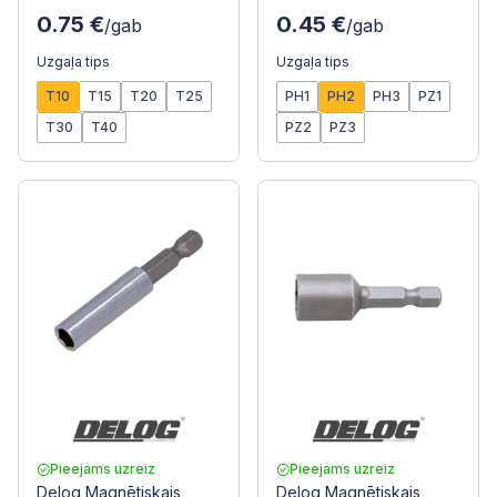
0.75 €
0.45 €
/gab
/gab
Uzgaļa tips
Uzgaļa tips
T10
T15
T20
T25
PH1
PH2
PH3
PZ1
T30
T40
PZ2
PZ3
Pieejams uzreiz
Pieejams uzreiz
Delog Magnētiskais
Delog Magnētiskais