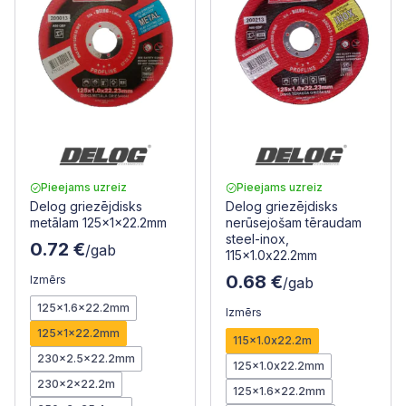
Pieejams uzreiz
Pieejams uzreiz
Delog griezējdisks
Delog griezējdisks
metālam 125x1x22.2mm
nerūsejošam tēraudam
steel-inox,
0.72 €
/gab
115x1.0x22.2mm
0.68 €
Izmērs
/gab
125x1.6x22.2mm
Izmērs
125x1x22.2mm
115x1.0x22.2m
230x2.5x22.2mm
125x1.0x22.2mm
230x2x22.2m
125x1.6x22.2mm