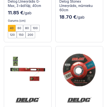
Delog Līmeņrādis G-
Delog Stonex
Max, 3 rādītāji, 40cm
Līmeņrādis, mūrnieku
60cm
11.85 €
/gab
18.70 €
/gab
Garums (cm)
40
60
80
100
120
150
200