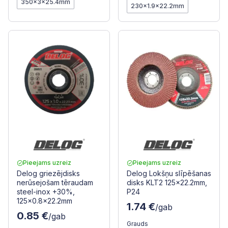
350x3x25.4mm
230x1.9x22.2mm
Pieejams uzreiz
Pieejams uzreiz
Delog griezējdisks
Delog Lokšņu slīpēšanas
nerūsejošam tēraudam
disks KLT2 125x22.2mm,
steel-inox +30%,
P24
125x0.8x22.2mm
1.74 €
/gab
0.85 €
/gab
Grauds