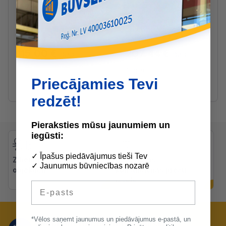
Ražotāja noliktavā
Ražotāja noliktavā
Centaure Kombinējamās
Centaure
kāpnes, divdaļīgas CLT2
Multifunkcionālās kāpnes
2x7 pakāpieni, 1.85-
bez platformas 3x4
3.15m
pakāpieni, 1.7-3.4m
115.00 €
207.44 €
/gab
/gab
Augstums (m)
Priecājamies Tevi
3.4
4.48
redzēt!
Pieraksties mūsu jaunumiem un
iegūsti:
✓ Īpašus piedāvājumus tieši Tev
Zibenīga piegāde uz
Bezmaksas
✓ Jaunumus būvniecības nozarē
objektiem
konsultācijas preču
izvēlē
E-pasts
*Vēlos saņemt jaunumus un piedāvājumus e-pastā, un
Nepalaid garām mūsu lieliskos