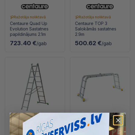
Ražotāja noliktavā
Ražotāja noliktavā
Centaure Quad Up
Centaure TOP 3
Evolution Sastatnes
Salokāmās sastatnes
papildinājums 2.1m
2.9m
723.40 €
500.62 €
/gab
/gab