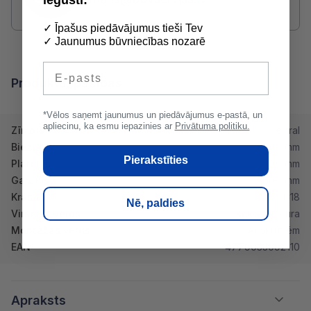
✓ Īpašus piedāvājumus tieši Tev
✓ Jaunumus būvniecības nozarē
E-pasts
Produkta īpašības
*Vēlos saņemt jaunumus un piedāvājumus e-pastā, un
apliecinu, ka esmu iepazinies ar
Privātuma politiku.
Zīmols
Cedral
Biezums
10 mm
Pierakstīties
Platums
190 mm
Garums
3600 mm
Krāsa
C18
Nē, paldies
Virsmas veids
Koka tekstūra
Montāžas veids
Ar skrūvēm
EAN
4779033092110
Apraksts