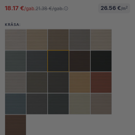
18.17 €
26.56 €
21.38 €
/gab.
2
/gab.
/m
KRĀSA: