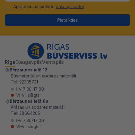
Apstiprinu un piekrītu
datu apstrādei
.
Pieteikties
Rīga
Daugavpils
Ventspils
Bērzaunes ielā 12
Būvmateriāli un apdares materiāli
Tel:
22335731
I-V 7:30-17:00
VI-VII slēgts
Bērzaunes ielā 8a
Krāsas un apdares materiāli
Tel:
28684205
I-V 7:30-17:00
VI-VII slēgts