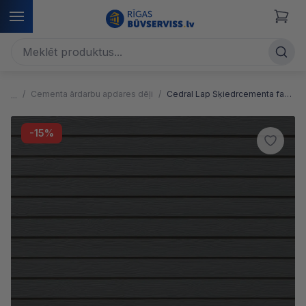
Cementa ārdarbu apdares dēļi
Cedral Lap Šķiedrcementa fasādes apdares dēļi, ar koka faktūru
-15%