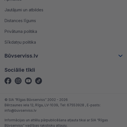
Jautājumi un atbildes
Distances līgums
Privātuma politika
Sīkdatņu politika
Būvserviss.lv
Sociālie tīkli
© SIA “Rīgas Būvserviss” 2002 - 2026
Bērzaunes iela 12, Rīga, LV-1039
, Tel:
67553928
, E-pasts:
info@buvserviss.lv
Informācijas un attēlu pārpublicēšana atļauta tikai ar SIA “Rīgas
Būvserviss” vadības rakstisku atļauju.