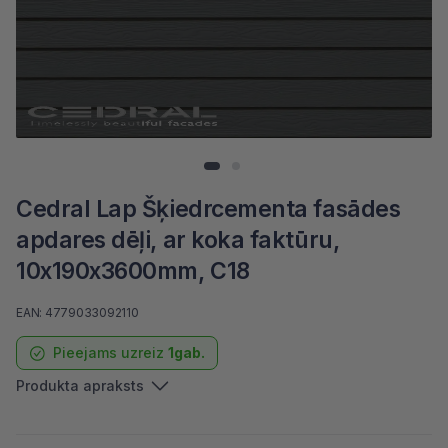
Cedral Lap Šķiedrcementa fasādes
apdares dēļi, ar koka faktūru,
10x190x3600mm, C18
EAN: 4779033092110
Pieejams uzreiz
1gab.
Produkta apraksts