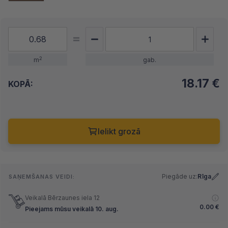
2
m
gab.
18.17
€
KOPĀ:
Ielikt grozā
Piegāde uz:
Rīga
SAŅEMŠANAS VEIDI:
Veikalā Bērzaunes iela 12
0.00
€
Pieejams mūsu veikalā 10. aug.