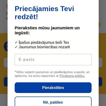
Priecājamies Tevi
Zibenīga piegāde uz
Bezmaksas
redzēt!
objektiem
konsultācijas preču
izvēlē
Pieraksties mūsu jaunumiem un
iegūsti:
✓ Īpašus piedāvājumus tieši Tev
Nepalaid garām mūsu lieliskos
✓ Jaunumus būvniecības nozarē
piedāvājumus!
E-pasts
Apstiprinu un piekrītu
datu apstrādei
.
*Vēlos saņemt jaunumus un piedāvājumus e-pastā, un
apliecinu, ka esmu iepazinies ar
Privātuma politiku.
Pieteikties
Pierakstīties
Nē, paldies