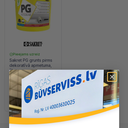
Pieejams uzreiz
Sakret PG grunts pirms
dekoratīvā apmetuma,
5kg
4.00 €
/kg
19.99 €
/gab
22.21 €
5kg
15kg
25kg