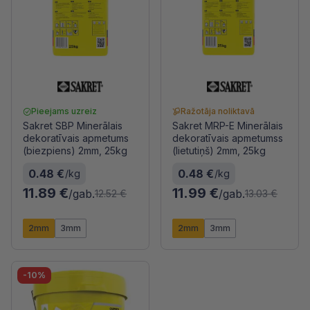
Pieejams uzreiz
Ražotāja noliktavā
Sakret SBP Minerālais
Sakret MRP-E Minerālais
dekoratīvais apmetums
dekoratīvais apmetumss
(biezpiens) 2mm, 25kg
(lietutiņš) 2mm, 25kg
0.48 €
0.48 €
/kg
/kg
11.89 €
11.99 €
/gab.
/gab.
12.52 €
13.03 €
2mm
3mm
2mm
3mm
-10%