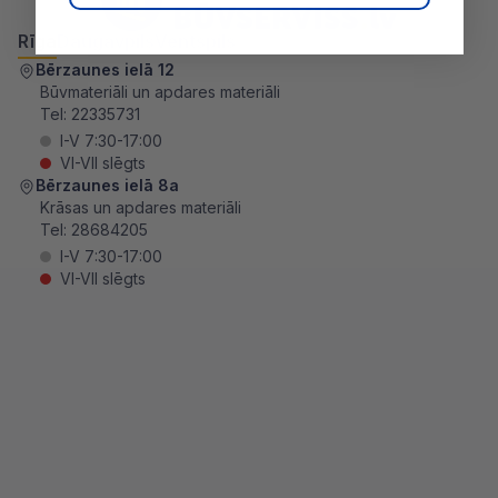
Rīga
Daugavpils
Ventspils
Bērzaunes ielā 12
Būvmateriāli un apdares materiāli
Tel:
22335731
I-V 7:30-17:00
VI-VII slēgts
Bērzaunes ielā 8a
Krāsas un apdares materiāli
Tel:
28684205
I-V 7:30-17:00
VI-VII slēgts