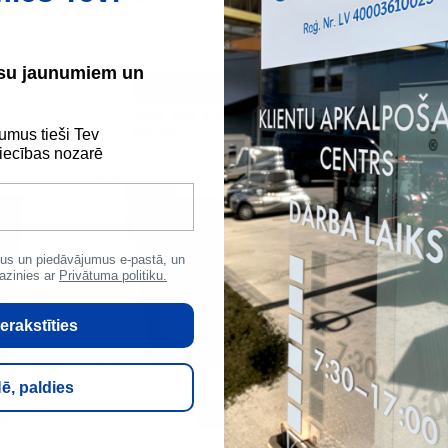
0mm, 10m2
10.00 €
/l
ūsu jaunumiem un
24.99 €
pak.
/
41.77 €
2
11.16 €
/
m
124.99 €
/iepak.
m
2.5l
5l
10
umus tieši Tev
138.88 €
ecības nozarē
-20%
-44%
us un piedāvājumus e-pastā, un
azinies ar
Privātuma politiku.
erakstīties
ē, paldies