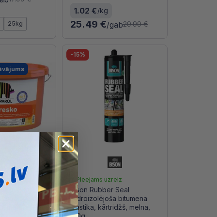
1.02 €
/kg
25.49 €
g
25kg
/gab
29.99 €
-15%
āvājums
reiz
Pieejams uzreiz
esko
Bison Rubber Seal
ilikona sveķu
Hidroizolējoša bitumena
a, matēta B1
mastika, kārtridžš, melna,
310g