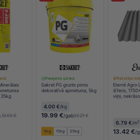
tavā
Pieejams uzreiz
Ražotāja nol
inerālais
Sakret PG grunts pirms
Eternit Agro
apmetumss
dekoratīvā apmetuma, 5kg
šīferis, 175
, 25kg
viļņi, nekrās
4.00 €
/kg
19.99 €
.
/gab
13.03 €
22.21 €
2
6.79 €
/m
13.42 €
5kg
15kg
25kg
/