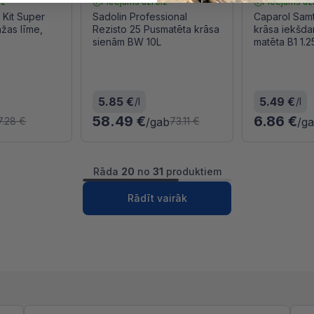
iz
Pieejams uzreiz
Pieejams uz
 Kit Super
Sadolin Professional
Caparol Samt
žas līme,
Rezisto 25 Pusmatēta krāsa
krāsa iekšda
sienām BW 10L
matēta B1 1.2
5.85 €
5.49 €
/l
/l
58.49 €
6.86 €
/gab
/g
7.28 €
73.11 €
Rāda
20
no
31
produktiem
1
2
Nākošā
Rādīt vairāk