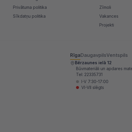
Privātuma politika
Zīmoli
Sīkdatņu politika
Vakances
Projekti
Rīga
Daugavpils
Ventspils
Bērzaunes ielā 12
Būvmateriāli un apdares mater
Tel:
22335731
I-V 7:30-17:00
VI-VII slēgts