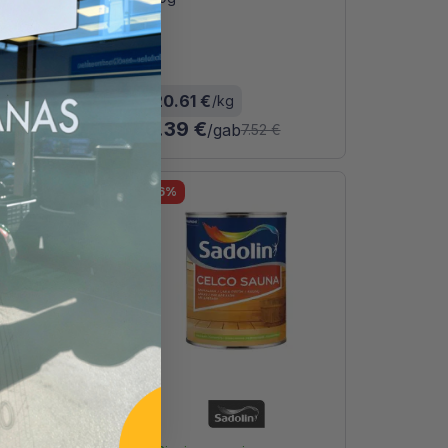
gab
27.77 €
20.61 €
/kg
6.39 €
l
15l
/gab
7.52 €
-16%