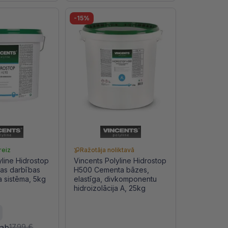
-15%
reiz
Ražotāja noliktavā
yline Hidrostop
Vincents Polyline Hidrostop
šas darbības
H500 Cementa bāzes,
a sistēma, 5kg
elastīga, divkomponentu
hidroizolācija A, 25kg
gab
17.99 €