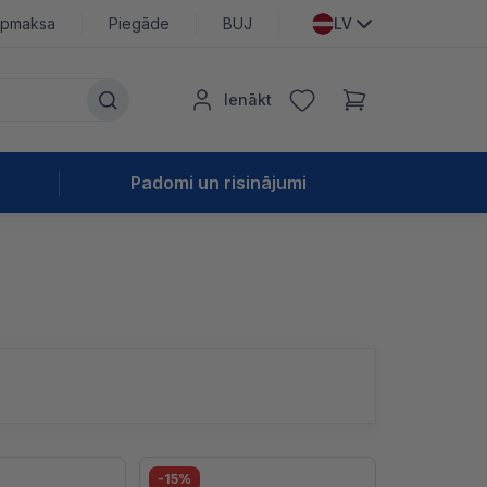
pmaksa
Piegāde
BUJ
LV
Ienākt
Padomi un risinājumi
-15%