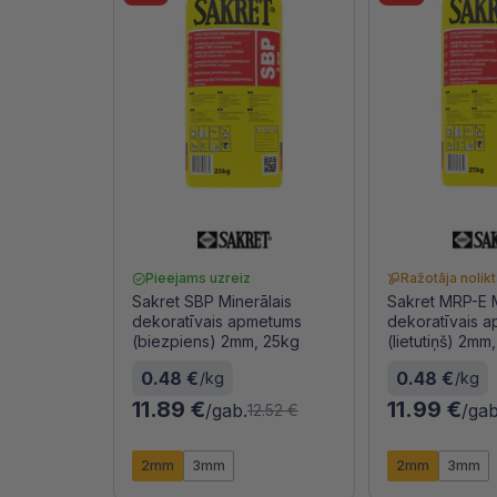
Pieejams uzreiz
Ražotāja nolik
Sakret SBP Minerālais
Sakret MRP-E M
dekoratīvais apmetums
dekoratīvais 
(biezpiens) 2mm, 25kg
(lietutiņš) 2mm
0.48 €
0.48 €
/kg
/kg
11.89 €
11.99 €
/gab.
/gab
12.52 €
2mm
3mm
2mm
3mm