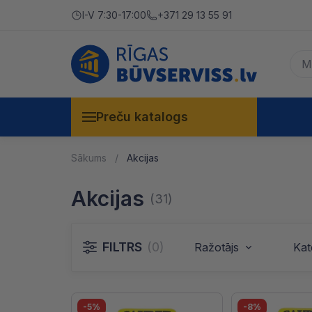
I-V 7:30-17:00
+371 29 13 55 91
Preču katalogs
Sākums
Akcijas
Akcijas
(31)
FILTRS
(0)
Ražotājs
Kat
-5%
-8%