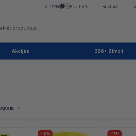
Ar PVN
Bez PVN
Kontakti
A
Akcijas
286+ Zīmoli
egorija
-10%
-15%