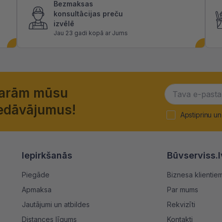
Bezmaksas
konsultācijas preču
izvēlē
Jau 23 gadi kopā ar Jums
garām mūsu
piedāvājumus!
Apstiprinu un
Iepirkšanās
Būvserviss.l
Piegāde
Biznesa klientie
Apmaksa
Par mums
Jautājumi un atbildes
Rekvizīti
Distances līgums
Kontakti