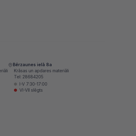
Bērzaunes ielā 8a
iāli
Krāsas un apdares materiāli
Tel:
28684205
I-V 7:30-17:00
VI-VII slēgts