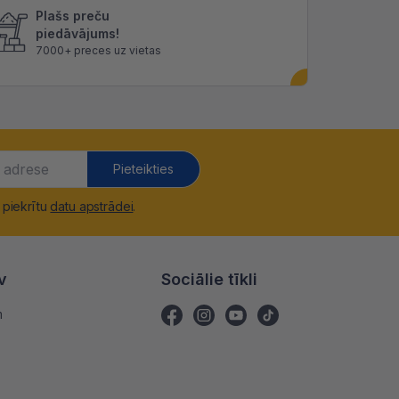
Plašs preču
piedāvājums!
7000+ preces uz vietas
Pieteikties
 piekrītu
datu apstrādei
.
v
Sociālie tīkli
m