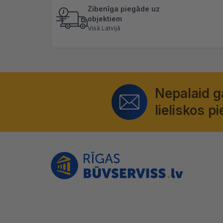
Zibenīga piegāde uz
objektiem
Visā Latvijā
Nepalaid 
lieliskos 