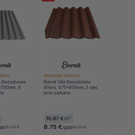
iktavā
Ražotāja noliktavā
 L Bezazbesta
Eternit Villa Bezazbesta
0x1130mm, 8
šīferis, 875x920mm, 5 viļņi,
ota
ķiršu sarkana
2
10.87 €
/m
8.75 €
gab
/gab
15.79 €
10.29 €