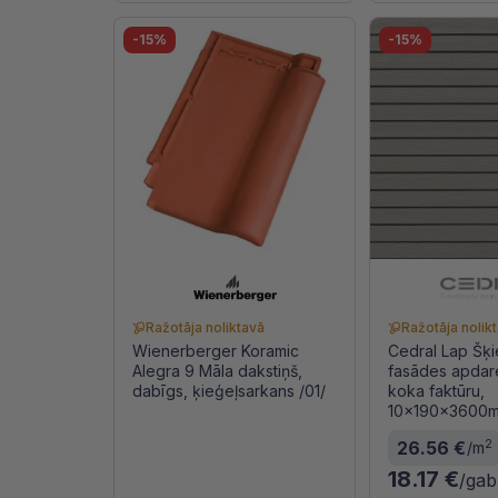
-15%
-15%
Ražotāja noliktavā
Ražotāja nolik
Wienerberger Koramic
Cedral Lap Šķ
Alegra 9 Māla dakstiņš,
fasādes apdare
dabīgs, ķieģeļsarkans /01/
koka faktūru,
10x190x3600m
2
26.56 €
/m
18.17 €
/gab