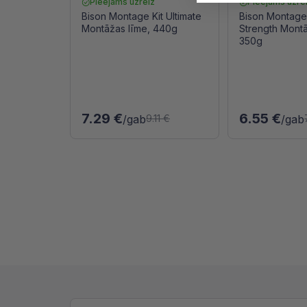
Pieejams uzreiz
Pieejams uzre
Bison Montage Kit Ultimate
Bison Montage
Montāžas līme, 440g
Strength Montā
350g
7.29 €
6.55 €
/gab
/gab
9.11 €