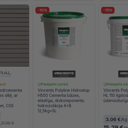
-10%
-15%
tavā
Pieejams uzreiz
Pieejams uz
iedrcementa
Vincents Polyline Hidrostop
Vincents Pol
s dēļi, ar
H500 Cementa bāzes,
HL 110 ilgsto
elastīga, divkomponentu
ūdensizturīg
m, C05
hidroizolācija A+B
12,5kg+5L
3.06 €
/kg
.
21.38 €
15.29 €
/