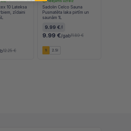
reiz
Pieejams uzreiz
ex 10 Lateksa
Sadolin Celco Sauna
rbiem, zīdaini
Pusmatēta laka pirtīm un
5L
saunām 1L
9.99 €
/l
9.99 €
/gab
11.89 €
ab
1l
2.5l
12.25 €