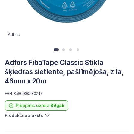
Adfors
Adfors FibaTape Classic Stikla
šķiedras sietlente, pašlīmējoša, zila,
48mm x 20m
EAN: 8590930580243
Pieejams uzreiz
89gab
Produkta apraksts