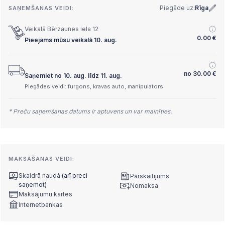
Piegāde uz:
Rīga
SAŅEMŠANAS VEIDI:
Veikalā Bērzaunes iela 12
0.00
€
Pieejams mūsu veikalā 10. aug.
no
30.00
€
Saņemiet no 10. aug. līdz 11. aug.
Piegādes veidi: furgons, kravas auto, manipulators
* Preču saņemšanas datums ir aptuvens un var mainīties.
MAKSĀŠANAS VEIDI:
Skaidrā naudā
(arī preci
Pārskaitījums
saņemot)
Nomaksa
Maksājumu kartes
Internetbankas