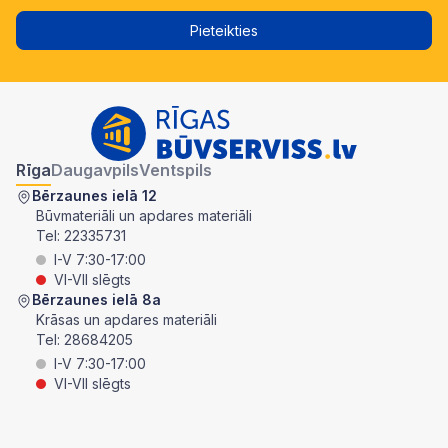
Pieteikties
Rīga
Daugavpils
Ventspils
Bērzaunes ielā 12
Būvmateriāli un apdares materiāli
Tel:
22335731
I-V 7:30-17:00
VI-VII slēgts
Bērzaunes ielā 8a
Krāsas un apdares materiāli
Tel:
28684205
I-V 7:30-17:00
VI-VII slēgts