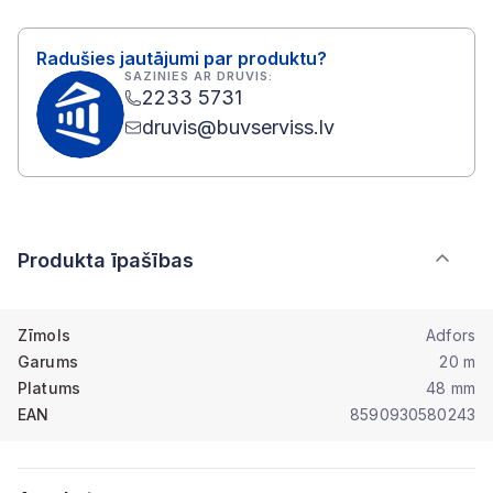
Radušies jautājumi par produktu?
SAZINIES AR DRUVIS:
2233 5731
druvis@buvserviss.lv
Produkta īpašības
Zīmols
Adfors
Garums
20 m
Platums
48 mm
EAN
8590930580243