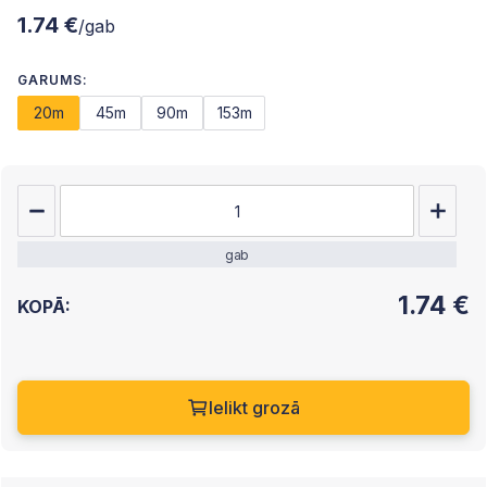
1.74 €
/gab
GARUMS:
20m
45m
90m
153m
gab
1.74
€
KOPĀ:
Ielikt grozā