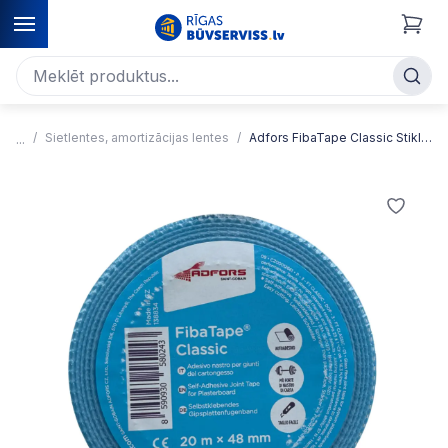
Sietlentes, amortizācijas lentes
Adfors FibaTape Classic Stikla šķiedras sietlente, pašlīmējoša