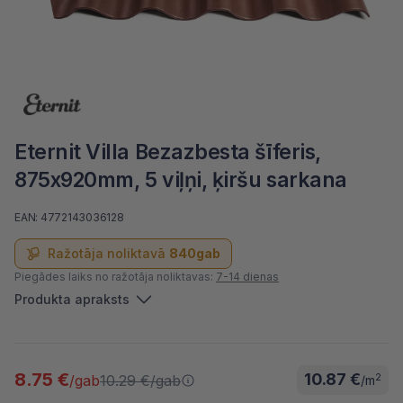
Eternit Villa Bezazbesta šīferis,
875x920mm, 5 viļņi, ķiršu sarkana
EAN: 4772143036128
Ražotāja noliktavā
840gab
Piegādes laiks no ražotāja noliktavas:
7-14 dienas
Produkta apraksts
8.75 €
10.87 €
10.29 €
/gab
2
/gab
/m