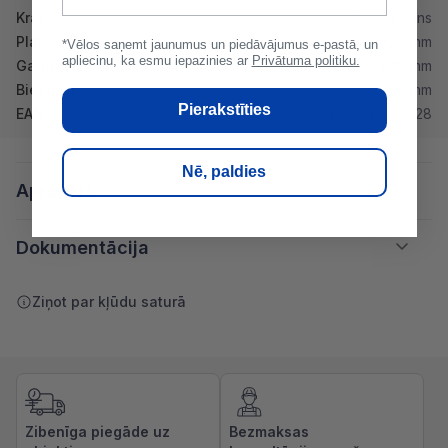
Krāsa
Ķiršu sarkans
Platums
920 mm
*Vēlos saņemt jaunumus un piedāvājumus e-pastā, un
apliecinu, ka esmu iepazinies ar
Privātuma politiku.
Garums
875 mm
Biezums
6 mm
Pierakstīties
EAN
4772143036128
Nē, paldies
Apraksts
Dokumentācija
Ziņot par kļūdu saturā
Zibenīga piegāde uz
Bezmaksas