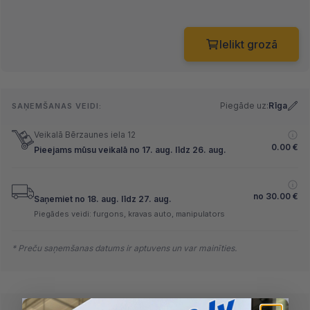
Ielikt grozā
Piegāde uz:
Rīga
SAŅEMŠANAS VEIDI:
Veikalā Bērzaunes iela 12
0.00
€
Pieejams mūsu veikalā no 17. aug. līdz 26. aug.
no
30.00
€
Saņemiet no 18. aug. līdz 27. aug.
Piegādes veidi: furgons, kravas auto, manipulators
* Preču saņemšanas datums ir aptuvens un var mainīties.