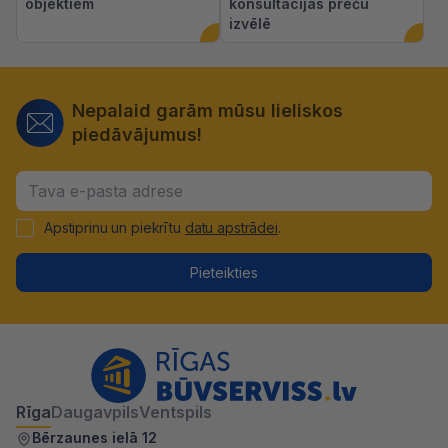
objektiem
konsultācijas preču
izvēlē
Nepalaid garām mūsu lieliskos
piedāvājumus!
Apstiprinu un piekrītu
datu apstrādei
.
Pieteikties
Rīga
Daugavpils
Ventspils
Bērzaunes ielā 12