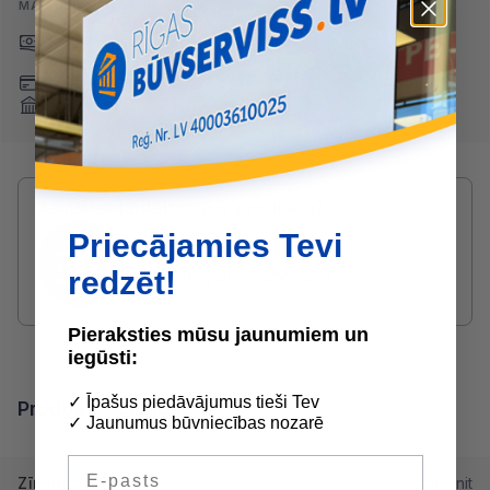
MAKSĀŠANAS VEIDI:
Skaidrā naudā
(arī preci
Pārskaitījums
saņemot)
Nomaksa
Maksājumu kartes
Internetbankas
Radušies jautājumi par produktu?
SAZINIES AR DRUVIS:
Priecājamies Tevi
2233 5731
redzēt!
druvis@buvserviss.lv
Pieraksties mūsu jaunumiem un
iegūsti:
✓ Īpašus piedāvājumus tieši Tev
Produkta īpašības
✓ Jaunumus būvniecības nozarē
E-pasts
Zīmols
Eternit