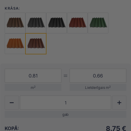
KRĀSA:
2
2
m
Lietderīgais m
gab
8.75
€
KOPĀ: