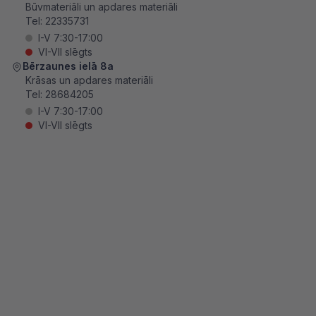
Būvmateriāli un apdares materiāli
Tel:
22335731
I-V 7:30-17:00
VI-VII slēgts
Bērzaunes ielā 8a
Krāsas un apdares materiāli
Tel:
28684205
I-V 7:30-17:00
VI-VII slēgts