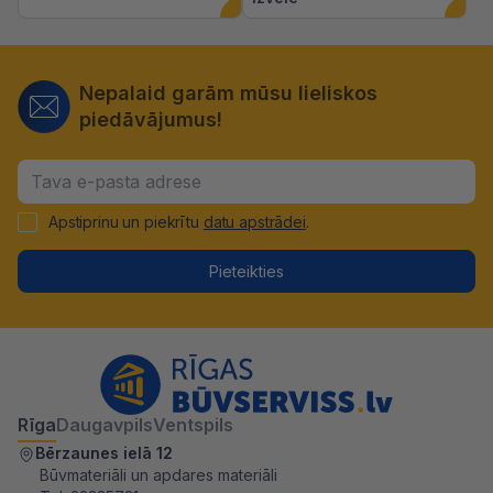
Nepalaid garām mūsu lieliskos
piedāvājumus!
Apstiprinu un piekrītu
datu apstrādei
.
Pieteikties
Rīga
Daugavpils
Ventspils
Bērzaunes ielā 12
Būvmateriāli un apdares materiāli