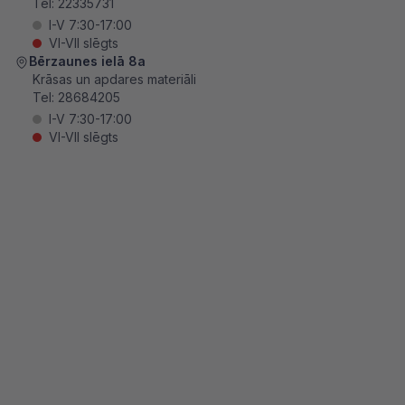
Tel:
22335731
I-V 7:30-17:00
VI-VII slēgts
Bērzaunes ielā 8a
Krāsas un apdares materiāli
Tel:
28684205
I-V 7:30-17:00
VI-VII slēgts