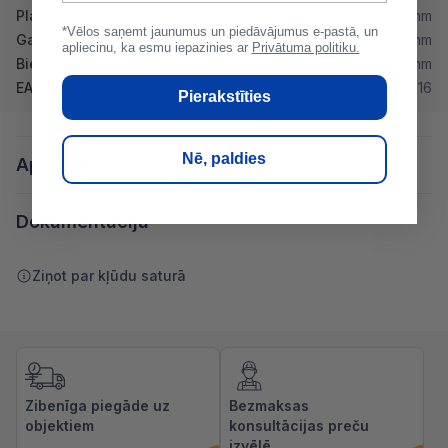
Platums
1130 mm
*Vēlos saņemt jaunumus un piedāvājumus e-pastā, un
Garums
2500 mm
apliecinu, ka esmu iepazinies ar
Privātuma politiku.
Biezums
6 mm
EAN
4772143035916
Pierakstīties
Nē, paldies
Apraksts
Dokumentācija
Ziņot par kļūdu saturā
Zibenīga piegāde uz
Bezmaksas
objektiem
konsultācijas preču
izvēlē