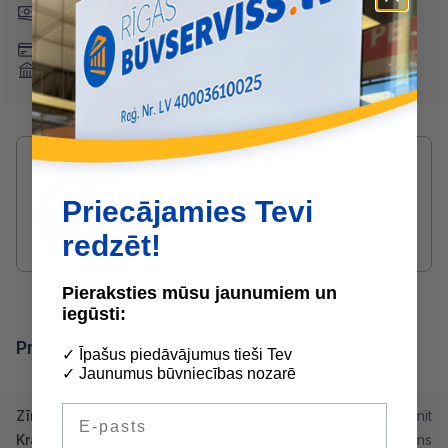
Skaidrā naudā
(arī preci
Pārskaitījums
saņemot)
Nomaksa
Maksājumu kartes
Internetbankas
Radušies jautājumi par produktu?
SAZINIES AR DRUVIS:
2233 5731
Priecājamies Tevi
druvis@buvserviss.lv
redzēt!
Pieraksties mūsu jaunumiem un
iegūsti:
Produkta īpašības
✓ Īpašus piedāvājumus tieši Tev
✓ Jaunumus būvniecības nozarē
E-pasts
Zīmols
Eternit
Krāsa
Brūns