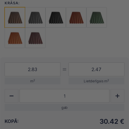
KRĀSA:
2
2
m
Lietderīgais m
gab
30.42
€
KOPĀ: