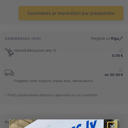
Sazinieties ar menedžeri par pieejamību
Piegāde uz:
Rīga
SAŅEMŠANAS VEIDI:
Veikalā Bērzaunes iela 12
0.00
€
no
30.00
€
Piegādes veidi: furgons, kravas auto, manipulators
* Preču saņemšanas datums ir aptuvens un var mainīties.
MAKSĀŠANAS VEIDI: