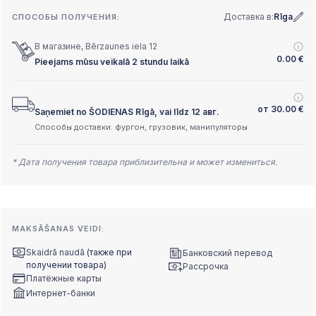
Доставка в:
Rīga
СПОСОБЫ ПОЛУЧЕНИЯ:
В магазине, Bērzaunes iela 12
0.00
€
Pieejams mūsu veikalā 2 stundu laikā
от
30.00
€
Saņemiet no ŠODIENAS Rīgā, vai līdz 12 авг.
Способы доставки: фургон, грузовик, манипуляторы
* Дата получения товара приблизительна и может измениться.
MAKSĀŠANAS VEIDI:
Skaidrā naudā
(также при
Банковский перевод
получении товара)
Рассрочка
Платёжные карты
Интернет-банки