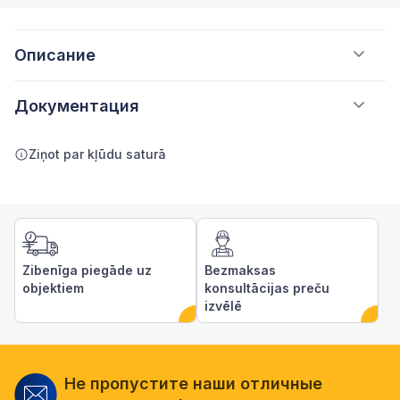
Описание
Документация
Ziņot par kļūdu saturā
Zibenīga piegāde uz
Bezmaksas
objektiem
konsultācijas preču
izvēlē
Не пропустите наши отличные