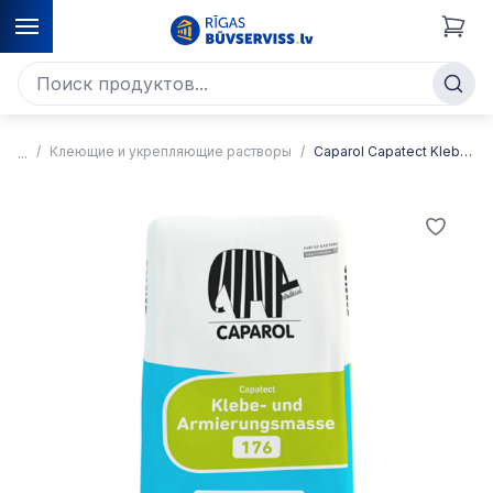
Клеющие и укрепляющие растворы
Caparol Capatect Klebe-und Armierungsmasse 176 Клеящий и армирующий раствор для теплоизоляции