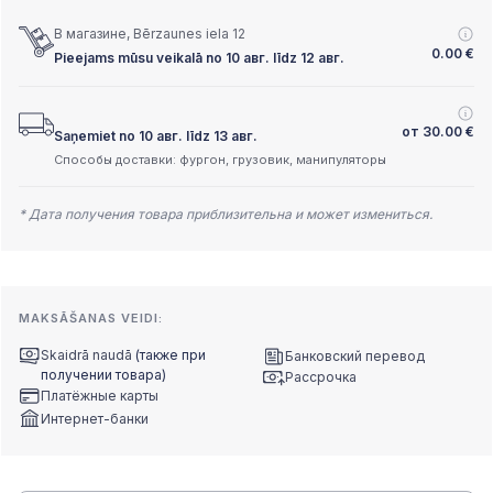
В магазине, Bērzaunes iela 12
0.00
€
Pieejams mūsu veikalā no 10 авг. līdz 12 авг.
от
30.00
€
Saņemiet no 10 авг. līdz 13 авг.
Способы доставки: фургон, грузовик, манипуляторы
* Дата получения товара приблизительна и может измениться.
MAKSĀŠANAS VEIDI:
Skaidrā naudā
(также при
Банковский перевод
получении товара)
Рассрочка
Платёжные карты
Интернет-банки