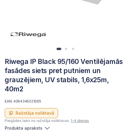
Riwega IP Black 95/160 Ventilējamās
fasādes siets pret putniem un
grauzējiem, UV stabils, 1,6x25m,
40m2
EAN: 4064345021065
Ražotāja noliktavā
Piegādes laiks no ražotāja noliktavas:
1-4 dienas
Produkta apraksts