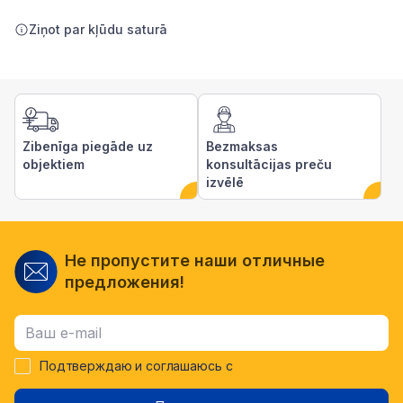
Ziņot par kļūdu saturā
Zibenīga piegāde uz
Bezmaksas
objektiem
konsultācijas preču
izvēlē
Не пропустите наши отличные
предложения!
Подтверждаю и соглашаюсь с