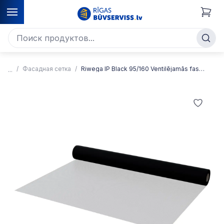
Фасадная сетка
Riwega IP Black 95/160 Ventilējamās fasādes siets pret putniem un grauzējiem, UV stabils