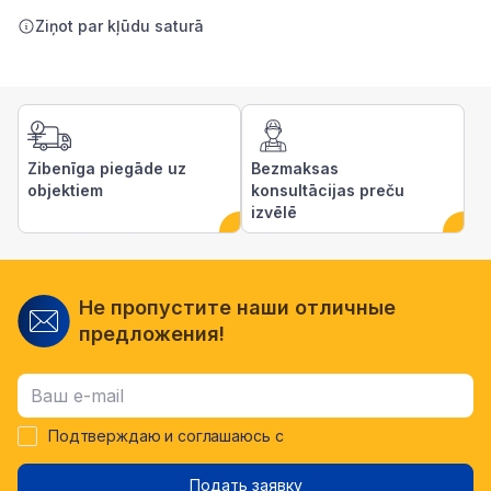
Ziņot par kļūdu saturā
Zibenīga piegāde uz
Bezmaksas
objektiem
konsultācijas preču
izvēlē
Не пропустите наши отличные
предложения!
Подтверждаю и соглашаюсь с
Подать заявку