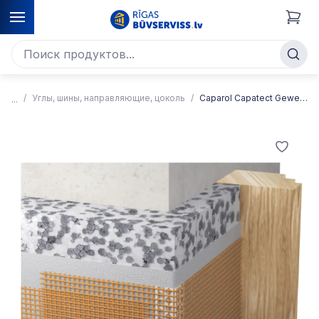
Углы, шины, направляющие, цоколь
Caparol Capatect Gewebe-Eckschutz 656 Угловой армирующий профиль со встроенной армирующей сеткой