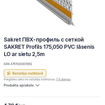
Sakret ПВХ-профиль с сеткой
SAKRET Profils 175,050 PVC lāsenis
LO ar sietu 2,5m
EAN: 4751023401362
Ražotāja noliktavā
Piegādes laiks no ražotāja noliktavas:
1-5 dienas
Produkta apraksts