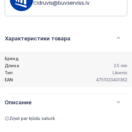
druvis@buvserviss.lv
Характеристики товара
Бренд
Длина
2.5 mm
Тип
Lāsenis
EAN
4751023401362
Описание
Ziņot par kļūdu saturā