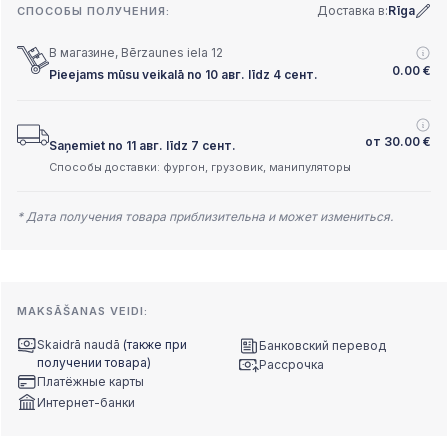
Доставка в:
Rīga
СПОСОБЫ ПОЛУЧЕНИЯ:
В магазине, Bērzaunes iela 12
0.00
€
Pieejams mūsu veikalā no 10 авг. līdz 4 сент.
от
30.00
€
Saņemiet no 11 авг. līdz 7 сент.
Способы доставки: фургон, грузовик, манипуляторы
* Дата получения товара приблизительна и может измениться.
MAKSĀŠANAS VEIDI:
Skaidrā naudā
(также при
Банковский перевод
получении товара)
Рассрочка
Платёжные карты
Интернет-банки