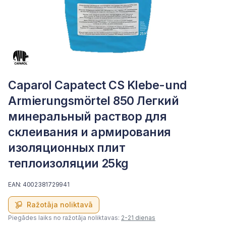
Caparol Capatect CS Klebe-und
Armierungsmörtel 850 Легкий
минеральный раствор для
склеивания и армирования
изоляционных плит
теплоизоляции 25kg
EAN: 4002381729941
Ražotāja noliktavā
Piegādes laiks no ražotāja noliktavas:
2-21 dienas