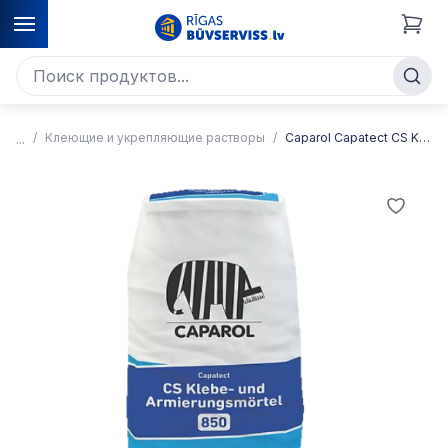
Клеющие и укрепляющие растворы
Caparol Capatect CS Klebe-und Armierungsmörtel 850 Легкий минеральный раствор для склеивания и армирования изоляционных плит теплоизоляции