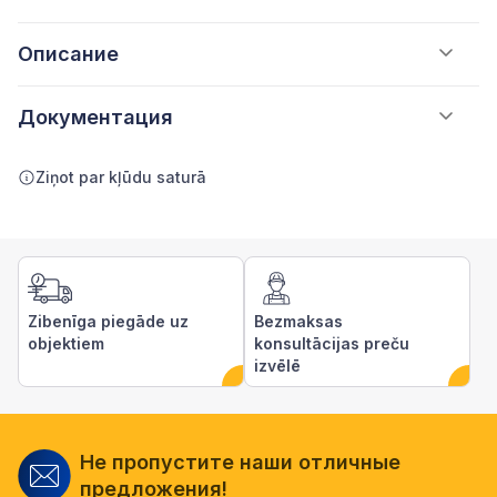
Описание
Документация
Ziņot par kļūdu saturā
Zibenīga piegāde uz
Bezmaksas
objektiem
konsultācijas preču
izvēlē
Не пропустите наши отличные
предложения!