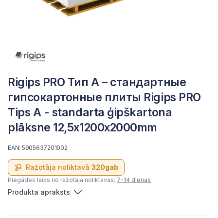
Rigips PRO Тип А – стандартные
гипсокартонные плиты Rigips PRO
Tips A - standarta ģipškartona
plāksne 12,5x1200x2000mm
EAN: 5905637201002
Ražotāja noliktavā
320gab
Piegādes laiks no ražotāja noliktavas:
7-14 dienas
Produkta apraksts