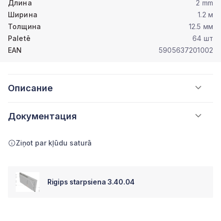
Длина
2 mm
Ширина
1.2 м
Толщина
12.5 мм
Paletē
64 шт
EAN
5905637201002
Описание
Документация
Ziņot par kļūdu saturā
Rigips starpsiena 3.40.04