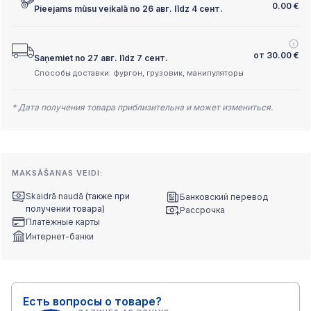
0.00
€
Pieejams mūsu veikalā no 26 авг. līdz 4 сент.
от
30.00
€
Saņemiet no 27 авг. līdz 7 сент.
Способы доставки: фургон, грузовик, манипуляторы
* Дата получения товара приблизительна и может измениться.
MAKSĀŠANAS VEIDI:
Skaidrā naudā
(также при
Банковский перевод
получении товара)
Рассрочка
Платёжные карты
Интернет-банки
Есть вопросы о товаре?