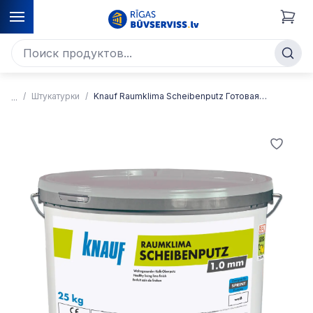
Штукатурки
Knauf Raumklima Scheibenputz Готовая к употреблению известковая штукатурка