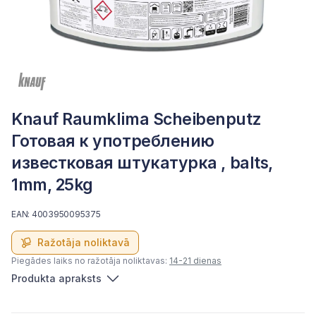
Knauf Raumklima Scheibenputz
Готовая к употреблению
известковая штукатурка , balts,
1mm, 25kg
EAN: 4003950095375
Ražotāja noliktavā
Piegādes laiks no ražotāja noliktavas:
14-21 dienas
Produkta apraksts