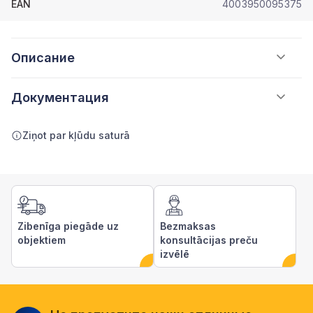
EAN
4003950095375
Описание
Документация
Ziņot par kļūdu saturā
Zibenīga piegāde uz
Bezmaksas
objektiem
konsultācijas preču
izvēlē