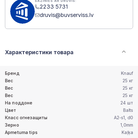
SAZINIES AR DRUVIS:
2233 5731
druvis@buvserviss.lv
Характеристики товара
Бренд
Knauf
Вес
25 кг
Вес
25 кг
Вес
25 кг
На поддоне
24 шт
Цвет
Balts
Класс огнезащиты
A2-s1, d0
Зерно
1,0mm
Apmetuma tips
Kaļķa