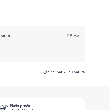
рина
9.5 см
Ziņot par kļūdu saturā
Plašs preču