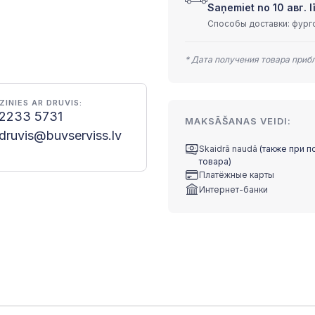
Saņemiet no 10 авг. lī
Способы доставки: фурго
* Дата получения товара приб
ZINIES AR DRUVIS:
2233 5731
MAKSĀŠANAS VEIDI:
druvis@buvserviss.lv
Skaidrā naudā
(также при п
товара)
Платёжные карты
Интернет-банки