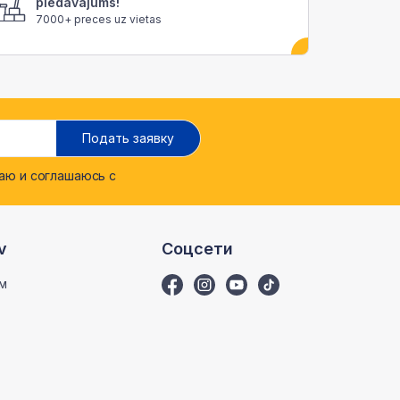
piedāvājums!
7000+ preces uz vietas
Подать заявку
ю и соглашаюсь с
v
Соцсети
м