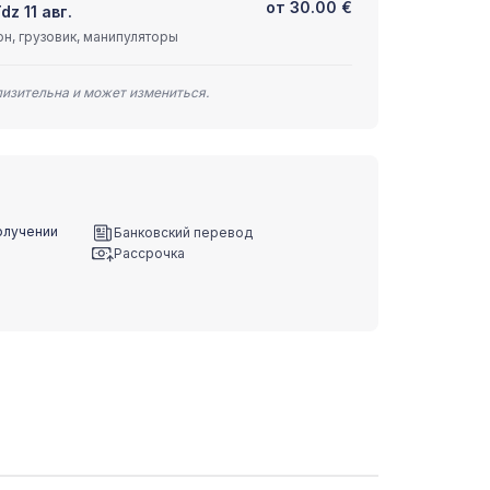
от
30.00
€
dz 11 авг.
н, грузовик, манипуляторы
лизительна и может измениться.
олучении
Банковский перевод
Рассрочка