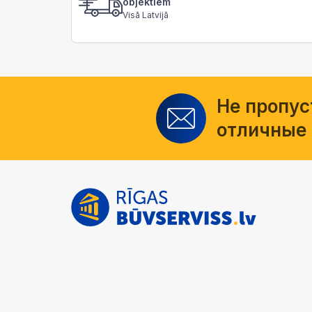
objektiem
Visā Latvijā
Не пропус
отличные