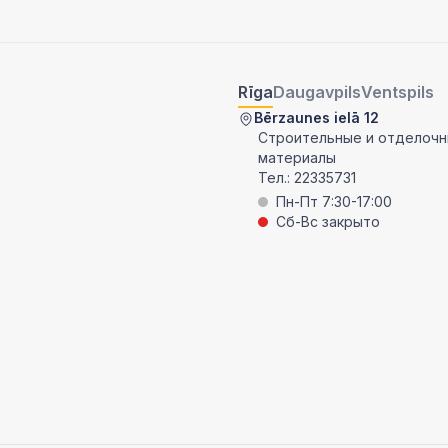
Rīga
Daugavpils
Ventspils
Bērzaunes ielā 12
Строительные и отделоч
материалы
Тел.:
22335731
Пн-Пт 7:30-17:00
Сб-Вс закрыто