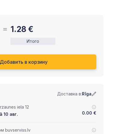
1.28
€
Итого
Добавить в корзину
Доставка в:
Rīga
zaunes iela 12
0.00
€
ā 10 авг.
 buvserviss.lv