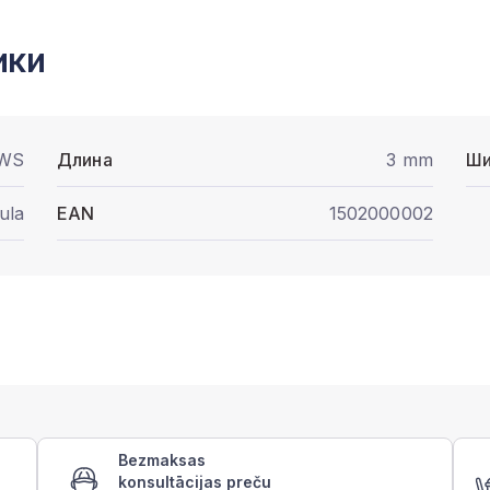
ики
WS
Длина
3 mm
Ши
ula
EAN
1502000002
Bezmaksas
konsultācijas preču