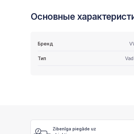
Основные характерист
Бренд
V
Тип
Vad
Zibenīga piegāde uz