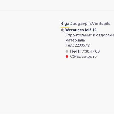
Rīga
Daugavpils
Ventspils
Bērzaunes ielā 12
Строительные и отделоч
материалы
Тел.:
22335731
Пн-Пт 7:30-17:00
Сб-Вс закрыто