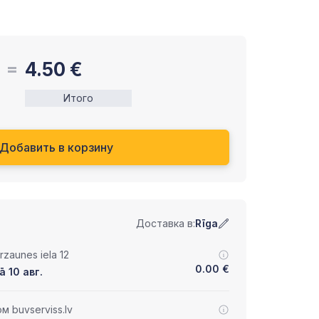
4.50
€
Итого
Добавить в корзину
Доставка в:
Rīga
zaunes iela 12
0.00
€
ā 10 авг.
 buvserviss.lv