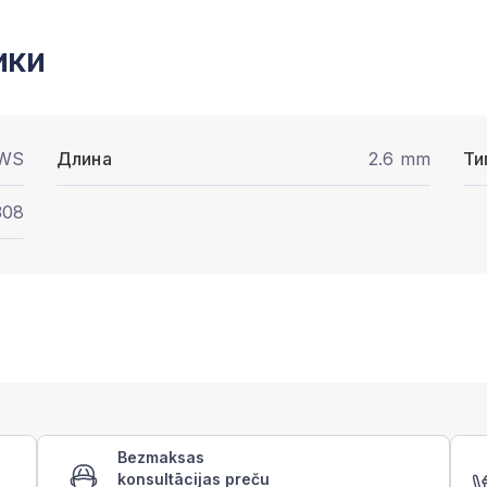
ики
WS
Длина
2.6 mm
Ти
308
Bezmaksas
konsultācijas preču