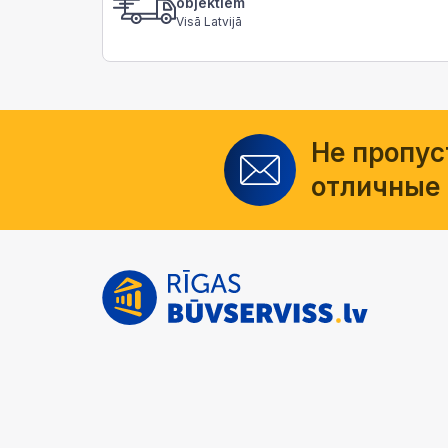
objektiem
Visā Latvijā
Не пропус
отличные