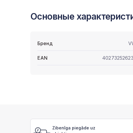
Основные характерист
Бренд
V
EAN
4027325262
Zibenīga piegāde uz