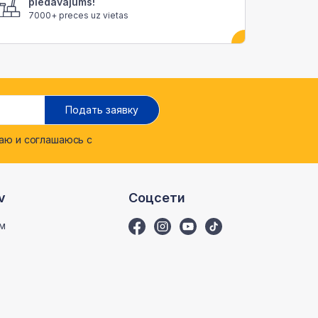
piedāvājums!
7000+ preces uz vietas
Подать заявку
ю и соглашаюсь с
v
Соцсети
м