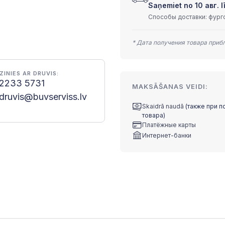
Saņemiet no 10 авг. lī
Способы доставки: фурго
* Дата получения товара приб
ZINIES AR DRUVIS:
2233 5731
MAKSĀŠANAS VEIDI:
druvis@buvserviss.lv
Skaidrā naudā
(также при п
товара)
Платёжные карты
Интернет-банки