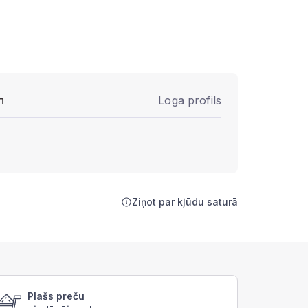
п
Loga profils
Ziņot par kļūdu saturā
Plašs preču