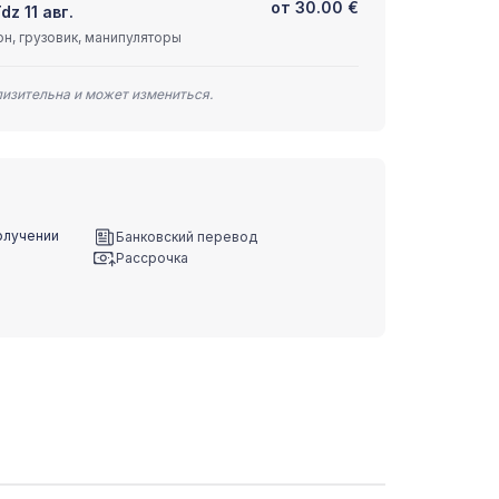
от
30.00
€
dz 11 авг.
н, грузовик, манипуляторы
лизительна и может измениться.
олучении
Банковский перевод
Рассрочка