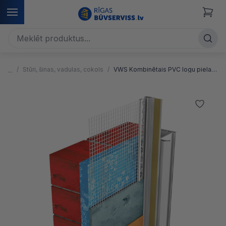
Stūri, šinas, vadulas, cokols
VWS Kombinētais PVC logu pielaiduma profils ar sietu