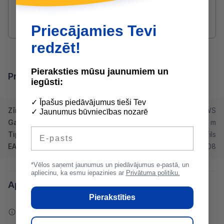
2233 5731
druvis@buvserviss.lv
Priecājamies Tevi
redzēt!
Pieraksties mūsu jaunumiem un
Produkta īpašības
iegūsti:
✓ Īpašus piedāvājumus tieši Tev
Zīmols
VWS
✓ Jaunumus būvniecības nozarē
Garums
2.6 m
E-pasts
Tips
Loga profils
EAN
4027325262308
*Vēlos saņemt jaunumus un piedāvājumus e-pastā, un
apliecinu, ka esmu iepazinies ar
Privātuma politiku.
Apraksts
Pierakstīties
Ziņot par kļūdu saturā