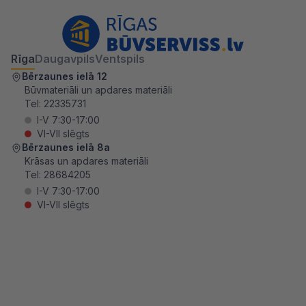
Rīga
Daugavpils
Ventspils
Bērzaunes ielā 12
Būvmateriāli un apdares materiāli
Tel:
22335731
I-V 7:30-17:00
VI-VII slēgts
Bērzaunes ielā 8a
Krāsas un apdares materiāli
Tel:
28684205
I-V 7:30-17:00
VI-VII slēgts