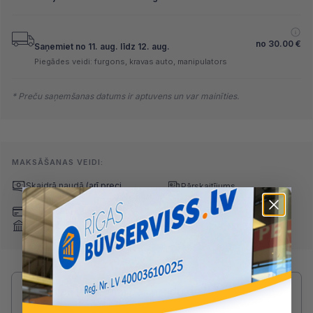
no
30.00
€
Saņemiet no 11. aug. līdz 12. aug.
Piegādes veidi: furgons, kravas auto, manipulators
* Preču saņemšanas datums ir aptuvens un var mainīties.
MAKSĀŠANAS VEIDI:
Skaidrā naudā
(arī preci
Pārskaitījums
saņemot)
Nomaksa
Maksājumu kartes
Internetbankas
Radušies jautājumi par produktu?
SAZINIES AR DRUVIS: