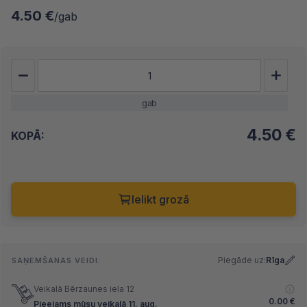
4.50 €
/gab
gab
4.50
€
KOPĀ:
Ielikt grozā
Piegāde uz:
Rīga
SAŅEMŠANAS VEIDI:
Veikalā Bērzaunes iela 12
0.00
€
Pieejams mūsu veikalā 11. aug.