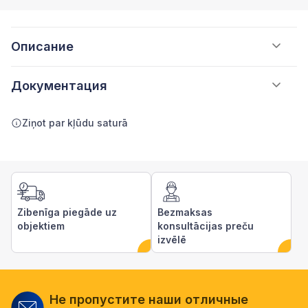
Описание
Документация
Ziņot par kļūdu saturā
Zibenīga piegāde uz
Bezmaksas
objektiem
konsultācijas preču
izvēlē
Не пропустите наши отличные