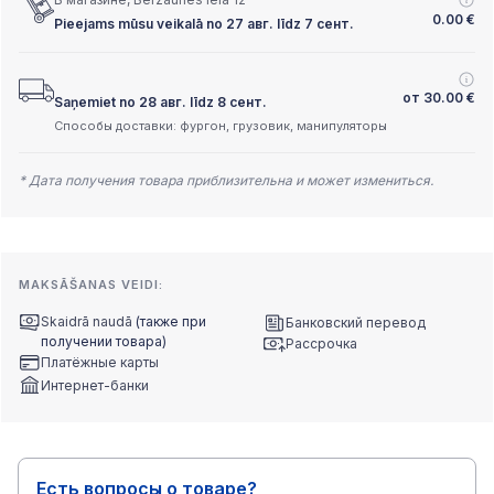
0.00
€
Pieejams mūsu veikalā no 27 авг. līdz 7 сент.
от
30.00
€
Saņemiet no 28 авг. līdz 8 сент.
Способы доставки: фургон, грузовик, манипуляторы
* Дата получения товара приблизительна и может измениться.
MAKSĀŠANAS VEIDI:
Skaidrā naudā
(также при
Банковский перевод
получении товара)
Рассрочка
Платёжные карты
Интернет-банки
Есть вопросы о товаре?