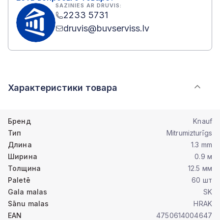
SAZINIES AR DRUVIS:
2233 5731
druvis@buvserviss.lv
Характеристики товара
Бренд
Knauf
Тип
Mitrumizturīgs
Длина
1.3 mm
Ширина
0.9 м
Толщина
12.5 мм
Paletē
60 шт
Gala malas
SK
Sānu malas
HRAK
EAN
4750614004647